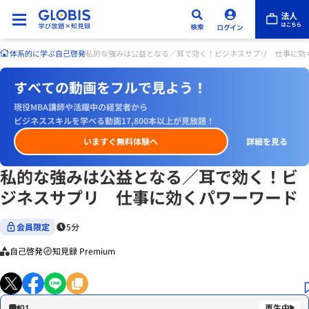
体系的に学ぶ
自己啓発
私的な強みは公益となる／耳で効く！ビジネスサプリ 仕事に効
すべての動画をフルで見よう！
現役MBA講師や活躍中の経営者から
ビジネススキルを学べる動画17,800本以上が見放題！
いますぐ無料体験へ
詳細を見る
私的な強みは公益となる／耳で効く！ビ
ジネスサプリ 仕事に効くパワーワード
会員限定
5分
自己啓発
知見録 Premium
01