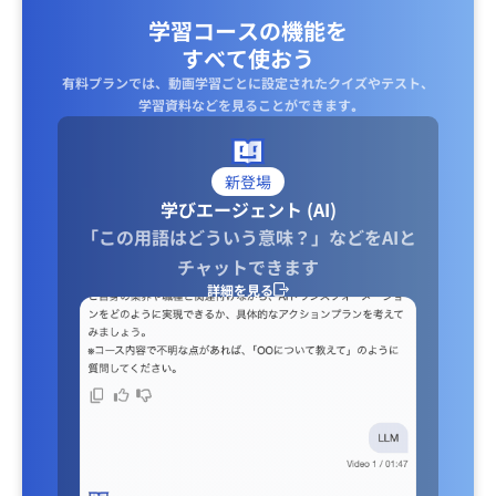
学習コースの機能を
すべて使おう
有料プランでは、動画学習ごとに設定されたクイズやテスト、
学習資料などを見ることができます｡
新登場
学びエージェント (AI)
「この用語はどういう意味？」などをAIと
チャットできます
詳細を見る