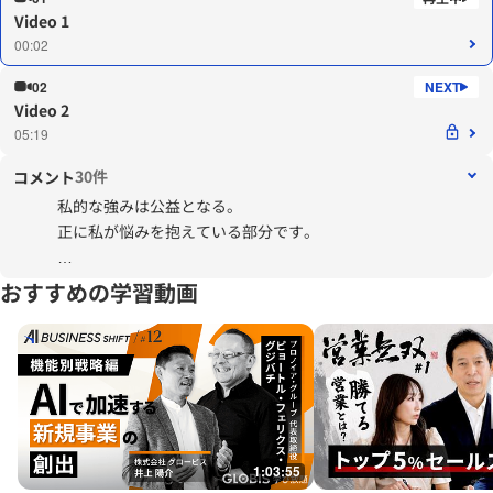
Video 1
00:02
02
Video 2
05:19
30件
コメント
私的な強みは公益となる。
正に私が悩みを抱えている部分です。
考え方は分かりすぎる程、分かる。
おすすめの学習動画
最初は、で？って感じで、何をしたいかすら
認識出来ていませんでした。
今は、会社の学びの支援をしていこうと思って
います。
私の強みは「学ぶのが好き」ですから。
1:03:55