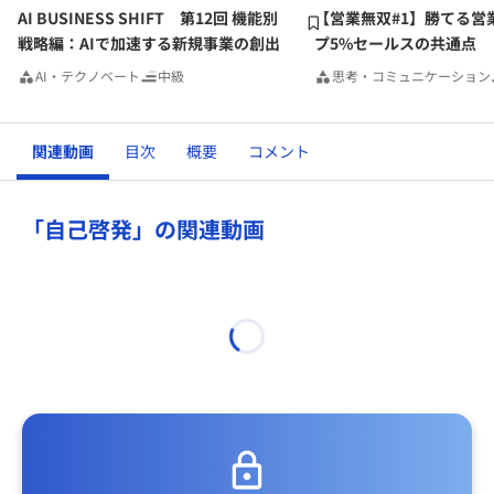
ここまで来るのに、数年かかりました。
AI BUSINESS SHIFT 第12回 機能別
【営業無双#1】勝てる営
戦略編：AIで加速する新規事業の創出
プ5%セールスの共通点
でもたどり着いた。
AI・テクノベート
中級
思考・コミュニケーション
始めたから。
関連動画
目次
概要
コメント
「自己啓発」の関連動画