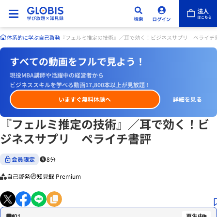
体系的に学ぶ
自己啓発
『フェルミ推定の技術』／耳で効く！ビジネスサプリ ペライチ
すべての動画をフルで見よう！
現役MBA講師や活躍中の経営者から
ビジネススキルを学べる動画17,800本以上が見放題！
いますぐ無料体験へ
詳細を見る
『フェルミ推定の技術』／耳で効く！ビ
ジネスサプリ ペライチ書評
会員限定
8分
自己啓発
知見録 Premium
01