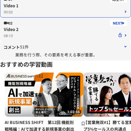
Video 1
00:02
02
Video 2
08:13
51件
コメント
業務を行う際、その要素を考える事が重要。
おすすめの学習動画
1:03:55
AI BUSINESS SHIFT 第12回 機能別
【営業無双#1】勝てる営
戦略編：AIで加速する新規事業の創出
プ5%セールスの共通点