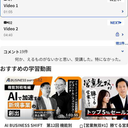
Video 1
01:05
02
Video 2
04:40
他1件...
19件
コメント
何か、えるものがないかと思い、受講した。特になかった。
おすすめの学習動画
1:03:55
AI BUSINESS SHIFT 第12回 機能別
【営業無双#1】勝てる営