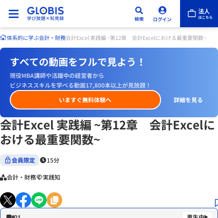
体系的に学ぶ
会計・財務
会計Excel 実践編 ~第12章 会計Excelにおける最重要関数~
すべての動画をフルで見よう！
現役MBA講師や活躍中の経営者から
ビジネススキルを学べる動画17,800本以上が見放題！
いますぐ無料体験へ
詳細を見る
会計Excel 実践編 ~第12章 会計Excelに
おける最重要関数~
会員限定
15分
会計・財務
実践知
01