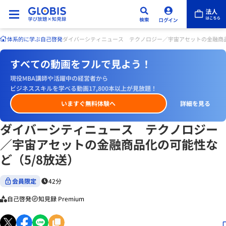
体系的に学ぶ
自己啓発
ダイバーシティニュース テクノロジー／宇宙アセットの金融商品
すべての動画をフルで見よう！
現役MBA講師や活躍中の経営者から
ビジネススキルを学べる動画17,800本以上が見放題！
いますぐ無料体験へ
詳細を見る
ダイバーシティニュース テクノロジー
／宇宙アセットの金融商品化の可能性な
ど（5/8放送）
会員限定
42分
自己啓発
知見録 Premium