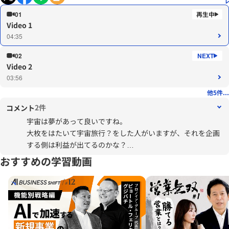
01
Video 1
04:35
02
Video 2
03:56
他5件...
2件
コメント
宇宙は夢があって良いですね。
大枚をはたいて宇宙旅行？をした人がいますが、それを企画
する側は利益が出てるのかな？
そんな金額で元が取れるとは思えません。
おすすめの学習動画
と言っても安くないので手は出ません。