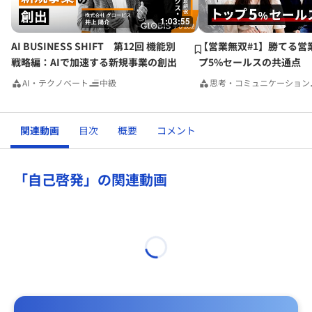
1:03:55
AI BUSINESS SHIFT 第12回 機能別
【営業無双#1】勝てる営
戦略編：AIで加速する新規事業の創出
プ5%セールスの共通点
AI・テクノベート
中級
思考・コミュニケーション
関連動画
目次
概要
コメント
「自己啓発」の関連動画