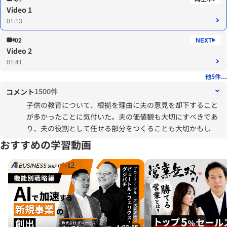
Video 1
01:13
02
Video 2
01:41
他5件...
1500件
コメント
子供の教育について、根拠を理由に夫の意見を却下すること
が多かったことに気付いた。夫の価値観も大切にすべきであ
り、夫の役割として任せる部分をつくることも大切かもしれ
ないと感じた。
おすすめの学習動画