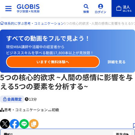
体系的に学ぶ
思考・コミュニケーション
5つの核心的欲求 ~人間の感情に影響を与える5
すべての動画をフルで見よう！
現役MBA講師や活躍中の経営者から
ビジネススキルを学べる動画17,800本以上が見放題！
いますぐ無料体験へ
詳細を見る
5つの核心的欲求 ~人間の感情に影響を与
える5つの要素を分析する~
会員限定
13分
思考・コミュニケーション
初級
01