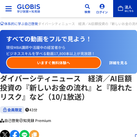
体系的に学ぶ
自己啓発
ダイバーシティニュース 経済／AI巨額投資の『新しいお金の流れ
すべての動画をフルで見よう！
現役MBA講師や活躍中の経営者から
ビジネススキルを学べる動画17,800本以上が見放題！
いますぐ無料体験へ
詳細を見る
ダイバーシティニュース 経済／AI巨額
投資の『新しいお金の流れ』と『隠れた
リスク』など（10/1放送）
会員限定
43分
自己啓発
知見録 Premium