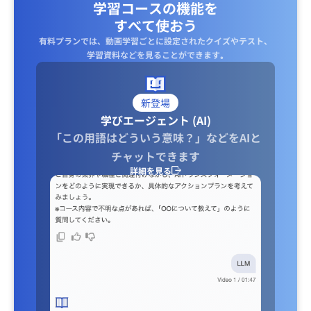
学習コースの機能を
すべて使おう
有料プランでは、動画学習ごとに設定されたクイズやテスト、
学習資料などを見ることができます｡
新登場
学びエージェント (AI)
「この用語はどういう意味？」などをAIと
チャットできます
詳細を見る