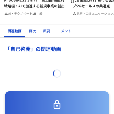
AI BUSINESS SHIFT 第12回 機能別
【営業無双#1】勝てる営
戦略編：AIで加速する新規事業の創出
プ5%セールスの共通点
AI・テクノベート
中級
思考・コミュニケーション
関連動画
目次
概要
コメント
「自己啓発」の関連動画