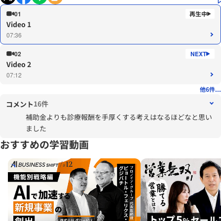
01
Video 1
07:36
02
Video 2
07:12
他6件...
16件
コメント
補助金よりも診療報酬を手厚くする考えはなるほどなと思い
ました
おすすめの学習動画