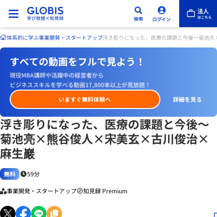
体系的に学ぶ
事業開発・スタートアップ
浮き彫りになった、医療の課題と今後～菊池亮
すべての動画をフルで見よう！
現役MBA講師や活躍中の経営者から
ビジネススキルを学べる動画17,800本以上が見放題！
いますぐ無料体験へ
詳細を見る
浮き彫りになった、医療の課題と今後～
菊池亮×熊谷俊人×宋美玄×古川俊治×
麻生巖
無料
59分
事業開発・スタートアップ
知見録 Premium