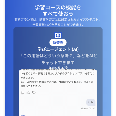
学習コースの機能を
すべて使おう
有料プランでは、動画学習ごとに設定されたクイズやテスト、
学習資料などを見ることができます｡
新登場
学びエージェント (AI)
「この用語はどういう意味？」などをAIと
チャットできます
詳細を見る