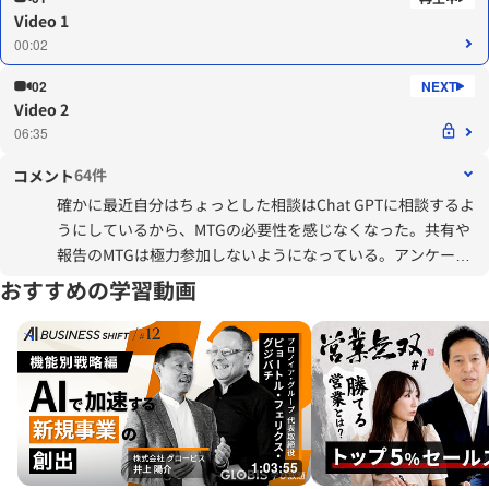
Video 1
00:02
02
Video 2
06:35
64件
コメント
確かに最近自分はちょっとした相談はChat GPTに相談するよ
うにしているから、MTGの必要性を感じなくなった。共有や
報告のMTGは極力参加しないようになっている。アンケート
をチャットでとり、何もなければMTGすらしない。最近会議
おすすめの学習動画
削減の取り組みをしているが、皆対面が好きである。とりあ
えず集まって話すのが好きらしい。でも話して満足するだけ
で次のアクションにつながっていない。対面の方が伝わりや
すいからと言われるが、自分はテキストの方が後から読み返
しやすいからチャットの方がいい。今後テキストコミュニケ
ーションに慣れておくことが重要とあったので、これからも
研鑽を続けていきたい。
1:03:55