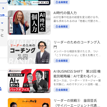
ンバーやチームの力を引き出しながら成
る実践的なポイント などを解説します。
会員限定
BUSINESS SHIFTシリーズ』は以下の3
果を上げるには、どのように仕事を任せ
◾️こんな方におすすめ 提案しても顧客に
部構成で設計された全12回のシリーズで
ていけば良いのでしょうか？ 変化の激し
響かず、「いい話だった」で終わる商談
す。（順次公開） https://unlimited.glo
い時代において、マネージャーとして成
AI時代の個人力
が多い方 顧客の本当の課題や決裁者の判
5件...
bis.co.jp/ja/tags/AI%E3%83%93%E3%8
果を上げ続けるためには、メンバーの個
AIが仕事や社会の前提を変え続ける今、
断基準をつかみきれず、案件が前に進ま
2%B8%E3%83%8D%E3%82%B9%E3%
性や特性を理解し、それに合わせた効果
最も求められるのは「他者に代替されな
ない方 再現性のある営業テクニックを身
82%B7%E3%83%95%E3%83%88 ・基
的な任せ方を身につけることが重要で
い個としての力」“個人力”です。 本コー
につけたい方 ※本動画は、制作時点の情
礎編（第1回〜3回）：リーダーやマネー
会員限定
す。このコースでは、ソーシャルスタイ
スでは、澤円氏の著書『個人力』をもと
やっ
報に基づき作成したものです（2026年7
ジャーに求められる、AI時代の基礎的な
ル理論を活用してメンバーごとに最適な
に、AI時代をしなやかに生き抜くための
月制作）
リテラシーの強化を目的としたコース ・
のと
アプローチを学びます。「任せる力」を
「前向きな自己中戦略」を学びます。 テ
マネジメント編（第4回〜7回）：AI時代
高めることで、チーム全体の成長を促進
ーマは、「Being（ありたい自分）」を
リーダーのためのコーチング入
のリーダーシップや組織変革を中心に学
し、自身のリーダーシップを発揮できる
中心に据え、自ら考え（Think）、変化
ぶコース ・機能別戦略編（第8回〜12
ようになっていきます。 ※本動画は、制
門
し（Transform）、協働する（Collabor
回）：AI時代における機能別での戦略の
作時点の情報に基づき作成したものです
メンバーから相談を受けたとき、つい
ate）ことで、自分らしい価値を発揮し
あり方を中心に学ぶコース より実践的な
（2024年12月制作）
「こうすればいいよ」と答えを教えてし
ていくこと。 リスキリングやAI活用が叫
AIツールの活用法について学びたい方は
まう。 あるいは、「自分で考えてほし
ばれる今こそ、スキルより先に“自分の
会員限定
『AI WORK SHIFTシリーズ』をご視聴く
い」と思うあまり、すべて任せきりにし
軸”を問うことが重要です。 あなたは何
ださい。 https://unlimited.globis.co.j
てしまう。 メンバーの成長機会を確保し
を大切にし、どんな未来を描きたいの
p/ja/search?tag=AI%E3%83%AF%E3%8
つつ、自律的に仕事を進めてもらうため
AI BUSINESS SHIFT 第10回 機
か？ このコースは、あなたが“ありたい
3%BC%E3%82%AF%E3%82%B7%E3%
にはどうすればよいのか。 こうした悩み
自分”として生き、キャリアをデザイン
能別戦略編：AIで変わるバック
83%95%E3%83%88 ※本コースは、AIの
に直面するリーダー・マネージャーの方
していくための思考と行動のガイドにな
マネジメント活用を学ぶ「AIビジネスシ
オフィス
本コースは、リーダー・マネージャー層
は多いのではないでしょうか。 変化が激
ります。 ※本動画は、制作時点の情報に
フト」シリーズの一環として提供してい
を対象に、AIのマネジメント活用・組織
しく、正解のない現代においては、指示
基づき作成したものです（2025年11月
る
ます。 ※本動画は、制作時点の情報に基
活用を体系的に学ぶ 『AI BUSINESS SHI
や助言にとどまらず、メンバーの思考を
会員限定
制作）
づき作成したものです（2026年03月制
FTシリーズ（全12回）』の第10回で
引き出し、自律的な行動を促す「コーチ
作）
す。 第10回「機能別戦略編：AIで変わる
ングスキル」の重要性が高まっていま
バックオフィス」では、人事・総務・労
リーダーの挑戦⑤ 藤田晋氏
す。 本コースでは、基礎的なコーチング
務・経理・情報システムなどのバックオ
の考え方を押さえたうえで、実際の職場
（サイバーエージェント代表取
フィス領域において、定型業務の自動化