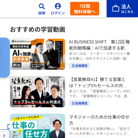
7日間
無料体験へ
おすすめの学習動画
AI BUSINESS SHIFT 第12回 機
能別戦略編：AIで加速する新規
事業の創出
本コースは、リーダー・マネージャー層
を対象に、AIのマネジメント活用・組織
活用を体系的に学ぶ 『AI BUSINESS SHI
会員限定
FTシリーズ（全12回）』の第12回で
す。 第12回「機能別戦略編：AIで加速す
る新規事業の創出」では、新規事業やス
【営業無双#1】勝てる営業と
）
タートアップを取り巻く環境がどのよう
は？トップ5%セールスの共通
に変化しているのかを俯瞰し、新たな価
点
本コースは、「営業無双シリーズ」の#1
値創造と非連続な成長を生み出すため
です。 「営業無双シリーズ」では、成約
に、AI時代における事業機会の捉え方
率アップに向けて、お客様に選ばれ続け
や、成功確率を高めるための考え方につ
会員限定
る無双の営業になるための実践的な考え
いて学びます。 ■こんな方におすすめ
方やテクニックを紹介していきます。
・新規事業開発やスタートアップ創出に
（#2以降は順次公開） 本コースでは、
マネジャーのための仕事の任せ
携わるリーダー・マネージャーの方 ・AI
「勝てる営業とは？トップ5%セールス
方
を活用して事業創出のスピードや成功確
の共通点」をテーマに BtoBでお客様に
率を高めたい方 ・AI時代における新規事
「仕事を任せると失敗が怖い」「自分で
選ばれる営業の役割 トップ5％のセール
業リーダーの役割やマインドセットを学
やった方が早い」マネージャーとしてメ
スに共通する行動や考え方 成果につなが
びたい方 ■AIシフトシリーズとは？ 『AI