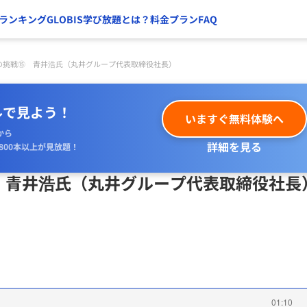
ランキング
GLOBIS学び放題とは？
料金プラン
FAQ
の挑戦⑮ 青井浩氏（丸井グループ代表取締役社長）
ルで見よう！
いますぐ無料体験へ
から
詳細を見る
800本以上が見放題！
 青井浩氏（丸井グループ代表取締役社長
01:10