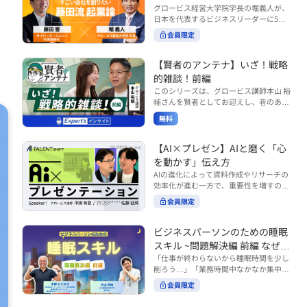
で起こりがちな事例をもとに、相手の思
締役）
グロービス経営大学院学長の堀義人が、
や効率化といった現場レベルのAI活用だ
考と行動を引き出す関わり方を学びま
日本を代表するビジネスリーダーに5つ
けでなく、いかにして経営や戦略に貢献
す。 また、代表的なコーチングのフレー
の質問（能力開発／挑戦／試練／仲間／
する存在へと進化していくのかについて
会員限定
ムワークである「GROWモデル」を取り
志）を投げかけ、その人生哲学を解き明
考えを深め、学んでいきます。 ■こんな
上げ、どのような問いかけによって相手
かします。第5回目のゲストは、サイバ
方におすすめ ・人事・総務・労務・経
の主体性を引き出していくのかを、わか
ーエージェント代表取締役の藤田晋氏。
【賢者のアンテナ】いざ！戦略
理・情シスなど、バックオフィス部門を
りやすく解説します。 メンバーとの対話
起業の理由、経営をどうやって学んだ
率いるリーダー・マネージャーの方 ・バ
的雑談！前編
を、成長を促す機会へと変えていく。そ
か、アメーバブログ・ABEMAの立ち上
ックオフィス業務へのAI活用やDX推進を
このシリーズは、グロービス講師本山 裕
の第一歩としておすすめのコースです。
げ、経営チームづくりについてなど聞い
担っている方 ・AI時代におけるバックオ
輔さんを賢者としてお迎えし、巷のあり
コース内で紹介している「傾聴力」を深
ていきます。（肩書きは2020年12月11
フィスの役割や戦略のあり方を考えたい
とあらゆるものを独自の視点で紐解き、
めたい方は、こちらも合わせてご覧くだ
日撮影当時のもの） 藤田 晋 サイバー
無料
方 ■AIシフトシリーズとは？ 『AI BUSI
さい。 ・傾聴力 ~リーダーのための聴く
皆様の学びの意欲を刺激するコンテンツ
エージェント 代表取締役 堀 義人 グ
NESS SHIFTシリーズ』は以下の3部構成
技術~（基礎編） https://unlimited.glob
です。 毎月第2・第4水曜日の朝7時に定
ロービス経営大学院 学長 グロービ
で設計された全12回のシリーズです。
is.co.jp/ja/courses/fe285262/learn/step
期配信されます。 取り上げて欲しいご質
【AI×プレゼン】AIと磨く「心
ス・キャピタル・パートナーズ 代表パ
（順次公開） https://unlimited.globis.c
s/59808 ・傾聴力 ~リーダーのための聴
問やテーマ、感想を随時受け付けていま
を動かす」伝え方
ートナー
o.jp/ja/tags/AI%E3%83%93%E3%82%B
く技術~（実践編） https://unlimited.gl
す。 グーグルフォーム（https://forms.g
AIの進化によって資料作成やリサーチの
8%E3%83%8D%E3%82%B9%E3%82%
obis.co.jp/ja/courses/01d24a39/learn/s
le/qqoBYuRUmUYz4scC6） または グ
効率化が進む一方で、重要性を増すのが
B7%E3%83%95%E3%83%88 ・基礎編
teps/59813 ※本動画は、制作時点の情
ロ放題編集部員のX（https://x.com/mai
「伝える力」です。本コースでは、AI時
（第1回〜3回）：リーダーやマネージャ
報に基づき作成したものです（2026年6
rakobayashi） まで、ぜひご要望をお
会員限定
代のプレゼンに求められるデリバリース
ーに求められる、AI時代の基礎的なリテ
月制作）
寄せください。 ※本動画は、制作時点の
キルについて解説します。 自分の伝え方
ラシーの強化を目的としたコース ・マネ
情報に基づき作成したものです（2026年
を客観的に評価し、改善できるAI活用法
ジメント編（第4回〜7回）：AI時代のリ
ビジネスパーソンのための睡眠
6月制作）
も紹介。大事な場面で「心を動かす」プ
ーダーシップや組織変革を中心に学ぶコ
スキル ~問題解決編 前編 なぜ眠
レゼンをしたい方におすすめです。関連
ース ・機能別戦略編（第8回〜12回）：
れないのか？~
「仕事が終わらないから睡眠時間を少し
コース「プレゼンテーションスキル」も
AI時代における機能別での戦略のあり方
削ろう…」「業務時間中なかなか集中で
併せてご覧ください。 ▼プレゼン動画分
を中心に学ぶコース より実践的なAIツー
きない…」「毎日朝起きるのがつら
析プロンプト（辛口） https://hodai.glo
ルの活用法について学びたい方は『AI W
会員限定
い…」。 あなたはこのような経験をした
bis.co.jp/learning_documents/6f976cd
ORK SHIFTシリーズ』をご視聴くださ
ことはありませんか？ 仕事やプライベー
a ▼関連動画：プレゼンテーションスキ
い。 https://unlimited.globis.co.jp/ja/s