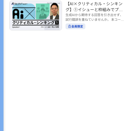
トの時間をやりくりするために、真っ先
【AI×クリティカル・シンキン
ル https://unlimited.globis.co.jp/ja/co
earch?tag=AI%E3%83%AF%E3%83%B
に削りがちなのが「睡眠」時間。 実は
urses/598f3254/ ※本コースは、AI時代
グ】①イシューと枠組みでプロ
C%E3%82%AF%E3%82%B7%E3%83%
今、日本社会は世界と比較して「最も眠
のビジネススキルを学ぶ「AIタレントシ
95%E3%83%88 ※本コースは、AIのマネ
ンプトを磨く
生成AIから期待する回答を引き出せず、
らない国」だということもわかってきて
フト」シリーズの一環として提供してい
ジメント活用を学ぶ「AIビジネスシフ
試行錯誤を重ねていませんか。 本コース
います。 慢性的な睡眠不足は、心身の健
ます。 https://unlimited.globis.co.jp/j
ト」シリーズの一環として提供していま
では、生成AI活用の質を高める鍵とし
康に悪影響なだけでなく、仕事のパフォ
会員限定
a/tags/AI%E3%82%BF%E3%83%AC%E
す。 ※本動画は、制作時点の情報に基づ
て、クリティカル・シンキングの視点か
ーマンスにも当然大きな影響を与え、社
3%83%B3%E3%83%88%E3%82%B7%E
き作成したものです（2026年2月制作）
らイシュー設定と枠組みを押さえる重要
会全体の経済損失につながります。 この
3%83%95%E3%83%88 ※本動画は、制
性を解説します。 目的に直結する問いの
コースでは、基本的な睡眠リテラシーを
作時点の情報に基づき作成したものです
立て方や、プロンプトに落とし込む際の
学んだ後の「問題解決編」として、「な
（2026年1月制作）
実践ポイントを具体例とともに学ぶこと
ぜ多くのビジネスパーソンは眠れないの
で、AIをより思考のパートナーとして活
か？」について解説していきます。 ▼本
用できるようになります。 生成AIを業務
コースで学べる主な内容 ・そもそも眠れ
で使い始めた方から、活用を一段深めた
ないことは何が問題なのか？ ・眠れなく
い方まで、再現性あるプロンプト設計を
なってしまう原因とは？ 睡眠不足の原因
身につけたい方におすすめの内容です。
は認知機能の問題にありました。 自身の
さらに学びを深めたい方は、こちらも合
睡眠不足に対し、正しく「気づき・理解
わせてご覧ください。 【AI×クリティカ
し・行動を変える」第一歩を踏み出しま
ル・シンキング】②AIの弱点との向き合
しょう。 ▼関連コース ・ビジネスパー
い方 https://unlimited.globis.co.jp/ja/c
ソンのための睡眠スキル ~リテラシー編
ourses/cdfe41e3/learn/steps/62198 ※
~ https://unlimited.globis.co.jp/ja/cour
本コースは、AI時代のビジネススキルを
ses/24575c03/learn/steps/53129 ・ビジ
学ぶ「AIタレントシフト」シリーズの一
ネスパーソンのための睡眠スキル ~問題
環として提供しています。 https://unli
解決編 後編 どうしたら眠れるのか？~ ht
mited.globis.co.jp/ja/tags/AI%E3%82%
tps://unlimited.globis.co.jp/ja/course
BF%E3%83%AC%E3%83%B3%E3%8
s/4ba981e9/learn/steps/62042 ※本動画
3%88%E3%82%B7%E3%83%95%E3%8
は、制作時点の情報に基づき作成したも
3%88 ※本動画は、制作時点の情報に基
のです（2025年12月制作）