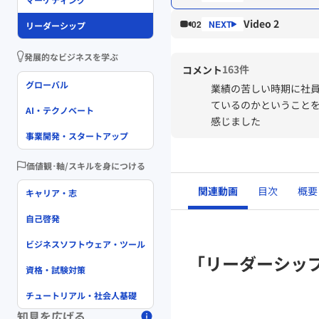
Video 2
02
リーダーシップ
発展的なビジネスを学ぶ
163件
コメント
グローバル
業績の苦しい時期に社
ているのかということ
AI・テクノベート
感じました
事業開発・スタートアップ
価値観･軸/スキルを身につける
関連動画
目次
概要
キャリア・志
自己啓発
ビジネスソフトウェア・ツール
「リーダーシッ
資格・試験対策
チュートリアル・社会人基礎
知見を広げる