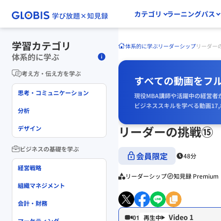
カテゴリ
ラーニングパス
学習カテゴリ
体系的に学ぶ
リーダーシップ
リーダー
体系的に学ぶ
考え方・伝え方を学ぶ
すべての動画をフ
思考・コミュニケーション
現役MBA講師や活躍中の経営者
ビジネススキルを学べる動画17,
分析
リーダーの挑戦⑮
デザイン
ビジネスの基礎を学ぶ
会員限定
48分
経営戦略
リーダーシップ
知見録 Premium
組織マネジメント
会計・財務
Video 1
01
マーケティング