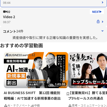
06:44
02
Video 2
06:37
24件
コメント
資産価値や取引に関する正確な知識の重要性を実感した。
おすすめの学習動画
1:03:55
AI BUSINESS SHIFT 第12回 機能別
【営業無双#1】勝てる営
戦略編：AIで加速する新規事業の創出
プ5%セールスの共通点
AI・テクノベート
中級
思考・コミュニケーション