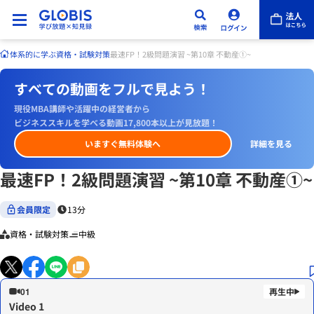
体系的に学ぶ
資格・試験対策
最速FP！2級問題演習 ~第10章 不動産①~
すべての動画をフルで見よう！
現役MBA講師や活躍中の経営者から
ビジネススキルを学べる動画17,800本以上が見放題！
いますぐ無料体験へ
詳細を見る
最速FP！2級問題演習 ~第10章 不動産①~
会員限定
13分
資格・試験対策
中級
01
Video 1