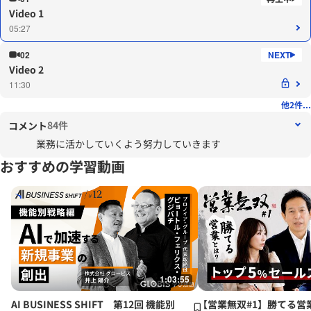
Video 1
05:27
02
Video 2
11:30
他2件...
84件
コメント
業務に活かしていくよう努力していきます
おすすめの学習動画
1:03:55
AI BUSINESS SHIFT 第12回 機能別
【営業無双#1】勝てる営