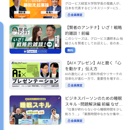
で起こりがちな事例をもとに、相手の思
締役）
グロービス経営大学院学長の堀義人が、
や効率化といった現場レベルのAI活用だ
考と行動を引き出す関わり方を学びま
日本を代表するビジネスリーダーに5つ
けでなく、いかにして経営や戦略に貢献
す。 また、代表的なコーチングのフレー
の質問（能力開発／挑戦／試練／仲間／
する存在へと進化していくのかについて
会員限定
ムワークである「GROWモデル」を取り
志）を投げかけ、その人生哲学を解き明
考えを深め、学んでいきます。 ■こんな
上げ、どのような問いかけによって相手
かします。第5回目のゲストは、サイバ
方におすすめ ・人事・総務・労務・経
の主体性を引き出していくのかを、わか
ーエージェント代表取締役の藤田晋氏。
【賢者のアンテナ】いざ！戦略
理・情シスなど、バックオフィス部門を
りやすく解説します。 メンバーとの対話
起業の理由、経営をどうやって学んだ
率いるリーダー・マネージャーの方 ・バ
的雑談！前編
を、成長を促す機会へと変えていく。そ
か、アメーバブログ・ABEMAの立ち上
ックオフィス業務へのAI活用やDX推進を
このシリーズは、グロービス講師本山 裕
の第一歩としておすすめのコースです。
げ、経営チームづくりについてなど聞い
担っている方 ・AI時代におけるバックオ
輔さんを賢者としてお迎えし、巷のあり
コース内で紹介している「傾聴力」を深
ていきます。（肩書きは2020年12月11
フィスの役割や戦略のあり方を考えたい
とあらゆるものを独自の視点で紐解き、
めたい方は、こちらも合わせてご覧くだ
日撮影当時のもの） 藤田 晋 サイバー
無料
方 ■AIシフトシリーズとは？ 『AI BUSI
さい。 ・傾聴力 ~リーダーのための聴く
皆様の学びの意欲を刺激するコンテンツ
エージェント 代表取締役 堀 義人 グ
NESS SHIFTシリーズ』は以下の3部構成
技術~（基礎編） https://unlimited.glob
です。 毎月第2・第4水曜日の朝7時に定
ロービス経営大学院 学長 グロービ
で設計された全12回のシリーズです。
is.co.jp/ja/courses/fe285262/learn/step
期配信されます。 取り上げて欲しいご質
【AI×プレゼン】AIと磨く「心
ス・キャピタル・パートナーズ 代表パ
（順次公開） https://unlimited.globis.c
s/59808 ・傾聴力 ~リーダーのための聴
問やテーマ、感想を随時受け付けていま
を動かす」伝え方
ートナー
o.jp/ja/tags/AI%E3%83%93%E3%82%B
く技術~（実践編） https://unlimited.gl
す。 グーグルフォーム（https://forms.g
AIの進化によって資料作成やリサーチの
8%E3%83%8D%E3%82%B9%E3%82%
obis.co.jp/ja/courses/01d24a39/learn/s
le/qqoBYuRUmUYz4scC6） または グ
効率化が進む一方で、重要性を増すのが
B7%E3%83%95%E3%83%88 ・基礎編
teps/59813 ※本動画は、制作時点の情
ロ放題編集部員のX（https://x.com/mai
「伝える力」です。本コースでは、AI時
（第1回〜3回）：リーダーやマネージャ
報に基づき作成したものです（2026年6
rakobayashi） まで、ぜひご要望をお
会員限定
代のプレゼンに求められるデリバリース
ーに求められる、AI時代の基礎的なリテ
月制作）
寄せください。 ※本動画は、制作時点の
キルについて解説します。 自分の伝え方
ラシーの強化を目的としたコース ・マネ
情報に基づき作成したものです（2026年
を客観的に評価し、改善できるAI活用法
ジメント編（第4回〜7回）：AI時代のリ
ビジネスパーソンのための睡眠
6月制作）
も紹介。大事な場面で「心を動かす」プ
ーダーシップや組織変革を中心に学ぶコ
スキル ~問題解決編 前編 なぜ眠
レゼンをしたい方におすすめです。関連
ース ・機能別戦略編（第8回〜12回）：
れないのか？~
「仕事が終わらないから睡眠時間を少し
コース「プレゼンテーションスキル」も
AI時代における機能別での戦略のあり方
削ろう…」「業務時間中なかなか集中で
併せてご覧ください。 ▼プレゼン動画分
を中心に学ぶコース より実践的なAIツー
きない…」「毎日朝起きるのがつら
析プロンプト（辛口） https://hodai.glo
ルの活用法について学びたい方は『AI W
会員限定
い…」。 あなたはこのような経験をした
bis.co.jp/learning_documents/6f976cd
ORK SHIFTシリーズ』をご視聴くださ
ことはありませんか？ 仕事やプライベー
a ▼関連動画：プレゼンテーションスキ
い。 https://unlimited.globis.co.jp/ja/s