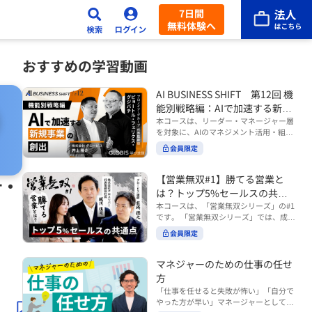
7日間
無料体験へ
おすすめの学習動画
AI BUSINESS SHIFT 第12回 機
能別戦略編：AIで加速する新規
事業の創出
本コースは、リーダー・マネージャー層
を対象に、AIのマネジメント活用・組織
活用を体系的に学ぶ 『AI BUSINESS SHI
会員限定
FTシリーズ（全12回）』の第12回で
す。 第12回「機能別戦略編：AIで加速す
る新規事業の創出」では、新規事業やス
【営業無双#1】勝てる営業と
計・
タートアップを取り巻く環境がどのよう
は？トップ5%セールスの共通
に変化しているのかを俯瞰し、新たな価
点
本コースは、「営業無双シリーズ」の#1
値創造と非連続な成長を生み出すため
です。 「営業無双シリーズ」では、成約
に、AI時代における事業機会の捉え方
率アップに向けて、お客様に選ばれ続け
や、成功確率を高めるための考え方につ
会員限定
る無双の営業になるための実践的な考え
いて学びます。 ■こんな方におすすめ
方やテクニックを紹介していきます。
・新規事業開発やスタートアップ創出に
（#2以降は順次公開） 本コースでは、
マネジャーのための仕事の任せ
携わるリーダー・マネージャーの方 ・AI
「勝てる営業とは？トップ5%セールス
方
を活用して事業創出のスピードや成功確
の共通点」をテーマに BtoBでお客様に
率を高めたい方 ・AI時代における新規事
「仕事を任せると失敗が怖い」「自分で
選ばれる営業の役割 トップ5％のセール
業リーダーの役割やマインドセットを学
やった方が早い」マネージャーとしてメ
スに共通する行動や考え方 成果につなが
びたい方 ■AIシフトシリーズとは？ 『AI