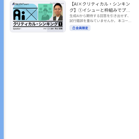
トの時間をやりくりするために、真っ先
【AI×クリティカル・シンキン
ル https://unlimited.globis.co.jp/ja/co
earch?tag=AI%E3%83%AF%E3%83%B
に削りがちなのが「睡眠」時間。 実は
urses/598f3254/ ※本コースは、AI時代
グ】①イシューと枠組みでプロ
C%E3%82%AF%E3%82%B7%E3%83%
今、日本社会は世界と比較して「最も眠
のビジネススキルを学ぶ「AIタレントシ
95%E3%83%88 ※本コースは、AIのマネ
ンプトを磨く
生成AIから期待する回答を引き出せず、
らない国」だということもわかってきて
フト」シリーズの一環として提供してい
ジメント活用を学ぶ「AIビジネスシフ
試行錯誤を重ねていませんか。 本コース
います。 慢性的な睡眠不足は、心身の健
ます。 https://unlimited.globis.co.jp/j
ト」シリーズの一環として提供していま
では、生成AI活用の質を高める鍵とし
康に悪影響なだけでなく、仕事のパフォ
会員限定
a/tags/AI%E3%82%BF%E3%83%AC%E
す。 ※本動画は、制作時点の情報に基づ
て、クリティカル・シンキングの視点か
ーマンスにも当然大きな影響を与え、社
3%83%B3%E3%83%88%E3%82%B7%E
き作成したものです（2026年2月制作）
らイシュー設定と枠組みを押さえる重要
会全体の経済損失につながります。 この
3%83%95%E3%83%88 ※本動画は、制
性を解説します。 目的に直結する問いの
コースでは、基本的な睡眠リテラシーを
作時点の情報に基づき作成したものです
立て方や、プロンプトに落とし込む際の
学んだ後の「問題解決編」として、「な
（2026年1月制作）
実践ポイントを具体例とともに学ぶこと
ぜ多くのビジネスパーソンは眠れないの
で、AIをより思考のパートナーとして活
か？」について解説していきます。 ▼本
用できるようになります。 生成AIを業務
コースで学べる主な内容 ・そもそも眠れ
で使い始めた方から、活用を一段深めた
ないことは何が問題なのか？ ・眠れなく
い方まで、再現性あるプロンプト設計を
なってしまう原因とは？ 睡眠不足の原因
身につけたい方におすすめの内容です。
は認知機能の問題にありました。 自身の
さらに学びを深めたい方は、こちらも合
睡眠不足に対し、正しく「気づき・理解
わせてご覧ください。 【AI×クリティカ
し・行動を変える」第一歩を踏み出しま
ル・シンキング】②AIの弱点との向き合
しょう。 ▼関連コース ・ビジネスパー
い方 https://unlimited.globis.co.jp/ja/c
ソンのための睡眠スキル ~リテラシー編
ourses/cdfe41e3/learn/steps/62198 ※
~ https://unlimited.globis.co.jp/ja/cour
本コースは、AI時代のビジネススキルを
ses/24575c03/learn/steps/53129 ・ビジ
学ぶ「AIタレントシフト」シリーズの一
ネスパーソンのための睡眠スキル ~問題
環として提供しています。 https://unli
解決編 後編 どうしたら眠れるのか？~ ht
mited.globis.co.jp/ja/tags/AI%E3%82%
tps://unlimited.globis.co.jp/ja/course
BF%E3%83%AC%E3%83%B3%E3%8
s/4ba981e9/learn/steps/62042 ※本動画
3%88%E3%82%B7%E3%83%95%E3%8
は、制作時点の情報に基づき作成したも
3%88 ※本動画は、制作時点の情報に基
のです（2025年12月制作）