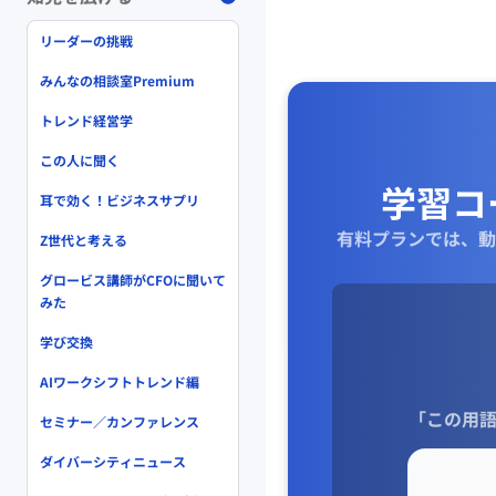
リーダーの挑戦
みんなの相談室Premium
トレンド経営学
この人に聞く
学習コ
耳で効く！ビジネスサプリ
有料プランでは、動
Z世代と考える
グロービス講師がCFOに聞いて
みた
学び交換
AIワークシフトトレンド編
「この用語
セミナー／カンファレンス
ダイバーシティニュース