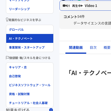
Video 1
01
リーダーシップ
54件
コメント
発展的なビジネスを学ぶ
データサイエンスの言
グローバル
AI・テクノベート
関連動画
目次
概要
事業開発・スタートアップ
価値観･軸/スキルを身につける
キャリア・志
「AI・テクノベ
自己啓発
ビジネスソフトウェア・ツール
資格・試験対策
チュートリアル・社会人基礎
知見を広げる