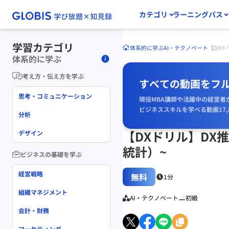
カテゴリ
ラーニングパス
学習カテゴリ
体系的に学ぶ
AI・テクノベート
【DXド
体系的に学ぶ
考え方・伝え方を学ぶ
すべての動画をフ
思考・コミュニケーション
現役MBA講師や活躍中の経営者
ビジネススキルを学べる動画17,
分析
【DXドリル】DX
デザイン
統計）~
ビジネスの基礎を学ぶ
経営戦略
無料
1分
組織マネジメント
AI・テクノベート
初級
会計・財務
マーケティング