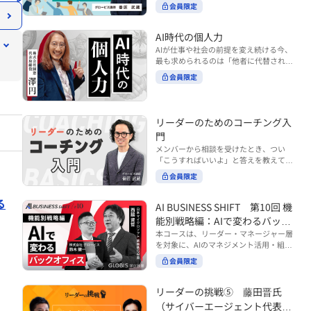
ンバーやチームの力を引き出しながら成
る実践的なポイント などを解説します。
会員限定
BUSINESS SHIFTシリーズ』は以下の3
果を上げるには、どのように仕事を任せ
◾️こんな方におすすめ 提案しても顧客に
部構成で設計された全12回のシリーズで
ていけば良いのでしょうか？ 変化の激し
響かず、「いい話だった」で終わる商談
す。（順次公開） https://unlimited.glo
い時代において、マネージャーとして成
AI時代の個人力
が多い方 顧客の本当の課題や決裁者の判
bis.co.jp/ja/tags/AI%E3%83%93%E3%8
果を上げ続けるためには、メンバーの個
AIが仕事や社会の前提を変え続ける今、
断基準をつかみきれず、案件が前に進ま
2%B8%E3%83%8D%E3%82%B9%E3%
性や特性を理解し、それに合わせた効果
最も求められるのは「他者に代替されな
ない方 再現性のある営業テクニックを身
82%B7%E3%83%95%E3%83%88 ・基
的な任せ方を身につけることが重要で
い個としての力」“個人力”です。 本コー
につけたい方 ※本動画は、制作時点の情
礎編（第1回〜3回）：リーダーやマネー
会員限定
す。このコースでは、ソーシャルスタイ
スでは、澤円氏の著書『個人力』をもと
報に基づき作成したものです（2026年7
ジャーに求められる、AI時代の基礎的な
ル理論を活用してメンバーごとに最適な
に、AI時代をしなやかに生き抜くための
月制作）
リテラシーの強化を目的としたコース ・
アプローチを学びます。「任せる力」を
「前向きな自己中戦略」を学びます。 テ
マネジメント編（第4回〜7回）：AI時代
高めることで、チーム全体の成長を促進
ーマは、「Being（ありたい自分）」を
リーダーのためのコーチング入
のリーダーシップや組織変革を中心に学
し、自身のリーダーシップを発揮できる
中心に据え、自ら考え（Think）、変化
ぶコース ・機能別戦略編（第8回〜12
ようになっていきます。 ※本動画は、制
門
し（Transform）、協働する（Collabor
回）：AI時代における機能別での戦略の
作時点の情報に基づき作成したものです
メンバーから相談を受けたとき、つい
ate）ことで、自分らしい価値を発揮し
あり方を中心に学ぶコース より実践的な
（2024年12月制作）
「こうすればいいよ」と答えを教えてし
ていくこと。 リスキリングやAI活用が叫
AIツールの活用法について学びたい方は
まう。 あるいは、「自分で考えてほし
ばれる今こそ、スキルより先に“自分の
会員限定
『AI WORK SHIFTシリーズ』をご視聴く
い」と思うあまり、すべて任せきりにし
軸”を問うことが重要です。 あなたは何
ださい。 https://unlimited.globis.co.j
てしまう。 メンバーの成長機会を確保し
を大切にし、どんな未来を描きたいの
p/ja/search?tag=AI%E3%83%AF%E3%8
る
つつ、自律的に仕事を進めてもらうため
AI BUSINESS SHIFT 第10回 機
か？ このコースは、あなたが“ありたい
3%BC%E3%82%AF%E3%82%B7%E3%
にはどうすればよいのか。 こうした悩み
自分”として生き、キャリアをデザイン
能別戦略編：AIで変わるバック
83%95%E3%83%88 ※本コースは、AIの
に直面するリーダー・マネージャーの方
していくための思考と行動のガイドにな
マネジメント活用を学ぶ「AIビジネスシ
オフィス
本コースは、リーダー・マネージャー層
は多いのではないでしょうか。 変化が激
ります。 ※本動画は、制作時点の情報に
フト」シリーズの一環として提供してい
を対象に、AIのマネジメント活用・組織
しく、正解のない現代においては、指示
基づき作成したものです（2025年11月
ます。 ※本動画は、制作時点の情報に基
活用を体系的に学ぶ 『AI BUSINESS SHI
や助言にとどまらず、メンバーの思考を
会員限定
制作）
づき作成したものです（2026年03月制
FTシリーズ（全12回）』の第10回で
引き出し、自律的な行動を促す「コーチ
作）
す。 第10回「機能別戦略編：AIで変わる
ングスキル」の重要性が高まっていま
バックオフィス」では、人事・総務・労
リーダーの挑戦⑤ 藤田晋氏
す。 本コースでは、基礎的なコーチング
務・経理・情報システムなどのバックオ
の考え方を押さえたうえで、実際の職場
（サイバーエージェント代表取
フィス領域において、定型業務の自動化