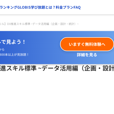
ランキング
GLOBIS学び放題とは？
料金プラン
FAQ
リル】DX推進スキル標準 ~データ活用編（企画・設計・統計）~
ルで見よう！
いますぐ無料体験へ
から
詳細を見る
800本以上が見放題！
推進スキル標準 ~データ活用編（企画・設