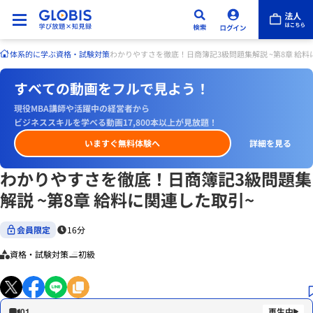
体系的に学ぶ
資格・試験対策
わかりやすさを徹底！日商簿記3級問題集解説 ~第8章 給料
すべての動画をフルで見よう！
現役MBA講師や活躍中の経営者から
ビジネススキルを学べる動画17,800本以上が見放題！
いますぐ無料体験へ
詳細を見る
わかりやすさを徹底！日商簿記3級問題集
解説 ~第8章 給料に関連した取引~
会員限定
16分
資格・試験対策
初級
01