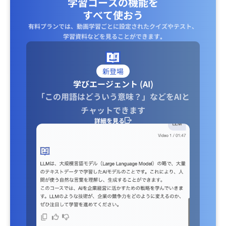
学習コースの機能を
すべて使おう
有料プランでは、動画学習ごとに設定されたクイズやテスト、
学習資料などを見ることができます｡
新登場
学びエージェント (AI)
「この用語はどういう意味？」などをAIと
チャットできます
詳細を見る