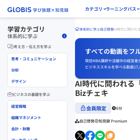
カテゴリ
ラーニングパス
学習カテゴリ
体系的に学ぶ
自己啓発
AI時代に問われ
体系的に学ぶ
考え方・伝え方を学ぶ
すべての動画をフ
思考・コミュニケーション
現役MBA講師や活躍中の経営者
ビジネススキルを学べる動画17,
分析
AI時代に問われ
デザイン
Bizチェキ
ビジネスの基礎を学ぶ
経営戦略
会員限定
6分
組織マネジメント
自己啓発
知見録 Premium
会計・財務
マーケティング