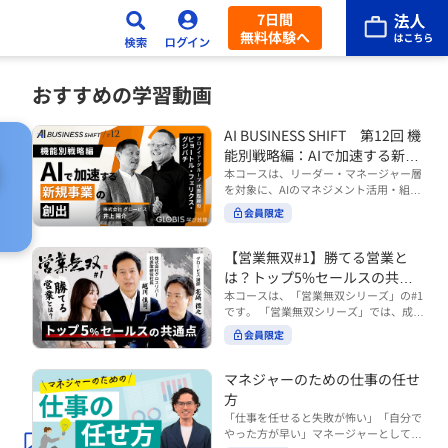
7日間
無料体験へ
おすすめの学習動画
AI BUSINESS SHIFT 第12回 機
能別戦略編：AIで加速する新規
事業の創出
本コースは、リーダー・マネージャー層
を対象に、AIのマネジメント活用・組織
活用を体系的に学ぶ 『AI BUSINESS SHI
会員限定
FTシリーズ（全12回）』の第12回で
す。 第12回「機能別戦略編：AIで加速す
る新規事業の創出」では、新規事業やス
【営業無双#1】勝てる営業と
リ
タートアップを取り巻く環境がどのよう
は？トップ5%セールスの共通
に変化しているのかを俯瞰し、新たな価
点
本コースは、「営業無双シリーズ」の#1
値創造と非連続な成長を生み出すため
です。 「営業無双シリーズ」では、成約
に、AI時代における事業機会の捉え方
率アップに向けて、お客様に選ばれ続け
や、成功確率を高めるための考え方につ
会員限定
る無双の営業になるための実践的な考え
いて学びます。 ■こんな方におすすめ
方やテクニックを紹介していきます。
・新規事業開発やスタートアップ創出に
（#2以降は順次公開） 本コースでは、
マネジャーのための仕事の任せ
携わるリーダー・マネージャーの方 ・AI
「勝てる営業とは？トップ5%セールス
方
を活用して事業創出のスピードや成功確
の共通点」をテーマに BtoBでお客様に
率を高めたい方 ・AI時代における新規事
「仕事を任せると失敗が怖い」「自分で
選ばれる営業の役割 トップ5％のセール
業リーダーの役割やマインドセットを学
やった方が早い」マネージャーとしてメ
スに共通する行動や考え方 成果につなが
びたい方 ■AIシフトシリーズとは？ 『AI