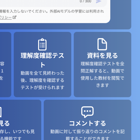
理解度確認テス
資料を見る
ト
容
理解度確認テストを全
1
問正解すると、動画で
動画を全て見終わった
を
使用した教材を閲覧で
後、理解度を確認する
きます
テストが受けられます
見る
コメントする
存し、いつでも見
動画に対して振り返りのコメントを記
る機能です
載することができます