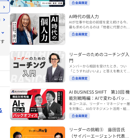
ンバーやチームの力を引き出しながら成
る実践的なポイント などを解説します。
会員限定
BUSINESS SHIFTシリーズ』は以下の3
果を上げるには、どのように仕事を任せ
◾️こんな方におすすめ 提案しても顧客に
部構成で設計された全12回のシリーズで
ていけば良いのでしょうか？ 変化の激し
響かず、「いい話だった」で終わる商談
す。（順次公開） https://unlimited.glo
い時代において、マネージャーとして成
AI時代の個人力
が多い方 顧客の本当の課題や決裁者の判
bis.co.jp/ja/tags/AI%E3%83%93%E3%8
果を上げ続けるためには、メンバーの個
AIが仕事や社会の前提を変え続ける今、
断基準をつかみきれず、案件が前に進ま
2%B8%E3%83%8D%E3%82%B9%E3%
性や特性を理解し、それに合わせた効果
最も求められるのは「他者に代替されな
ない方 再現性のある営業テクニックを身
82%B7%E3%83%95%E3%83%88 ・基
的な任せ方を身につけることが重要で
い個としての力」“個人力”です。 本コー
につけたい方 ※本動画は、制作時点の情
礎編（第1回〜3回）：リーダーやマネー
会員限定
す。このコースでは、ソーシャルスタイ
スでは、澤円氏の著書『個人力』をもと
報に基づき作成したものです（2026年7
ジャーに求められる、AI時代の基礎的な
ル理論を活用してメンバーごとに最適な
信す
に、AI時代をしなやかに生き抜くための
月制作）
リテラシーの強化を目的としたコース ・
アプローチを学びます。「任せる力」を
「前向きな自己中戦略」を学びます。 テ
マネジメント編（第4回〜7回）：AI時代
高めることで、チーム全体の成長を促進
ーマは、「Being（ありたい自分）」を
リーダーのためのコーチング入
のリーダーシップや組織変革を中心に学
し、自身のリーダーシップを発揮できる
中心に据え、自ら考え（Think）、変化
ぶコース ・機能別戦略編（第8回〜12
ようになっていきます。 ※本動画は、制
門
し（Transform）、協働する（Collabor
回）：AI時代における機能別での戦略の
作時点の情報に基づき作成したものです
メンバーから相談を受けたとき、つい
ate）ことで、自分らしい価値を発揮し
あり方を中心に学ぶコース より実践的な
（2024年12月制作）
「こうすればいいよ」と答えを教えてし
ていくこと。 リスキリングやAI活用が叫
AIツールの活用法について学びたい方は
まう。 あるいは、「自分で考えてほし
ばれる今こそ、スキルより先に“自分の
会員限定
『AI WORK SHIFTシリーズ』をご視聴く
い」と思うあまり、すべて任せきりにし
軸”を問うことが重要です。 あなたは何
ださい。 https://unlimited.globis.co.j
てしまう。 メンバーの成長機会を確保し
を大切にし、どんな未来を描きたいの
p/ja/search?tag=AI%E3%83%AF%E3%8
つつ、自律的に仕事を進めてもらうため
AI BUSINESS SHIFT 第10回 機
か？ このコースは、あなたが“ありたい
3%BC%E3%82%AF%E3%82%B7%E3%
にはどうすればよいのか。 こうした悩み
自分”として生き、キャリアをデザイン
能別戦略編：AIで変わるバック
83%95%E3%83%88 ※本コースは、AIの
に直面するリーダー・マネージャーの方
していくための思考と行動のガイドにな
マネジメント活用を学ぶ「AIビジネスシ
オフィス
本コースは、リーダー・マネージャー層
は多いのではないでしょうか。 変化が激
ります。 ※本動画は、制作時点の情報に
フト」シリーズの一環として提供してい
を対象に、AIのマネジメント活用・組織
る
しく、正解のない現代においては、指示
基づき作成したものです（2025年11月
ます。 ※本動画は、制作時点の情報に基
活用を体系的に学ぶ 『AI BUSINESS SHI
や助言にとどまらず、メンバーの思考を
会員限定
制作）
づき作成したものです（2026年03月制
FTシリーズ（全12回）』の第10回で
引き出し、自律的な行動を促す「コーチ
作）
す。 第10回「機能別戦略編：AIで変わる
ングスキル」の重要性が高まっていま
バックオフィス」では、人事・総務・労
リーダーの挑戦⑤ 藤田晋氏
す。 本コースでは、基礎的なコーチング
務・経理・情報システムなどのバックオ
の考え方を押さえたうえで、実際の職場
（サイバーエージェント代表取
フィス領域において、定型業務の自動化