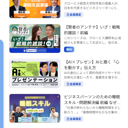
で起こりがちな事例をもとに、相手の思
締役）
グロービス経営大学院学長の堀義人が、
や効率化といった現場レベルのAI活用だ
考と行動を引き出す関わり方を学びま
日本を代表するビジネスリーダーに5つ
けでなく、いかにして経営や戦略に貢献
す。 また、代表的なコーチングのフレー
の質問（能力開発／挑戦／試練／仲間／
する存在へと進化していくのかについて
会員限定
ムワークである「GROWモデル」を取り
志）を投げかけ、その人生哲学を解き明
考えを深め、学んでいきます。 ■こんな
上げ、どのような問いかけによって相手
かします。第5回目のゲストは、サイバ
方におすすめ ・人事・総務・労務・経
の主体性を引き出していくのかを、わか
ーエージェント代表取締役の藤田晋氏。
【賢者のアンテナ】いざ！戦略
理・情シスなど、バックオフィス部門を
りやすく解説します。 メンバーとの対話
起業の理由、経営をどうやって学んだ
率いるリーダー・マネージャーの方 ・バ
的雑談！前編
を、成長を促す機会へと変えていく。そ
か、アメーバブログ・ABEMAの立ち上
ックオフィス業務へのAI活用やDX推進を
このシリーズは、グロービス講師本山 裕
の第一歩としておすすめのコースです。
げ、経営チームづくりについてなど聞い
担っている方 ・AI時代におけるバックオ
輔さんを賢者としてお迎えし、巷のあり
コース内で紹介している「傾聴力」を深
ていきます。（肩書きは2020年12月11
フィスの役割や戦略のあり方を考えたい
とあらゆるものを独自の視点で紐解き、
めたい方は、こちらも合わせてご覧くだ
日撮影当時のもの） 藤田 晋 サイバー
無料
方 ■AIシフトシリーズとは？ 『AI BUSI
さい。 ・傾聴力 ~リーダーのための聴く
皆様の学びの意欲を刺激するコンテンツ
エージェント 代表取締役 堀 義人 グ
NESS SHIFTシリーズ』は以下の3部構成
技術~（基礎編） https://unlimited.glob
です。 毎月第2・第4水曜日の朝7時に定
ロービス経営大学院 学長 グロービ
で設計された全12回のシリーズです。
is.co.jp/ja/courses/fe285262/learn/step
期配信されます。 取り上げて欲しいご質
【AI×プレゼン】AIと磨く「心
ス・キャピタル・パートナーズ 代表パ
（順次公開） https://unlimited.globis.c
s/59808 ・傾聴力 ~リーダーのための聴
問やテーマ、感想を随時受け付けていま
を動かす」伝え方
ートナー
o.jp/ja/tags/AI%E3%83%93%E3%82%B
く技術~（実践編） https://unlimited.gl
す。 グーグルフォーム（https://forms.g
AIの進化によって資料作成やリサーチの
8%E3%83%8D%E3%82%B9%E3%82%
obis.co.jp/ja/courses/01d24a39/learn/s
le/qqoBYuRUmUYz4scC6） または グ
効率化が進む一方で、重要性を増すのが
B7%E3%83%95%E3%83%88 ・基礎編
teps/59813 ※本動画は、制作時点の情
ロ放題編集部員のX（https://x.com/mai
「伝える力」です。本コースでは、AI時
（第1回〜3回）：リーダーやマネージャ
報に基づき作成したものです（2026年6
rakobayashi） まで、ぜひご要望をお
会員限定
代のプレゼンに求められるデリバリース
ーに求められる、AI時代の基礎的なリテ
月制作）
寄せください。 ※本動画は、制作時点の
キルについて解説します。 自分の伝え方
ラシーの強化を目的としたコース ・マネ
情報に基づき作成したものです（2026年
を客観的に評価し、改善できるAI活用法
ジメント編（第4回〜7回）：AI時代のリ
ビジネスパーソンのための睡眠
6月制作）
も紹介。大事な場面で「心を動かす」プ
ーダーシップや組織変革を中心に学ぶコ
スキル ~問題解決編 前編 なぜ眠
レゼンをしたい方におすすめです。関連
ース ・機能別戦略編（第8回〜12回）：
れないのか？~
「仕事が終わらないから睡眠時間を少し
コース「プレゼンテーションスキル」も
AI時代における機能別での戦略のあり方
削ろう…」「業務時間中なかなか集中で
併せてご覧ください。 ▼プレゼン動画分
を中心に学ぶコース より実践的なAIツー
きない…」「毎日朝起きるのがつら
析プロンプト（辛口） https://hodai.glo
ルの活用法について学びたい方は『AI W
会員限定
い…」。 あなたはこのような経験をした
bis.co.jp/learning_documents/6f976cd
ORK SHIFTシリーズ』をご視聴くださ
ことはありませんか？ 仕事やプライベー
a ▼関連動画：プレゼンテーションスキ
い。 https://unlimited.globis.co.jp/ja/s