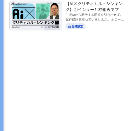
トの時間をやりくりするために、真っ先
【AI×クリティカル・シンキン
ル https://unlimited.globis.co.jp/ja/co
earch?tag=AI%E3%83%AF%E3%83%B
に削りがちなのが「睡眠」時間。 実は
urses/598f3254/ ※本コースは、AI時代
グ】①イシューと枠組みでプロ
C%E3%82%AF%E3%82%B7%E3%83%
今、日本社会は世界と比較して「最も眠
のビジネススキルを学ぶ「AIタレントシ
95%E3%83%88 ※本コースは、AIのマネ
ンプトを磨く
生成AIから期待する回答を引き出せず、
らない国」だということもわかってきて
フト」シリーズの一環として提供してい
ジメント活用を学ぶ「AIビジネスシフ
試行錯誤を重ねていませんか。 本コース
います。 慢性的な睡眠不足は、心身の健
ます。 https://unlimited.globis.co.jp/j
ト」シリーズの一環として提供していま
では、生成AI活用の質を高める鍵とし
康に悪影響なだけでなく、仕事のパフォ
会員限定
a/tags/AI%E3%82%BF%E3%83%AC%E
す。 ※本動画は、制作時点の情報に基づ
て、クリティカル・シンキングの視点か
ーマンスにも当然大きな影響を与え、社
3%83%B3%E3%83%88%E3%82%B7%E
き作成したものです（2026年2月制作）
らイシュー設定と枠組みを押さえる重要
会全体の経済損失につながります。 この
3%83%95%E3%83%88 ※本動画は、制
性を解説します。 目的に直結する問いの
コースでは、基本的な睡眠リテラシーを
作時点の情報に基づき作成したものです
立て方や、プロンプトに落とし込む際の
学んだ後の「問題解決編」として、「な
（2026年1月制作）
実践ポイントを具体例とともに学ぶこと
ぜ多くのビジネスパーソンは眠れないの
で、AIをより思考のパートナーとして活
か？」について解説していきます。 ▼本
用できるようになります。 生成AIを業務
コースで学べる主な内容 ・そもそも眠れ
で使い始めた方から、活用を一段深めた
ないことは何が問題なのか？ ・眠れなく
い方まで、再現性あるプロンプト設計を
なってしまう原因とは？ 睡眠不足の原因
身につけたい方におすすめの内容です。
は認知機能の問題にありました。 自身の
さらに学びを深めたい方は、こちらも合
睡眠不足に対し、正しく「気づき・理解
わせてご覧ください。 【AI×クリティカ
し・行動を変える」第一歩を踏み出しま
ル・シンキング】②AIの弱点との向き合
しょう。 ▼関連コース ・ビジネスパー
い方 https://unlimited.globis.co.jp/ja/c
ソンのための睡眠スキル ~リテラシー編
ourses/cdfe41e3/learn/steps/62198 ※
~ https://unlimited.globis.co.jp/ja/cour
本コースは、AI時代のビジネススキルを
ses/24575c03/learn/steps/53129 ・ビジ
学ぶ「AIタレントシフト」シリーズの一
ネスパーソンのための睡眠スキル ~問題
環として提供しています。 https://unli
解決編 後編 どうしたら眠れるのか？~ ht
mited.globis.co.jp/ja/tags/AI%E3%82%
tps://unlimited.globis.co.jp/ja/course
BF%E3%83%AC%E3%83%B3%E3%8
s/4ba981e9/learn/steps/62042 ※本動画
3%88%E3%82%B7%E3%83%95%E3%8
は、制作時点の情報に基づき作成したも
3%88 ※本動画は、制作時点の情報に基
のです（2025年12月制作）