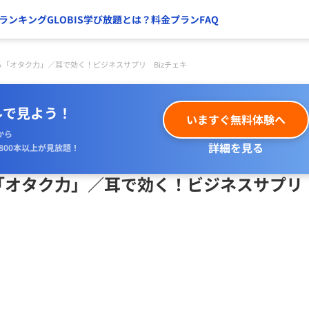
ランキング
GLOBIS学び放題とは？
料金プラン
FAQ
る「オタク力」／耳で効く！ビジネスサプリ Bizチェキ
ルで見よう！
いますぐ無料体験へ
から
詳細を見る
800本以上が見放題！
る「オタク力」／耳で効く！ビジネスサプ