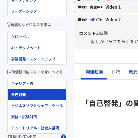
Video 1
01
リーダーシップ
Video 2
02
発展的なビジネスを学ぶ
202件
コメント
グローバル
話しかけられたら手を
AI・テクノベート
事業開発・スタートアップ
関連動画
目次
概要
価値観･軸/スキルを身につける
キャリア・志
自己啓発
「自己啓発」の
ビジネスソフトウェア・ツール
資格・試験対策
チュートリアル・社会人基礎
知見を広げる