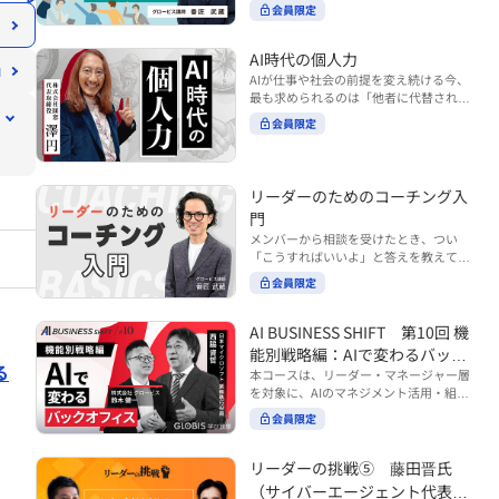
ンバーやチームの力を引き出しながら成
る実践的なポイント などを解説します。
会員限定
BUSINESS SHIFTシリーズ』は以下の3
果を上げるには、どのように仕事を任せ
◾️こんな方におすすめ 提案しても顧客に
部構成で設計された全12回のシリーズで
ていけば良いのでしょうか？ 変化の激し
響かず、「いい話だった」で終わる商談
す。（順次公開） https://unlimited.glo
い時代において、マネージャーとして成
AI時代の個人力
が多い方 顧客の本当の課題や決裁者の判
bis.co.jp/ja/tags/AI%E3%83%93%E3%8
果を上げ続けるためには、メンバーの個
AIが仕事や社会の前提を変え続ける今、
断基準をつかみきれず、案件が前に進ま
2%B8%E3%83%8D%E3%82%B9%E3%
性や特性を理解し、それに合わせた効果
最も求められるのは「他者に代替されな
ない方 再現性のある営業テクニックを身
82%B7%E3%83%95%E3%83%88 ・基
的な任せ方を身につけることが重要で
い個としての力」“個人力”です。 本コー
につけたい方 ※本動画は、制作時点の情
礎編（第1回〜3回）：リーダーやマネー
会員限定
す。このコースでは、ソーシャルスタイ
スでは、澤円氏の著書『個人力』をもと
報に基づき作成したものです（2026年7
ジャーに求められる、AI時代の基礎的な
ル理論を活用してメンバーごとに最適な
に、AI時代をしなやかに生き抜くための
月制作）
リテラシーの強化を目的としたコース ・
アプローチを学びます。「任せる力」を
「前向きな自己中戦略」を学びます。 テ
マネジメント編（第4回〜7回）：AI時代
高めることで、チーム全体の成長を促進
ーマは、「Being（ありたい自分）」を
リーダーのためのコーチング入
のリーダーシップや組織変革を中心に学
し、自身のリーダーシップを発揮できる
中心に据え、自ら考え（Think）、変化
ぶコース ・機能別戦略編（第8回〜12
ようになっていきます。 ※本動画は、制
門
し（Transform）、協働する（Collabor
回）：AI時代における機能別での戦略の
作時点の情報に基づき作成したものです
メンバーから相談を受けたとき、つい
ate）ことで、自分らしい価値を発揮し
あり方を中心に学ぶコース より実践的な
（2024年12月制作）
「こうすればいいよ」と答えを教えてし
ていくこと。 リスキリングやAI活用が叫
AIツールの活用法について学びたい方は
まう。 あるいは、「自分で考えてほし
ばれる今こそ、スキルより先に“自分の
会員限定
『AI WORK SHIFTシリーズ』をご視聴く
い」と思うあまり、すべて任せきりにし
軸”を問うことが重要です。 あなたは何
ださい。 https://unlimited.globis.co.j
てしまう。 メンバーの成長機会を確保し
を大切にし、どんな未来を描きたいの
p/ja/search?tag=AI%E3%83%AF%E3%8
つつ、自律的に仕事を進めてもらうため
AI BUSINESS SHIFT 第10回 機
か？ このコースは、あなたが“ありたい
3%BC%E3%82%AF%E3%82%B7%E3%
にはどうすればよいのか。 こうした悩み
自分”として生き、キャリアをデザイン
能別戦略編：AIで変わるバック
83%95%E3%83%88 ※本コースは、AIの
に直面するリーダー・マネージャーの方
していくための思考と行動のガイドにな
る
マネジメント活用を学ぶ「AIビジネスシ
オフィス
本コースは、リーダー・マネージャー層
は多いのではないでしょうか。 変化が激
ります。 ※本動画は、制作時点の情報に
フト」シリーズの一環として提供してい
を対象に、AIのマネジメント活用・組織
しく、正解のない現代においては、指示
基づき作成したものです（2025年11月
ます。 ※本動画は、制作時点の情報に基
活用を体系的に学ぶ 『AI BUSINESS SHI
や助言にとどまらず、メンバーの思考を
会員限定
制作）
づき作成したものです（2026年03月制
FTシリーズ（全12回）』の第10回で
引き出し、自律的な行動を促す「コーチ
作）
す。 第10回「機能別戦略編：AIで変わる
ングスキル」の重要性が高まっていま
バックオフィス」では、人事・総務・労
リーダーの挑戦⑤ 藤田晋氏
す。 本コースでは、基礎的なコーチング
務・経理・情報システムなどのバックオ
の考え方を押さえたうえで、実際の職場
（サイバーエージェント代表取
フィス領域において、定型業務の自動化