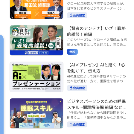
で起こりがちな事例をもとに、相手の思
締役）
グロービス経営大学院学長の堀義人が、
や効率化といった現場レベルのAI活用だ
考と行動を引き出す関わり方を学びま
日本を代表するビジネスリーダーに5つ
けでなく、いかにして経営や戦略に貢献
す。 また、代表的なコーチングのフレー
の質問（能力開発／挑戦／試練／仲間／
する存在へと進化していくのかについて
会員限定
ムワークである「GROWモデル」を取り
志）を投げかけ、その人生哲学を解き明
考えを深め、学んでいきます。 ■こんな
上げ、どのような問いかけによって相手
かします。第5回目のゲストは、サイバ
方におすすめ ・人事・総務・労務・経
の主体性を引き出していくのかを、わか
ーエージェント代表取締役の藤田晋氏。
【賢者のアンテナ】いざ！戦略
理・情シスなど、バックオフィス部門を
りやすく解説します。 メンバーとの対話
起業の理由、経営をどうやって学んだ
率いるリーダー・マネージャーの方 ・バ
的雑談！前編
を、成長を促す機会へと変えていく。そ
か、アメーバブログ・ABEMAの立ち上
ックオフィス業務へのAI活用やDX推進を
このシリーズは、グロービス講師本山 裕
の第一歩としておすすめのコースです。
げ、経営チームづくりについてなど聞い
担っている方 ・AI時代におけるバックオ
輔さんを賢者としてお迎えし、巷のあり
コース内で紹介している「傾聴力」を深
ていきます。（肩書きは2020年12月11
フィスの役割や戦略のあり方を考えたい
とあらゆるものを独自の視点で紐解き、
めたい方は、こちらも合わせてご覧くだ
日撮影当時のもの） 藤田 晋 サイバー
無料
方 ■AIシフトシリーズとは？ 『AI BUSI
さい。 ・傾聴力 ~リーダーのための聴く
皆様の学びの意欲を刺激するコンテンツ
エージェント 代表取締役 堀 義人 グ
NESS SHIFTシリーズ』は以下の3部構成
技術~（基礎編） https://unlimited.glob
です。 毎月第2・第4水曜日の朝7時に定
ロービス経営大学院 学長 グロービ
で設計された全12回のシリーズです。
is.co.jp/ja/courses/fe285262/learn/step
期配信されます。 取り上げて欲しいご質
【AI×プレゼン】AIと磨く「心
ス・キャピタル・パートナーズ 代表パ
（順次公開） https://unlimited.globis.c
s/59808 ・傾聴力 ~リーダーのための聴
問やテーマ、感想を随時受け付けていま
を動かす」伝え方
ートナー
o.jp/ja/tags/AI%E3%83%93%E3%82%B
く技術~（実践編） https://unlimited.gl
す。 グーグルフォーム（https://forms.g
AIの進化によって資料作成やリサーチの
8%E3%83%8D%E3%82%B9%E3%82%
obis.co.jp/ja/courses/01d24a39/learn/s
le/qqoBYuRUmUYz4scC6） または グ
効率化が進む一方で、重要性を増すのが
B7%E3%83%95%E3%83%88 ・基礎編
teps/59813 ※本動画は、制作時点の情
ロ放題編集部員のX（https://x.com/mai
「伝える力」です。本コースでは、AI時
（第1回〜3回）：リーダーやマネージャ
報に基づき作成したものです（2026年6
rakobayashi） まで、ぜひご要望をお
会員限定
代のプレゼンに求められるデリバリース
ーに求められる、AI時代の基礎的なリテ
月制作）
寄せください。 ※本動画は、制作時点の
キルについて解説します。 自分の伝え方
ラシーの強化を目的としたコース ・マネ
情報に基づき作成したものです（2026年
を客観的に評価し、改善できるAI活用法
ジメント編（第4回〜7回）：AI時代のリ
ビジネスパーソンのための睡眠
6月制作）
も紹介。大事な場面で「心を動かす」プ
ーダーシップや組織変革を中心に学ぶコ
スキル ~問題解決編 前編 なぜ眠
レゼンをしたい方におすすめです。関連
ース ・機能別戦略編（第8回〜12回）：
れないのか？~
「仕事が終わらないから睡眠時間を少し
コース「プレゼンテーションスキル」も
AI時代における機能別での戦略のあり方
削ろう…」「業務時間中なかなか集中で
併せてご覧ください。 ▼プレゼン動画分
を中心に学ぶコース より実践的なAIツー
きない…」「毎日朝起きるのがつら
析プロンプト（辛口） https://hodai.glo
ルの活用法について学びたい方は『AI W
会員限定
い…」。 あなたはこのような経験をした
bis.co.jp/learning_documents/6f976cd
ORK SHIFTシリーズ』をご視聴くださ
ことはありませんか？ 仕事やプライベー
a ▼関連動画：プレゼンテーションスキ
い。 https://unlimited.globis.co.jp/ja/s