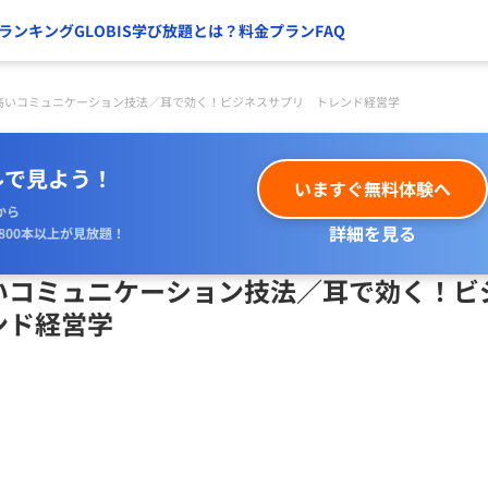
ランキング
GLOBIS学び放題とは？
料金プラン
FAQ
高いコミュニケーション技法／耳で効く！ビジネスサプリ トレンド経営学
ルで見よう！
いますぐ無料体験へ
から
詳細を見る
800本以上が見放題！
いコミュニケーション技法／耳で効く！ビ
ンド経営学