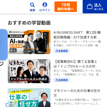
7日間
無料体験へ
おすすめの学習動画
AI BUSINESS SHIFT 第12回 機
能別戦略編：AIで加速する新規
事業の創出
本コースは、リーダー・マネージャー層
を対象に、AIのマネジメント活用・組織
活用を体系的に学ぶ 『AI BUSINESS SHI
会員限定
FTシリーズ（全12回）』の第12回で
す。 第12回「機能別戦略編：AIで加速す
る新規事業の創出」では、新規事業やス
【営業無双#1】勝てる営業と
ジ
タートアップを取り巻く環境がどのよう
は？トップ5%セールスの共通
に変化しているのかを俯瞰し、新たな価
点
本コースは、「営業無双シリーズ」の#1
値創造と非連続な成長を生み出すため
です。 「営業無双シリーズ」では、成約
に、AI時代における事業機会の捉え方
率アップに向けて、お客様に選ばれ続け
や、成功確率を高めるための考え方につ
会員限定
る無双の営業になるための実践的な考え
いて学びます。 ■こんな方におすすめ
方やテクニックを紹介していきます。
・新規事業開発やスタートアップ創出に
（#2以降は順次公開） 本コースでは、
マネジャーのための仕事の任せ
携わるリーダー・マネージャーの方 ・AI
「勝てる営業とは？トップ5%セールス
方
を活用して事業創出のスピードや成功確
の共通点」をテーマに BtoBでお客様に
率を高めたい方 ・AI時代における新規事
「仕事を任せると失敗が怖い」「自分で
選ばれる営業の役割 トップ5％のセール
業リーダーの役割やマインドセットを学
やった方が早い」マネージャーとしてメ
スに共通する行動や考え方 成果につなが
びたい方 ■AIシフトシリーズとは？ 『AI