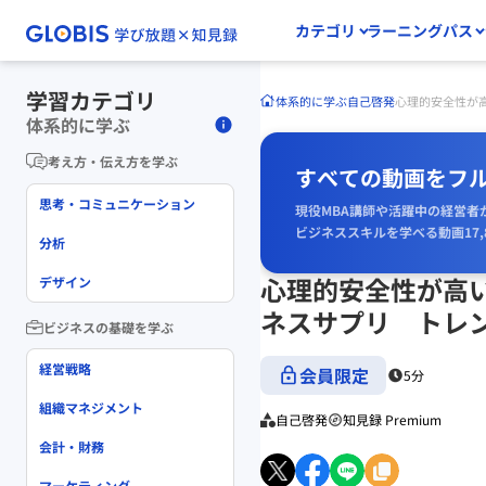
カテゴリ
ラーニングパス
学習カテゴリ
体系的に学ぶ
自己啓発
心理的安全性が
体系的に学ぶ
考え方・伝え方を学ぶ
すべての動画をフ
思考・コミュニケーション
現役MBA講師や活躍中の経営者
ビジネススキルを学べる動画17,
分析
心理的安全性が高
デザイン
ネスサプリ トレ
ビジネスの基礎を学ぶ
経営戦略
会員限定
5分
組織マネジメント
自己啓発
知見録 Premium
会計・財務
マーケティング