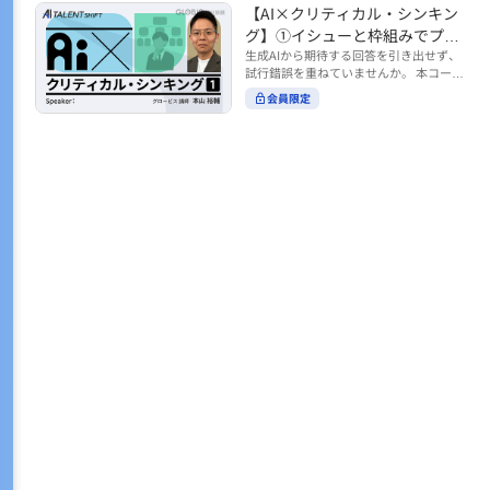
トの時間をやりくりするために、真っ先
【AI×クリティカル・シンキン
ル https://unlimited.globis.co.jp/ja/co
earch?tag=AI%E3%83%AF%E3%83%B
に削りがちなのが「睡眠」時間。 実は
urses/598f3254/ ※本コースは、AI時代
グ】①イシューと枠組みでプロ
C%E3%82%AF%E3%82%B7%E3%83%
今、日本社会は世界と比較して「最も眠
のビジネススキルを学ぶ「AIタレントシ
95%E3%83%88 ※本コースは、AIのマネ
ンプトを磨く
生成AIから期待する回答を引き出せず、
らない国」だということもわかってきて
フト」シリーズの一環として提供してい
ジメント活用を学ぶ「AIビジネスシフ
試行錯誤を重ねていませんか。 本コース
います。 慢性的な睡眠不足は、心身の健
ます。 https://unlimited.globis.co.jp/j
ト」シリーズの一環として提供していま
では、生成AI活用の質を高める鍵とし
康に悪影響なだけでなく、仕事のパフォ
会員限定
a/tags/AI%E3%82%BF%E3%83%AC%E
す。 ※本動画は、制作時点の情報に基づ
て、クリティカル・シンキングの視点か
ーマンスにも当然大きな影響を与え、社
3%83%B3%E3%83%88%E3%82%B7%E
き作成したものです（2026年2月制作）
らイシュー設定と枠組みを押さえる重要
会全体の経済損失につながります。 この
3%83%95%E3%83%88 ※本動画は、制
性を解説します。 目的に直結する問いの
コースでは、基本的な睡眠リテラシーを
作時点の情報に基づき作成したものです
立て方や、プロンプトに落とし込む際の
学んだ後の「問題解決編」として、「な
（2026年1月制作）
実践ポイントを具体例とともに学ぶこと
ぜ多くのビジネスパーソンは眠れないの
で、AIをより思考のパートナーとして活
か？」について解説していきます。 ▼本
用できるようになります。 生成AIを業務
コースで学べる主な内容 ・そもそも眠れ
で使い始めた方から、活用を一段深めた
ないことは何が問題なのか？ ・眠れなく
い方まで、再現性あるプロンプト設計を
なってしまう原因とは？ 睡眠不足の原因
身につけたい方におすすめの内容です。
は認知機能の問題にありました。 自身の
さらに学びを深めたい方は、こちらも合
睡眠不足に対し、正しく「気づき・理解
わせてご覧ください。 【AI×クリティカ
し・行動を変える」第一歩を踏み出しま
ル・シンキング】②AIの弱点との向き合
しょう。 ▼関連コース ・ビジネスパー
い方 https://unlimited.globis.co.jp/ja/c
ソンのための睡眠スキル ~リテラシー編
ourses/cdfe41e3/learn/steps/62198 ※
~ https://unlimited.globis.co.jp/ja/cour
本コースは、AI時代のビジネススキルを
ses/24575c03/learn/steps/53129 ・ビジ
学ぶ「AIタレントシフト」シリーズの一
ネスパーソンのための睡眠スキル ~問題
環として提供しています。 https://unli
解決編 後編 どうしたら眠れるのか？~ ht
mited.globis.co.jp/ja/tags/AI%E3%82%
tps://unlimited.globis.co.jp/ja/course
BF%E3%83%AC%E3%83%B3%E3%8
s/4ba981e9/learn/steps/62042 ※本動画
3%88%E3%82%B7%E3%83%95%E3%8
は、制作時点の情報に基づき作成したも
3%88 ※本動画は、制作時点の情報に基
のです（2025年12月制作）