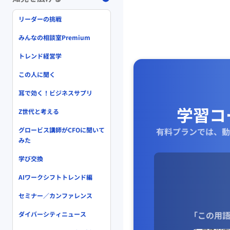
リーダーの挑戦
みんなの相談室Premium
トレンド経営学
この人に聞く
耳で効く！ビジネスサプリ
学習コ
Z世代と考える
グロービス講師がCFOに聞いて
有料プランでは、動
みた
学び交換
AIワークシフトトレンド編
セミナー／カンファレンス
「この用語
ダイバーシティニュース