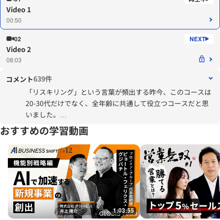
Video 1
00:50
02
Video 2
08:03
639件
コメント
「リスキリング」という言葉が頻出する昨今、このコースは
20-30代だけでなく、全年齢に共通して役立つコースだと思
いました。
おすすめの学習動画
私は転職を複数回したことから、Must to haveは「その会社
や業界に関する資格や知識を得ること」が上位にくることが
多かったと思います。
「もっと早くから勉強すればよかった」と思うのは、
GLOBIS学び放題にある殆どのコースです。
他人の意見を理解して、より深く、根本的な解決方法を提案
1:03:55
するには、Must to haveなのだと思います。