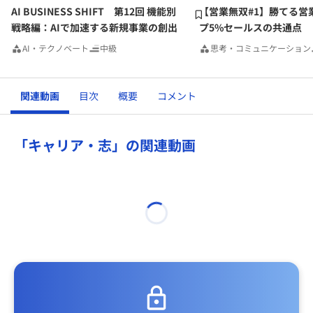
AI BUSINESS SHIFT 第12回 機能別
【営業無双#1】勝てる営
自分にとってのMust to haveが見つからないという方は、ひ
戦略編：AIで加速する新規事業の創出
プ5%セールスの共通点
とまず「週X時間、GLOBIS学び放題を視聴する」「食わず嫌
AI・テクノベート
中級
思考・コミュニケーション
いせず、自分の興味が薄いコースも観てみる」から始めては
いかがでしょうか？
関連動画
目次
概要
コメント
「キャリア・志」の関連動画