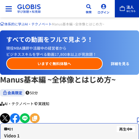
体系的に学ぶ
AI・テクノベート
Manus基本編 ~全体像とはじめ方~
すべての動画をフルで見よう！
現役MBA講師や活躍中の経営者から
ビジネススキルを学べる動画17,800本以上が見放題！
いますぐ無料体験へ
詳細を見る
Manus基本編 ~全体像とはじめ方~
会員限定
50分
AI・テクノベート
実践知
01
Video 1