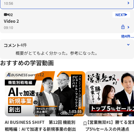
10:56
02
Video 2
09:10
他4件...
4件
コメント
概要がとてもよく分かった。参考になった。
おすすめの学習動画
1:03:55
AI BUSINESS SHIFT 第12回 機能別
【営業無双#1】勝てる営
戦略編：AIで加速する新規事業の創出
プ5%セールスの共通点