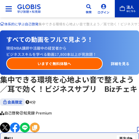
体系的に学ぶ
自己啓発
集中できる環境を心地よい音で整えよう／耳で効く！ビジネスサプ
すべての動画をフルで見よう！
現役MBA講師や活躍中の経営者から
ビジネススキルを学べる動画17,800本以上が見放題！
いますぐ無料体験へ
詳細を見る
集中できる環境を心地よい音で整えよう
／耳で効く！ビジネスサプリ Bizチェキ
会員限定
4分
自己啓発
知見録 Premium
01