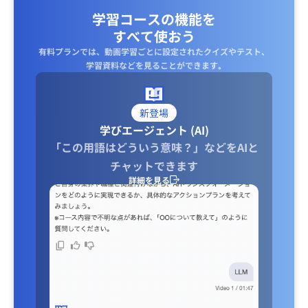
学習コースの機能を
すべて使おう
有料プランでは、動画学習ごとに設定されたクイズやテスト、
学習資料などを見ることができます｡
新登場
学びエージェント (AI)
「この用語はどういう意味？」などをAIと
チャットできます
詳細を見る