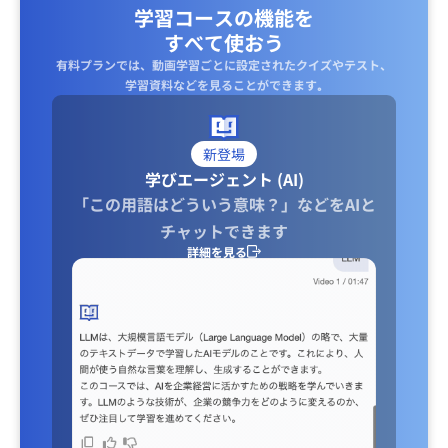
学習コースの機能を
すべて使おう
有料プランでは、動画学習ごとに設定されたクイズやテスト、
学習資料などを見ることができます｡
新登場
学びエージェント (AI)
「この用語はどういう意味？」などをAIと
チャットできます
詳細を見る