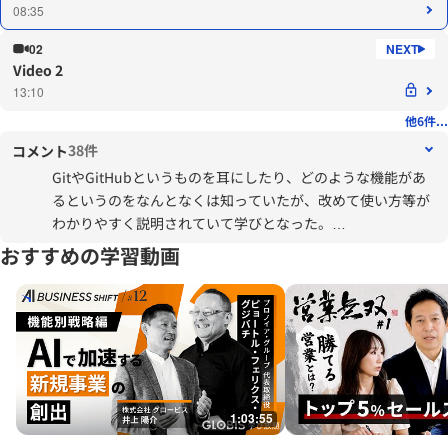
08:35
02
Video 2
13:10
他6件...
38件
コメント
GitやGitHubというものを耳にしたり、どのような機能があ
るというのをなんとなくは知っていたが、改めて使い方等が
わかりやすく説明されていて学びとなった。
直接開発を行うことはないが、知っておいて損のない知識だ
おすすめの学習動画
と感じる。
また、今後こういった機能があることを踏まえて、業務に活
かせる場面があるのではないかと考えられていい機会となっ
た。
1:03:55