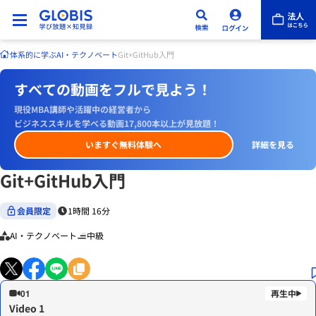
体系的に学ぶ
AI・テクノベート
Git+GitHub入門
すべての動画をフルで見よう！
現役MBA講師や活躍中の経営者から
ビジネススキルを学べる動画17,800本以上が見放題！
いますぐ無料体験へ
詳細を見る
Git+GitHub入門
会員限定
1時間 16分
AI・テクノベート
中級
01
Video 1