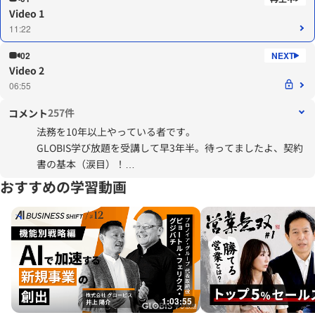
Video 1
11:22
02
Video 2
06:55
257件
コメント
法務を10年以上やっている者です。
GLOBIS学び放題を受講して早3年半。待ってましたよ、契約
書の基本（涙目）！
このコース、全員受講必須にして欲しいくらい、おすすめ度
おすすめの学習動画
★★★★★です！！！
フリーランス新法の影響があって、コンプラ的にも契約書の
重要性が高まっていると
思います。苦手意識がある方も多いと思いますが、法務以外
の皆様のご協力がなければ
契約書なんて作れませんし、企業としても安心して長いお取
1:03:55
引を続けることなんて