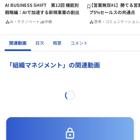
できないと思います。
AI BUSINESS SHIFT 第12回 機能別
【営業無双#1】勝てる営
戦略編：AIで加速する新規事業の創出
プ5%セールスの共通点
日々の業務でちょっとでも疑問に思ったことは、遠慮なく法
AI・テクノベート
中級
思考・コミュニケーション
務にお知らせください。
法務をやっている身としては、皆様の不安や疑問点はなるべ
く早く解消したいです。
関連動画
目次
概要
コメント
私もなるべく多くの方に、なるべく早く、なるべくよい提案
ができるよう、頑張ります。
「組織マネジメント」の関連動画