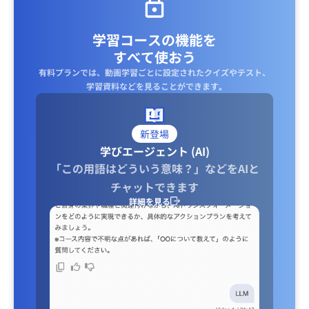
学習コースの機能を
すべて使おう
有料プランでは、動画学習ごとに設定されたクイズやテスト、
学習資料などを見ることができます｡
新登場
学びエージェント (AI)
「この用語はどういう意味？」などをAIと
チャットできます
詳細を見る