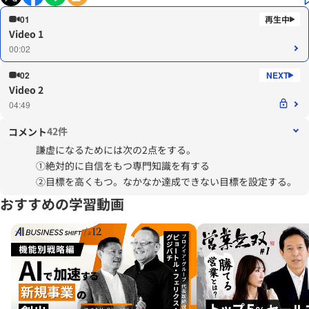
01
Video 1
00:02
02
Video 2
04:49
42件
コメント
謙虚になるためには次の2点をする。
①絶対的に自信をもつ専門知識を有する
②目標を高くもつ。なかなか達成できない目標を設定する。
おすすめの学習動画