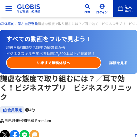
体系的に学ぶ
自己啓発
謙虚な態度で取り組むには？／耳で効く！ビジネスサプリ ビジ
すべての動画をフルで見よう！
現役MBA講師や活躍中の経営者から
ビジネススキルを学べる動画17,800本以上が見放題！
いますぐ無料体験へ
詳細を見る
謙虚な態度で取り組むには？／耳で効
く！ビジネスサプリ ビジネスクリニッ
ク
会員限定
4分
自己啓発
知見録 Premium