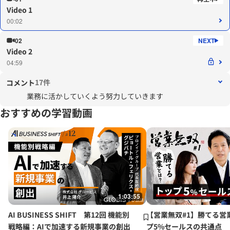
Video 1
00:02
02
Video 2
04:59
17件
コメント
業務に活かしていくよう努力していきます
おすすめの学習動画
1:03:55
AI BUSINESS SHIFT 第12回 機能別
【営業無双#1】勝てる営
戦略編：AIで加速する新規事業の創出
プ5%セールスの共通点