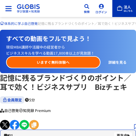
体系的に学ぶ
自己啓発
記憶に残るブランドづくりのポイント／耳で効く！ビジネスサプリ
すべての動画をフルで見よう！
現役MBA講師や活躍中の経営者から
ビジネススキルを学べる動画17,800本以上が見放題！
いますぐ無料体験へ
詳細を見る
記憶に残るブランドづくりのポイント／
耳で効く！ビジネスサプリ Bizチェキ
会員限定
5分
自己啓発
知見録 Premium
01