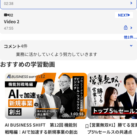
02:38
02
Video 2
47:55
他1件...
4件
コメント
業務に活かしていくよう努力していきます
おすすめの学習動画
1:03:55
AI BUSINESS SHIFT 第12回 機能別
【営業無双#1】勝てる営
戦略編：AIで加速する新規事業の創出
プ5%セールスの共通点