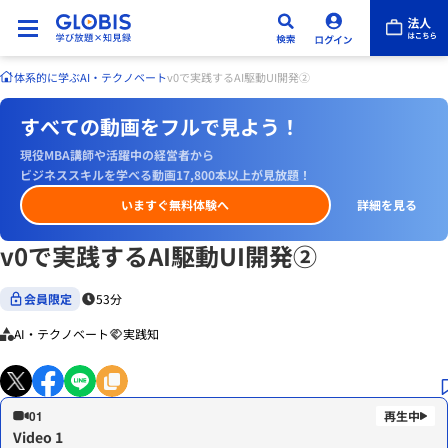
体系的に学ぶ
AI・テクノベート
v0で実践するAI駆動UI開発②
すべての動画をフルで見よう！
現役MBA講師や活躍中の経営者から
ビジネススキルを学べる動画17,800本以上が見放題！
いますぐ無料体験へ
詳細を見る
v0で実践するAI駆動UI開発②
会員限定
53分
AI・テクノベート
実践知
01
Video 1