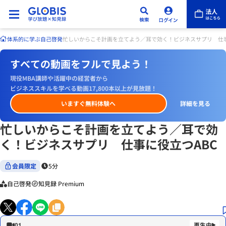
体系的に学ぶ
自己啓発
忙しいからこそ計画を立てよう／耳で効く！ビジネスサプリ 仕事
すべての動画をフルで見よう！
現役MBA講師や活躍中の経営者から
ビジネススキルを学べる動画17,800本以上が見放題！
いますぐ無料体験へ
詳細を見る
忙しいからこそ計画を立てよう／耳で効
く！ビジネスサプリ 仕事に役立つABC
会員限定
5分
自己啓発
知見録 Premium
01