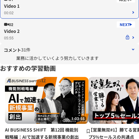
Video 1
00:02
02
Video 2
05:55
31件
コメント
業務に活かしていくよう努力していきます
おすすめの学習動画
1:03:55
AI BUSINESS SHIFT 第12回 機能別
【営業無双#1】勝てる営
戦略編：AIで加速する新規事業の創出
プ5%セールスの共通点