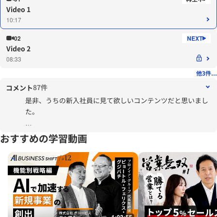
Video 1
10:17
02
Video 2
08:33
他3件...
87件
コメント
是非、うちの新入社員に見て欲しいコンテンツだと思いまし
た。
因みに、今の勤め先は財形貯蓄制度が無くなってしまったの
おすすめの学習動画
ですが、会社から1割の補助もあったので、銀行の金利より
も良かったから、制度がある限り利用していました。
持株会も、積立の倍以上に今はなっています。
団体保険は思うことがあり利用していませんが、ある制度は
フル活用したほうがいいと思います。