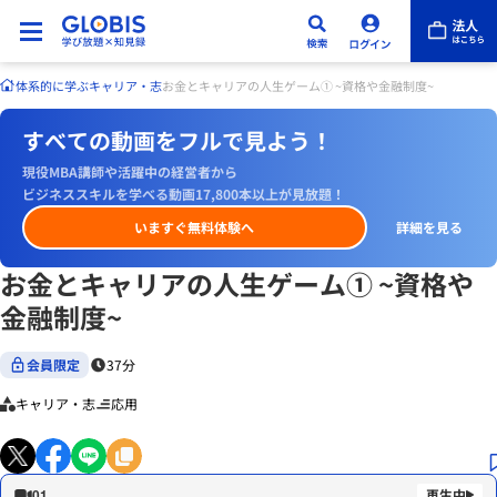
体系的に学ぶ
キャリア・志
お金とキャリアの人生ゲーム① ~資格や金融制度~
すべての動画をフルで見よう！
現役MBA講師や活躍中の経営者から
ビジネススキルを学べる動画17,800本以上が見放題！
いますぐ無料体験へ
詳細を見る
お金とキャリアの人生ゲーム① ~資格や
金融制度~
会員限定
37分
キャリア・志
応用
01