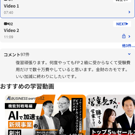
Video 1
07:40
02
Video 2
11:09
他3件...
97件
コメント
復習頑張ります。何度やってもFP２級に受からなくて受験費
用だけで数十万費やしていると思います。金財のカモです。
いい加減に終わりにしたいです。
おすすめの学習動画