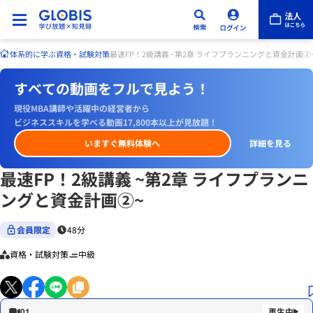
体系的に学ぶ
資格・試験対策
最速FP！2級講義 ~第2章 ライフプランニングと資金計画②
すべての動画をフルで見よう！
現役MBA講師や活躍中の経営者から
ビジネススキルを学べる動画17,800本以上が見放題！
いますぐ無料体験へ
詳細を見る
最速FP！2級講義 ~第2章 ライフプランニ
ングと資金計画②~
会員限定
48分
資格・試験対策
中級
01