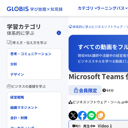
カテゴリ
ラーニングパス
学習カテゴリ
体系的に学ぶ
ビジネスソフトウェア・
体系的に学ぶ
考え方・伝え方を学ぶ
すべての動画をフ
思考・コミュニケーション
現役MBA講師や活躍中の経営者
ビジネススキルを学べる動画17,
分析
Microsoft T
デザイン
ビジネスの基礎を学ぶ
会員限定
44分
経営戦略
ビジネスソフトウェア・ツール
中
組織マネジメント
会計・財務
Video 1
01
マーケティング