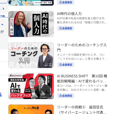
ンバーやチームの力を引き出しながら成
る実践的なポイント などを解説します。
会員限定
BUSINESS SHIFTシリーズ』は以下の3
果を上げるには、どのように仕事を任せ
◾️こんな方におすすめ 提案しても顧客に
部構成で設計された全12回のシリーズで
ていけば良いのでしょうか？ 変化の激し
響かず、「いい話だった」で終わる商談
す。（順次公開） https://unlimited.glo
い時代において、マネージャーとして成
AI時代の個人力
が多い方 顧客の本当の課題や決裁者の判
7件...
bis.co.jp/ja/tags/AI%E3%83%93%E3%8
果を上げ続けるためには、メンバーの個
AIが仕事や社会の前提を変え続ける今、
断基準をつかみきれず、案件が前に進ま
2%B8%E3%83%8D%E3%82%B9%E3%
性や特性を理解し、それに合わせた効果
最も求められるのは「他者に代替されな
ない方 再現性のある営業テクニックを身
82%B7%E3%83%95%E3%83%88 ・基
的な任せ方を身につけることが重要で
い個としての力」“個人力”です。 本コー
につけたい方 ※本動画は、制作時点の情
礎編（第1回〜3回）：リーダーやマネー
会員限定
す。このコースでは、ソーシャルスタイ
スでは、澤円氏の著書『個人力』をもと
りが
報に基づき作成したものです（2026年7
ジャーに求められる、AI時代の基礎的な
ル理論を活用してメンバーごとに最適な
に、AI時代をしなやかに生き抜くための
月制作）
リテラシーの強化を目的としたコース ・
アプローチを学びます。「任せる力」を
「前向きな自己中戦略」を学びます。 テ
マネジメント編（第4回〜7回）：AI時代
高めることで、チーム全体の成長を促進
ーマは、「Being（ありたい自分）」を
リーダーのためのコーチング入
のリーダーシップや組織変革を中心に学
し、自身のリーダーシップを発揮できる
中心に据え、自ら考え（Think）、変化
ぶコース ・機能別戦略編（第8回〜12
ようになっていきます。 ※本動画は、制
門
し（Transform）、協働する（Collabor
回）：AI時代における機能別での戦略の
作時点の情報に基づき作成したものです
メンバーから相談を受けたとき、つい
ate）ことで、自分らしい価値を発揮し
あり方を中心に学ぶコース より実践的な
（2024年12月制作）
「こうすればいいよ」と答えを教えてし
ていくこと。 リスキリングやAI活用が叫
AIツールの活用法について学びたい方は
まう。 あるいは、「自分で考えてほし
ばれる今こそ、スキルより先に“自分の
会員限定
『AI WORK SHIFTシリーズ』をご視聴く
い」と思うあまり、すべて任せきりにし
軸”を問うことが重要です。 あなたは何
ださい。 https://unlimited.globis.co.j
てしまう。 メンバーの成長機会を確保し
を大切にし、どんな未来を描きたいの
p/ja/search?tag=AI%E3%83%AF%E3%8
つつ、自律的に仕事を進めてもらうため
AI BUSINESS SHIFT 第10回 機
か？ このコースは、あなたが“ありたい
3%BC%E3%82%AF%E3%82%B7%E3%
にはどうすればよいのか。 こうした悩み
自分”として生き、キャリアをデザイン
能別戦略編：AIで変わるバック
83%95%E3%83%88 ※本コースは、AIの
に直面するリーダー・マネージャーの方
していくための思考と行動のガイドにな
マネジメント活用を学ぶ「AIビジネスシ
オフィス
本コースは、リーダー・マネージャー層
は多いのではないでしょうか。 変化が激
ります。 ※本動画は、制作時点の情報に
フト」シリーズの一環として提供してい
を対象に、AIのマネジメント活用・組織
しく、正解のない現代においては、指示
基づき作成したものです（2025年11月
る
ます。 ※本動画は、制作時点の情報に基
活用を体系的に学ぶ 『AI BUSINESS SHI
や助言にとどまらず、メンバーの思考を
会員限定
制作）
づき作成したものです（2026年03月制
FTシリーズ（全12回）』の第10回で
引き出し、自律的な行動を促す「コーチ
作）
す。 第10回「機能別戦略編：AIで変わる
ングスキル」の重要性が高まっていま
バックオフィス」では、人事・総務・労
リーダーの挑戦⑤ 藤田晋氏
す。 本コースでは、基礎的なコーチング
務・経理・情報システムなどのバックオ
の考え方を押さえたうえで、実際の職場
（サイバーエージェント代表取
フィス領域において、定型業務の自動化