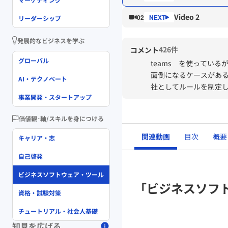
Video 2
02
リーダーシップ
発展的なビジネスを学ぶ
426件
コメント
グローバル
teams を使ってい
面倒になるケースがあ
AI・テクノベート
社としてルールを制定
事業開発・スタートアップ
価値観･軸/スキルを身につける
関連動画
目次
概要
キャリア・志
自己啓発
ビジネスソフトウェア・ツール
「ビジネスソフ
資格・試験対策
チュートリアル・社会人基礎
知見を広げる