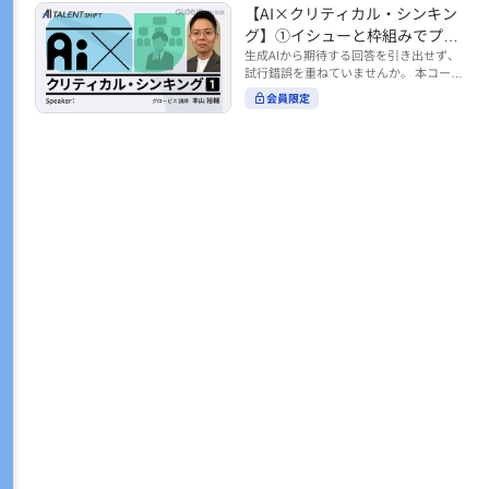
トの時間をやりくりするために、真っ先
【AI×クリティカル・シンキン
ル https://unlimited.globis.co.jp/ja/co
earch?tag=AI%E3%83%AF%E3%83%B
に削りがちなのが「睡眠」時間。 実は
urses/598f3254/ ※本コースは、AI時代
グ】①イシューと枠組みでプロ
C%E3%82%AF%E3%82%B7%E3%83%
今、日本社会は世界と比較して「最も眠
のビジネススキルを学ぶ「AIタレントシ
95%E3%83%88 ※本コースは、AIのマネ
ンプトを磨く
生成AIから期待する回答を引き出せず、
らない国」だということもわかってきて
フト」シリーズの一環として提供してい
ジメント活用を学ぶ「AIビジネスシフ
試行錯誤を重ねていませんか。 本コース
います。 慢性的な睡眠不足は、心身の健
ます。 https://unlimited.globis.co.jp/j
ト」シリーズの一環として提供していま
では、生成AI活用の質を高める鍵とし
康に悪影響なだけでなく、仕事のパフォ
会員限定
a/tags/AI%E3%82%BF%E3%83%AC%E
す。 ※本動画は、制作時点の情報に基づ
て、クリティカル・シンキングの視点か
ーマンスにも当然大きな影響を与え、社
3%83%B3%E3%83%88%E3%82%B7%E
き作成したものです（2026年2月制作）
らイシュー設定と枠組みを押さえる重要
会全体の経済損失につながります。 この
3%83%95%E3%83%88 ※本動画は、制
性を解説します。 目的に直結する問いの
コースでは、基本的な睡眠リテラシーを
作時点の情報に基づき作成したものです
立て方や、プロンプトに落とし込む際の
学んだ後の「問題解決編」として、「な
（2026年1月制作）
実践ポイントを具体例とともに学ぶこと
ぜ多くのビジネスパーソンは眠れないの
で、AIをより思考のパートナーとして活
か？」について解説していきます。 ▼本
用できるようになります。 生成AIを業務
コースで学べる主な内容 ・そもそも眠れ
で使い始めた方から、活用を一段深めた
ないことは何が問題なのか？ ・眠れなく
い方まで、再現性あるプロンプト設計を
なってしまう原因とは？ 睡眠不足の原因
身につけたい方におすすめの内容です。
は認知機能の問題にありました。 自身の
さらに学びを深めたい方は、こちらも合
睡眠不足に対し、正しく「気づき・理解
わせてご覧ください。 【AI×クリティカ
し・行動を変える」第一歩を踏み出しま
ル・シンキング】②AIの弱点との向き合
しょう。 ▼関連コース ・ビジネスパー
い方 https://unlimited.globis.co.jp/ja/c
ソンのための睡眠スキル ~リテラシー編
ourses/cdfe41e3/learn/steps/62198 ※
~ https://unlimited.globis.co.jp/ja/cour
本コースは、AI時代のビジネススキルを
ses/24575c03/learn/steps/53129 ・ビジ
学ぶ「AIタレントシフト」シリーズの一
ネスパーソンのための睡眠スキル ~問題
環として提供しています。 https://unli
解決編 後編 どうしたら眠れるのか？~ ht
mited.globis.co.jp/ja/tags/AI%E3%82%
tps://unlimited.globis.co.jp/ja/course
BF%E3%83%AC%E3%83%B3%E3%8
s/4ba981e9/learn/steps/62042 ※本動画
3%88%E3%82%B7%E3%83%95%E3%8
は、制作時点の情報に基づき作成したも
3%88 ※本動画は、制作時点の情報に基
のです（2025年12月制作）