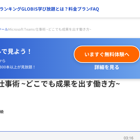
ランキング
GLOBIS学び放題とは？
料金プラン
FAQ
ツール
Microsoft Teams 仕事術 ~どこでも成果を出す働き方~
ルで見よう！
いますぐ無料体験へ
から
詳細を見る
800本以上が見放題！
eams 仕事術 ~どこでも成果を出す働き方~
級
03:16