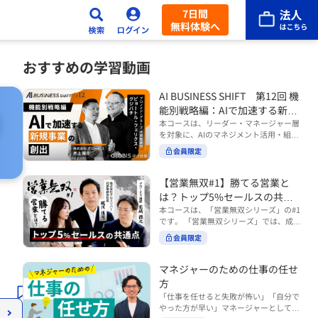
7日間
無料体験へ
おすすめの学習動画
AI BUSINESS SHIFT 第12回 機
能別戦略編：AIで加速する新規
事業の創出
本コースは、リーダー・マネージャー層
を対象に、AIのマネジメント活用・組織
活用を体系的に学ぶ 『AI BUSINESS SHI
会員限定
FTシリーズ（全12回）』の第12回で
す。 第12回「機能別戦略編：AIで加速す
る新規事業の創出」では、新規事業やス
【営業無双#1】勝てる営業と
タートアップを取り巻く環境がどのよう
は？トップ5%セールスの共通
に変化しているのかを俯瞰し、新たな価
点
本コースは、「営業無双シリーズ」の#1
値創造と非連続な成長を生み出すため
です。 「営業無双シリーズ」では、成約
に、AI時代における事業機会の捉え方
率アップに向けて、お客様に選ばれ続け
や、成功確率を高めるための考え方につ
会員限定
る無双の営業になるための実践的な考え
いて学びます。 ■こんな方におすすめ
方やテクニックを紹介していきます。
・新規事業開発やスタートアップ創出に
（#2以降は順次公開） 本コースでは、
マネジャーのための仕事の任せ
携わるリーダー・マネージャーの方 ・AI
「勝てる営業とは？トップ5%セールス
方
を活用して事業創出のスピードや成功確
の共通点」をテーマに BtoBでお客様に
率を高めたい方 ・AI時代における新規事
「仕事を任せると失敗が怖い」「自分で
選ばれる営業の役割 トップ5％のセール
業リーダーの役割やマインドセットを学
やった方が早い」マネージャーとしてメ
スに共通する行動や考え方 成果につなが
びたい方 ■AIシフトシリーズとは？ 『AI