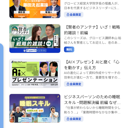
で起こりがちな事例をもとに、相手の思
締役）
グロービス経営大学院学長の堀義人が、
や効率化といった現場レベルのAI活用だ
考と行動を引き出す関わり方を学びま
日本を代表するビジネスリーダーに5つ
けでなく、いかにして経営や戦略に貢献
す。 また、代表的なコーチングのフレー
の質問（能力開発／挑戦／試練／仲間／
する存在へと進化していくのかについて
会員限定
ムワークである「GROWモデル」を取り
志）を投げかけ、その人生哲学を解き明
考えを深め、学んでいきます。 ■こんな
上げ、どのような問いかけによって相手
かします。第5回目のゲストは、サイバ
方におすすめ ・人事・総務・労務・経
の主体性を引き出していくのかを、わか
ーエージェント代表取締役の藤田晋氏。
【賢者のアンテナ】いざ！戦略
理・情シスなど、バックオフィス部門を
りやすく解説します。 メンバーとの対話
起業の理由、経営をどうやって学んだ
率いるリーダー・マネージャーの方 ・バ
的雑談！前編
を、成長を促す機会へと変えていく。そ
か、アメーバブログ・ABEMAの立ち上
ックオフィス業務へのAI活用やDX推進を
このシリーズは、グロービス講師本山 裕
の第一歩としておすすめのコースです。
げ、経営チームづくりについてなど聞い
担っている方 ・AI時代におけるバックオ
輔さんを賢者としてお迎えし、巷のあり
コース内で紹介している「傾聴力」を深
ていきます。（肩書きは2020年12月11
フィスの役割や戦略のあり方を考えたい
とあらゆるものを独自の視点で紐解き、
めたい方は、こちらも合わせてご覧くだ
日撮影当時のもの） 藤田 晋 サイバー
無料
方 ■AIシフトシリーズとは？ 『AI BUSI
さい。 ・傾聴力 ~リーダーのための聴く
皆様の学びの意欲を刺激するコンテンツ
エージェント 代表取締役 堀 義人 グ
NESS SHIFTシリーズ』は以下の3部構成
技術~（基礎編） https://unlimited.glob
です。 毎月第2・第4水曜日の朝7時に定
ロービス経営大学院 学長 グロービ
で設計された全12回のシリーズです。
is.co.jp/ja/courses/fe285262/learn/step
期配信されます。 取り上げて欲しいご質
【AI×プレゼン】AIと磨く「心
ス・キャピタル・パートナーズ 代表パ
（順次公開） https://unlimited.globis.c
s/59808 ・傾聴力 ~リーダーのための聴
問やテーマ、感想を随時受け付けていま
を動かす」伝え方
ートナー
o.jp/ja/tags/AI%E3%83%93%E3%82%B
く技術~（実践編） https://unlimited.gl
す。 グーグルフォーム（https://forms.g
AIの進化によって資料作成やリサーチの
8%E3%83%8D%E3%82%B9%E3%82%
obis.co.jp/ja/courses/01d24a39/learn/s
le/qqoBYuRUmUYz4scC6） または グ
効率化が進む一方で、重要性を増すのが
B7%E3%83%95%E3%83%88 ・基礎編
teps/59813 ※本動画は、制作時点の情
ロ放題編集部員のX（https://x.com/mai
「伝える力」です。本コースでは、AI時
（第1回〜3回）：リーダーやマネージャ
報に基づき作成したものです（2026年6
rakobayashi） まで、ぜひご要望をお
会員限定
代のプレゼンに求められるデリバリース
ーに求められる、AI時代の基礎的なリテ
月制作）
寄せください。 ※本動画は、制作時点の
キルについて解説します。 自分の伝え方
ラシーの強化を目的としたコース ・マネ
情報に基づき作成したものです（2026年
を客観的に評価し、改善できるAI活用法
ジメント編（第4回〜7回）：AI時代のリ
ビジネスパーソンのための睡眠
6月制作）
も紹介。大事な場面で「心を動かす」プ
ーダーシップや組織変革を中心に学ぶコ
スキル ~問題解決編 前編 なぜ眠
レゼンをしたい方におすすめです。関連
ース ・機能別戦略編（第8回〜12回）：
れないのか？~
「仕事が終わらないから睡眠時間を少し
コース「プレゼンテーションスキル」も
AI時代における機能別での戦略のあり方
削ろう…」「業務時間中なかなか集中で
併せてご覧ください。 ▼プレゼン動画分
を中心に学ぶコース より実践的なAIツー
きない…」「毎日朝起きるのがつら
析プロンプト（辛口） https://hodai.glo
ルの活用法について学びたい方は『AI W
会員限定
い…」。 あなたはこのような経験をした
bis.co.jp/learning_documents/6f976cd
ORK SHIFTシリーズ』をご視聴くださ
ことはありませんか？ 仕事やプライベー
a ▼関連動画：プレゼンテーションスキ
い。 https://unlimited.globis.co.jp/ja/s