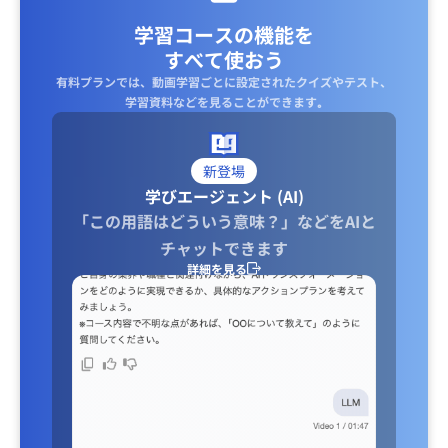
学習コースの機能を
すべて使おう
有料プランでは、動画学習ごとに設定されたクイズやテスト、
学習資料などを見ることができます｡
新登場
学びエージェント (AI)
「この用語はどういう意味？」などをAIと
チャットできます
詳細を見る