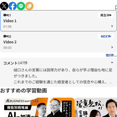
01
Video 1
01:06
02
Video 2
09:03
他5件...
147件
コメント
樋口さんの言葉には説得力があり、自らが学ぶ理由も地に足
がつきました。
これまでのご経験を通じた経営者としての信念や心構え、他
の人から協力を得るために心がけていることなど感銘を受け
おすすめの学習動画
ました。
[樋口さんの言葉で自分自身に響いたもの]
・上に立つ者の間違った意思決定が積み重なると取り返しの