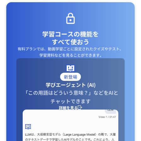
学習コースの機能を
すべて使おう
有料プランでは、動画学習ごとに設定されたクイズやテスト、
学習資料などを見ることができます｡
新登場
学びエージェント (AI)
「この用語はどういう意味？」などをAIと
チャットできます
詳細を見る