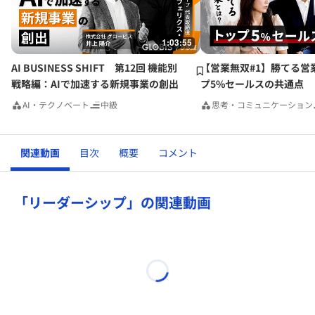
つかないことになる。
・日本企業は企業価値向上に力を振らないと競争に負け続け
る。
1:03:55
・答えがすぐに見つからなくても誰かが助けてくれたり、真
剣に考えると答えが出る。
AI BUSINESS SHIFT 第12回 機能別
【営業無双#1】勝てる営
・現場に行き現場で考えれば絶対に答えは出る。
戦略編：AIで加速する新規事業の創出
プ5%セールスの共通点
・いろいろな頭の中の構造の人がいるという事実を知ってい
AI・テクノベート
中級
思考・コミュニケーション
るかでフレキシビリティが変わる。
関連動画
目次
概要
コメント
「リーダーシップ」の関連動画