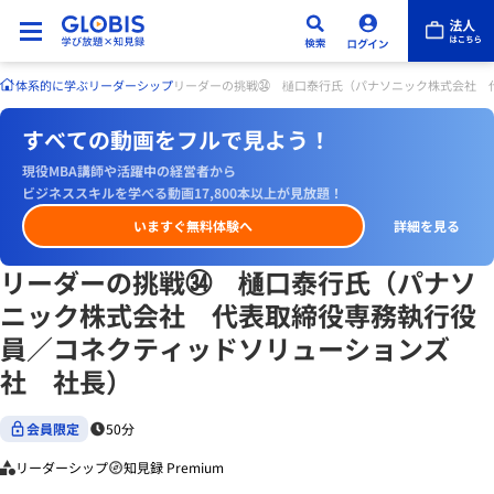
体系的に学ぶ
リーダーシップ
リーダーの挑戦㉞ 樋口泰行氏（パナソニック株式会社 
すべての動画をフルで見よう！
現役MBA講師や活躍中の経営者から
ビジネススキルを学べる動画17,800本以上が見放題！
いますぐ無料体験へ
詳細を見る
リーダーの挑戦㉞ 樋口泰行氏（パナソ
ニック株式会社 代表取締役専務執行役
員／コネクティッドソリューションズ
社 社長）
会員限定
50分
リーダーシップ
知見録 Premium