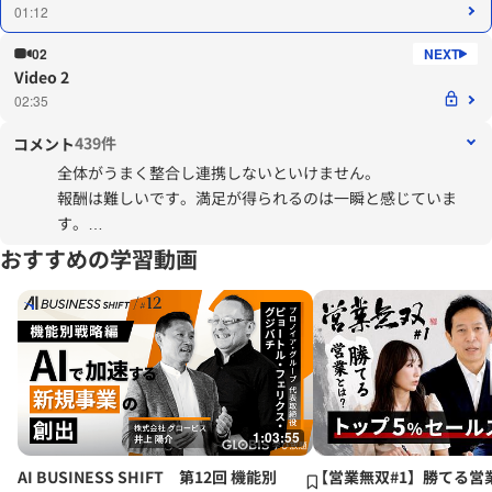
01:12
02
Video 2
02:35
439件
コメント
全体がうまく整合し連携しないといけません。
報酬は難しいです。満足が得られるのは一瞬と感じていま
す。
評価軸も結構ファジーにならざるを得ません。
おすすめの学習動画
そんな中で、組織をどう活性化させていくか、会社に求める
ものが個々違うので、それに合わせて対応を変える必要があ
ると思います。
エコひいきと感じる方がいないように注意しています。
1:03:55
AI BUSINESS SHIFT 第12回 機能別
【営業無双#1】勝てる営