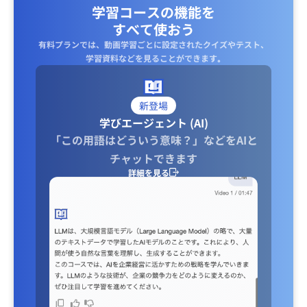
学習コースの機能を
すべて使おう
有料プランでは、動画学習ごとに設定されたクイズやテスト、
学習資料などを見ることができます｡
新登場
学びエージェント (AI)
「この用語はどういう意味？」などをAIと
チャットできます
詳細を見る