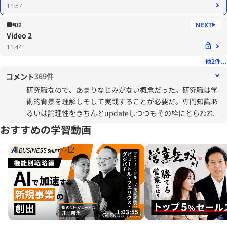
11:57
02
Video 2
11:44
他2件...
369件
コメント
研究職なので、あまりなじみがない概念だった。研究職は学
術的背景を理解しそして実践することが必要だ。専門知識あ
るいは論理性をきちんとupdateしつつもその枠にとらわれな
い広い活動が必要だと思う。アンラーニングだとかリスキリ
おすすめの学習動画
ングだとかというよりも自分は何ができるのか、何が足りな
いといった自分の中の経験を考えて行動する必要が大切だろ
う。
1:03:55