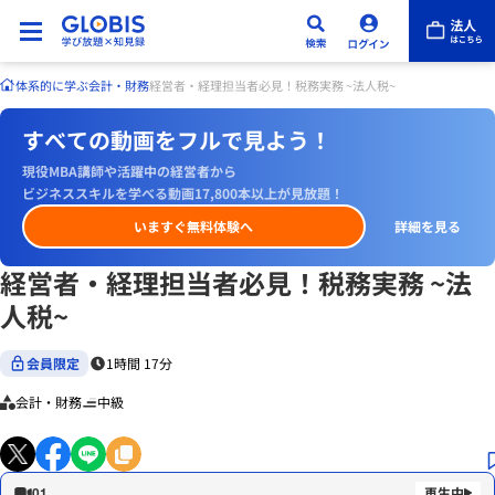
体系的に学ぶ
会計・財務
経営者・経理担当者必見！税務実務 ~法人税~
すべての動画をフルで見よう！
現役MBA講師や活躍中の経営者から
ビジネススキルを学べる動画17,800本以上が見放題！
いますぐ無料体験へ
詳細を見る
経営者・経理担当者必見！税務実務 ~法
人税~
会員限定
1時間 17分
会計・財務
中級
01