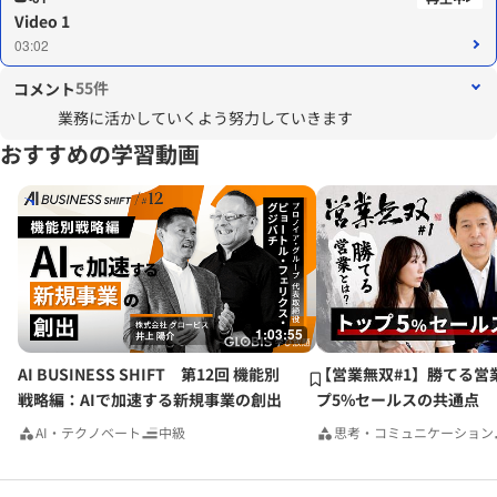
Video 1
03:02
55件
コメント
業務に活かしていくよう努力していきます
おすすめの学習動画
1:03:55
AI BUSINESS SHIFT 第12回 機能別
【営業無双#1】勝てる営
戦略編：AIで加速する新規事業の創出
プ5%セールスの共通点
AI・テクノベート
中級
思考・コミュニケーション