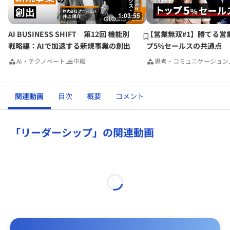
1:03:55
AI BUSINESS SHIFT 第12回 機能別
【営業無双#1】勝てる営
戦略編：AIで加速する新規事業の創出
プ5%セールスの共通点
AI・テクノベート
中級
思考・コミュニケーション
関連動画
目次
概要
コメント
「リーダーシップ」の関連動画