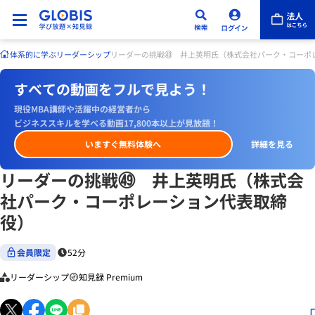
体系的に学ぶ
リーダーシップ
リーダーの挑戦㊾ 井上英明氏（株式会社パーク・コーポ
すべての動画をフルで見よう！
現役MBA講師や活躍中の経営者から
ビジネススキルを学べる動画17,800本以上が見放題！
いますぐ無料体験へ
詳細を見る
リーダーの挑戦㊾ 井上英明氏（株式会
社パーク・コーポレーション代表取締
役）
会員限定
52分
リーダーシップ
知見録 Premium