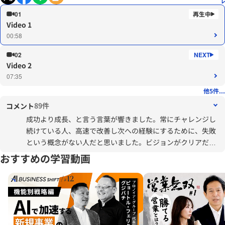
01
Video 1
00:58
02
Video 2
07:35
他5件...
89件
コメント
成功より成長、と言う言葉が響きました。常にチャレンジし
続けている人、高速で改善し次への経験にするために、失敗
という概念がない人だと思いました。ビジョンがクリアだか
らだと思うので、自分のビジョンを今一度見直したいと思い
おすすめの学習動画
ます。