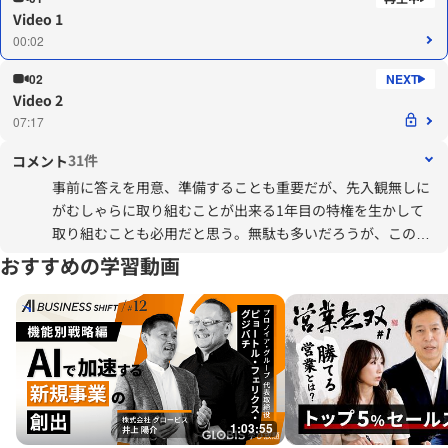
Video 1
00:02
02
Video 2
07:17
31件
コメント
事前に答えを用意、準備することも重要だが、先入観無しに
がむしゃらに取り組むことが出来る1年目の特権を生かして
取り組むことも必用だと思う。無駄も多いだろうが、この経
験が後の幅の広さを生み出すことにも繋がると感じる。子育
おすすめの学習動画
ても同様に、全てお膳立てされた道を歩むことが、本当に本
人の為になるのかという観点で考えることも必用だと考え
る。
1:03:55