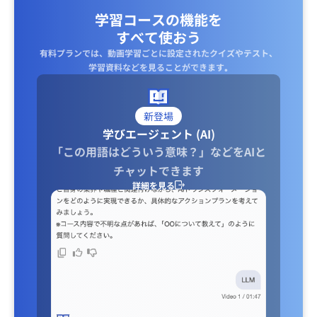
学習コースの機能を
すべて使おう
有料プランでは、動画学習ごとに設定されたクイズやテスト、
学習資料などを見ることができます｡
新登場
学びエージェント (AI)
「この用語はどういう意味？」などをAIと
チャットできます
詳細を見る