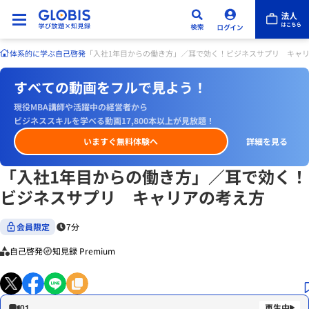
体系的に学ぶ
自己啓発
「入社1年目からの働き方」／耳で効く！ビジネスサプリ キャ
すべての動画をフルで見よう！
現役MBA講師や活躍中の経営者から
ビジネススキルを学べる動画17,800本以上が見放題！
いますぐ無料体験へ
詳細を見る
「入社1年目からの働き方」／耳で効く！
ビジネスサプリ キャリアの考え方
会員限定
7分
自己啓発
知見録 Premium
01