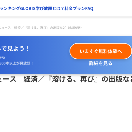
ランキング
GLOBIS学び放題とは？
料金プラン
FAQ
ニュース 経済／『溶ける、再び』の出版など（6/8放送）
ルで見よう！
いますぐ無料体験へ
から
詳細を見る
800本以上が見放題！
ュース 経済／『溶ける、再び』の出版な