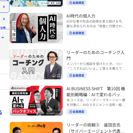
ンバーやチームの力を引き出しながら成
る実践的なポイント などを解説します。
会員限定
BUSINESS SHIFTシリーズ』は以下の3
果を上げるには、どのように仕事を任せ
◾️こんな方におすすめ 提案しても顧客に
部構成で設計された全12回のシリーズで
ていけば良いのでしょうか？ 変化の激し
響かず、「いい話だった」で終わる商談
す。（順次公開） https://unlimited.glo
い時代において、マネージャーとして成
AI時代の個人力
が多い方 顧客の本当の課題や決裁者の判
bis.co.jp/ja/tags/AI%E3%83%93%E3%8
果を上げ続けるためには、メンバーの個
AIが仕事や社会の前提を変え続ける今、
断基準をつかみきれず、案件が前に進ま
2%B8%E3%83%8D%E3%82%B9%E3%
性や特性を理解し、それに合わせた効果
最も求められるのは「他者に代替されな
ない方 再現性のある営業テクニックを身
5件...
82%B7%E3%83%95%E3%83%88 ・基
的な任せ方を身につけることが重要で
い個としての力」“個人力”です。 本コー
につけたい方 ※本動画は、制作時点の情
礎編（第1回〜3回）：リーダーやマネー
会員限定
す。このコースでは、ソーシャルスタイ
スでは、澤円氏の著書『個人力』をもと
報に基づき作成したものです（2026年7
ジャーに求められる、AI時代の基礎的な
ル理論を活用してメンバーごとに最適な
に、AI時代をしなやかに生き抜くための
月制作）
リテラシーの強化を目的としたコース ・
アプローチを学びます。「任せる力」を
す
「前向きな自己中戦略」を学びます。 テ
マネジメント編（第4回〜7回）：AI時代
高めることで、チーム全体の成長を促進
ーマは、「Being（ありたい自分）」を
リーダーのためのコーチング入
のリーダーシップや組織変革を中心に学
し、自身のリーダーシップを発揮できる
中心に据え、自ら考え（Think）、変化
ぶコース ・機能別戦略編（第8回〜12
ようになっていきます。 ※本動画は、制
門
し（Transform）、協働する（Collabor
回）：AI時代における機能別での戦略の
作時点の情報に基づき作成したものです
メンバーから相談を受けたとき、つい
ate）ことで、自分らしい価値を発揮し
あり方を中心に学ぶコース より実践的な
（2024年12月制作）
「こうすればいいよ」と答えを教えてし
ていくこと。 リスキリングやAI活用が叫
AIツールの活用法について学びたい方は
まう。 あるいは、「自分で考えてほし
ばれる今こそ、スキルより先に“自分の
会員限定
『AI WORK SHIFTシリーズ』をご視聴く
い」と思うあまり、すべて任せきりにし
軸”を問うことが重要です。 あなたは何
ださい。 https://unlimited.globis.co.j
てしまう。 メンバーの成長機会を確保し
を大切にし、どんな未来を描きたいの
p/ja/search?tag=AI%E3%83%AF%E3%8
つつ、自律的に仕事を進めてもらうため
AI BUSINESS SHIFT 第10回 機
か？ このコースは、あなたが“ありたい
3%BC%E3%82%AF%E3%82%B7%E3%
にはどうすればよいのか。 こうした悩み
自分”として生き、キャリアをデザイン
能別戦略編：AIで変わるバック
83%95%E3%83%88 ※本コースは、AIの
に直面するリーダー・マネージャーの方
していくための思考と行動のガイドにな
マネジメント活用を学ぶ「AIビジネスシ
オフィス
本コースは、リーダー・マネージャー層
は多いのではないでしょうか。 変化が激
ります。 ※本動画は、制作時点の情報に
フト」シリーズの一環として提供してい
を対象に、AIのマネジメント活用・組織
しく、正解のない現代においては、指示
基づき作成したものです（2025年11月
ます。 ※本動画は、制作時点の情報に基
活用を体系的に学ぶ 『AI BUSINESS SHI
る
や助言にとどまらず、メンバーの思考を
会員限定
制作）
づき作成したものです（2026年03月制
FTシリーズ（全12回）』の第10回で
引き出し、自律的な行動を促す「コーチ
作）
す。 第10回「機能別戦略編：AIで変わる
ングスキル」の重要性が高まっていま
バックオフィス」では、人事・総務・労
リーダーの挑戦⑤ 藤田晋氏
す。 本コースでは、基礎的なコーチング
務・経理・情報システムなどのバックオ
の考え方を押さえたうえで、実際の職場
（サイバーエージェント代表取
フィス領域において、定型業務の自動化