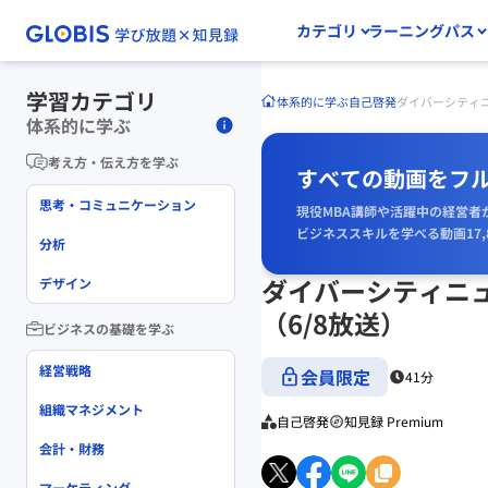
カテゴリ
ラーニングパス
学習カテゴリ
体系的に学ぶ
自己啓発
ダイバーシティ
体系的に学ぶ
考え方・伝え方を学ぶ
すべての動画をフ
思考・コミュニケーション
現役MBA講師や活躍中の経営者
ビジネススキルを学べる動画17,
分析
ダイバーシティニ
デザイン
（6/8放送）
ビジネスの基礎を学ぶ
経営戦略
会員限定
41分
組織マネジメント
自己啓発
知見録 Premium
会計・財務
マーケティング