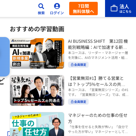
7日間
無料体験へ
おすすめの学習動画
AI BUSINESS SHIFT 第12回 機
能別戦略編：AIで加速する新規
事業の創出
本コースは、リーダー・マネージャー層
を対象に、AIのマネジメント活用・組織
活用を体系的に学ぶ 『AI BUSINESS SHI
会員限定
FTシリーズ（全12回）』の第12回で
す。 第12回「機能別戦略編：AIで加速す
る新規事業の創出」では、新規事業やス
【営業無双#1】勝てる営業と
ど
タートアップを取り巻く環境がどのよう
は？トップ5%セールスの共通
に変化しているのかを俯瞰し、新たな価
点
本コースは、「営業無双シリーズ」の#1
値創造と非連続な成長を生み出すため
です。 「営業無双シリーズ」では、成約
に、AI時代における事業機会の捉え方
率アップに向けて、お客様に選ばれ続け
や、成功確率を高めるための考え方につ
会員限定
る無双の営業になるための実践的な考え
いて学びます。 ■こんな方におすすめ
方やテクニックを紹介していきます。
・新規事業開発やスタートアップ創出に
（#2以降は順次公開） 本コースでは、
マネジャーのための仕事の任せ
携わるリーダー・マネージャーの方 ・AI
「勝てる営業とは？トップ5%セールス
方
を活用して事業創出のスピードや成功確
の共通点」をテーマに BtoBでお客様に
率を高めたい方 ・AI時代における新規事
「仕事を任せると失敗が怖い」「自分で
選ばれる営業の役割 トップ5％のセール
業リーダーの役割やマインドセットを学
やった方が早い」マネージャーとしてメ
スに共通する行動や考え方 成果につなが
びたい方 ■AIシフトシリーズとは？ 『AI