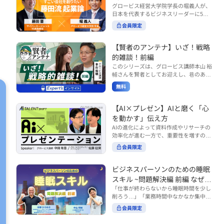
で起こりがちな事例をもとに、相手の思
締役）
グロービス経営大学院学長の堀義人が、
や効率化といった現場レベルのAI活用だ
考と行動を引き出す関わり方を学びま
日本を代表するビジネスリーダーに5つ
けでなく、いかにして経営や戦略に貢献
す。 また、代表的なコーチングのフレー
の質問（能力開発／挑戦／試練／仲間／
する存在へと進化していくのかについて
会員限定
ムワークである「GROWモデル」を取り
志）を投げかけ、その人生哲学を解き明
考えを深め、学んでいきます。 ■こんな
上げ、どのような問いかけによって相手
かします。第5回目のゲストは、サイバ
方におすすめ ・人事・総務・労務・経
の主体性を引き出していくのかを、わか
ーエージェント代表取締役の藤田晋氏。
【賢者のアンテナ】いざ！戦略
理・情シスなど、バックオフィス部門を
りやすく解説します。 メンバーとの対話
起業の理由、経営をどうやって学んだ
率いるリーダー・マネージャーの方 ・バ
的雑談！前編
を、成長を促す機会へと変えていく。そ
か、アメーバブログ・ABEMAの立ち上
ックオフィス業務へのAI活用やDX推進を
このシリーズは、グロービス講師本山 裕
の第一歩としておすすめのコースです。
げ、経営チームづくりについてなど聞い
担っている方 ・AI時代におけるバックオ
輔さんを賢者としてお迎えし、巷のあり
コース内で紹介している「傾聴力」を深
ていきます。（肩書きは2020年12月11
フィスの役割や戦略のあり方を考えたい
とあらゆるものを独自の視点で紐解き、
めたい方は、こちらも合わせてご覧くだ
日撮影当時のもの） 藤田 晋 サイバー
無料
方 ■AIシフトシリーズとは？ 『AI BUSI
さい。 ・傾聴力 ~リーダーのための聴く
皆様の学びの意欲を刺激するコンテンツ
エージェント 代表取締役 堀 義人 グ
NESS SHIFTシリーズ』は以下の3部構成
技術~（基礎編） https://unlimited.glob
です。 毎月第2・第4水曜日の朝7時に定
ロービス経営大学院 学長 グロービ
で設計された全12回のシリーズです。
is.co.jp/ja/courses/fe285262/learn/step
期配信されます。 取り上げて欲しいご質
【AI×プレゼン】AIと磨く「心
ス・キャピタル・パートナーズ 代表パ
（順次公開） https://unlimited.globis.c
s/59808 ・傾聴力 ~リーダーのための聴
問やテーマ、感想を随時受け付けていま
を動かす」伝え方
ートナー
o.jp/ja/tags/AI%E3%83%93%E3%82%B
く技術~（実践編） https://unlimited.gl
す。 グーグルフォーム（https://forms.g
AIの進化によって資料作成やリサーチの
8%E3%83%8D%E3%82%B9%E3%82%
obis.co.jp/ja/courses/01d24a39/learn/s
le/qqoBYuRUmUYz4scC6） または グ
効率化が進む一方で、重要性を増すのが
B7%E3%83%95%E3%83%88 ・基礎編
teps/59813 ※本動画は、制作時点の情
ロ放題編集部員のX（https://x.com/mai
「伝える力」です。本コースでは、AI時
（第1回〜3回）：リーダーやマネージャ
報に基づき作成したものです（2026年6
rakobayashi） まで、ぜひご要望をお
会員限定
代のプレゼンに求められるデリバリース
ーに求められる、AI時代の基礎的なリテ
月制作）
寄せください。 ※本動画は、制作時点の
キルについて解説します。 自分の伝え方
ラシーの強化を目的としたコース ・マネ
情報に基づき作成したものです（2026年
を客観的に評価し、改善できるAI活用法
ジメント編（第4回〜7回）：AI時代のリ
ビジネスパーソンのための睡眠
6月制作）
も紹介。大事な場面で「心を動かす」プ
ーダーシップや組織変革を中心に学ぶコ
スキル ~問題解決編 前編 なぜ眠
レゼンをしたい方におすすめです。関連
ース ・機能別戦略編（第8回〜12回）：
れないのか？~
「仕事が終わらないから睡眠時間を少し
コース「プレゼンテーションスキル」も
AI時代における機能別での戦略のあり方
削ろう…」「業務時間中なかなか集中で
併せてご覧ください。 ▼プレゼン動画分
を中心に学ぶコース より実践的なAIツー
きない…」「毎日朝起きるのがつら
析プロンプト（辛口） https://hodai.glo
ルの活用法について学びたい方は『AI W
会員限定
い…」。 あなたはこのような経験をした
bis.co.jp/learning_documents/6f976cd
ORK SHIFTシリーズ』をご視聴くださ
ことはありませんか？ 仕事やプライベー
a ▼関連動画：プレゼンテーションスキ
い。 https://unlimited.globis.co.jp/ja/s