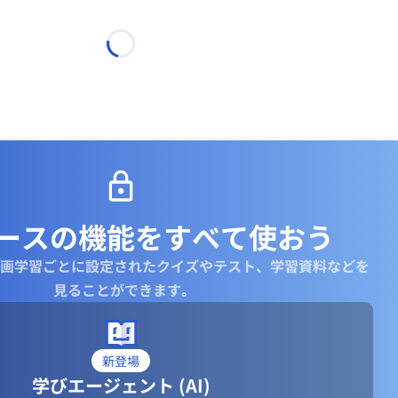
ースの機能を
すべて使おう
画学習ごとに設定されたクイズやテスト、学習資料などを
見ることができます｡
新登場
学びエージェント (AI)