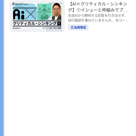
トの時間をやりくりするために、真っ先
【AI×クリティカル・シンキン
ル https://unlimited.globis.co.jp/ja/co
earch?tag=AI%E3%83%AF%E3%83%B
に削りがちなのが「睡眠」時間。 実は
urses/598f3254/ ※本コースは、AI時代
グ】①イシューと枠組みでプロ
C%E3%82%AF%E3%82%B7%E3%83%
今、日本社会は世界と比較して「最も眠
のビジネススキルを学ぶ「AIタレントシ
95%E3%83%88 ※本コースは、AIのマネ
ンプトを磨く
生成AIから期待する回答を引き出せず、
らない国」だということもわかってきて
フト」シリーズの一環として提供してい
ジメント活用を学ぶ「AIビジネスシフ
試行錯誤を重ねていませんか。 本コース
います。 慢性的な睡眠不足は、心身の健
ます。 https://unlimited.globis.co.jp/j
ト」シリーズの一環として提供していま
では、生成AI活用の質を高める鍵とし
康に悪影響なだけでなく、仕事のパフォ
会員限定
a/tags/AI%E3%82%BF%E3%83%AC%E
す。 ※本動画は、制作時点の情報に基づ
て、クリティカル・シンキングの視点か
ーマンスにも当然大きな影響を与え、社
3%83%B3%E3%83%88%E3%82%B7%E
き作成したものです（2026年2月制作）
らイシュー設定と枠組みを押さえる重要
会全体の経済損失につながります。 この
3%83%95%E3%83%88 ※本動画は、制
性を解説します。 目的に直結する問いの
コースでは、基本的な睡眠リテラシーを
作時点の情報に基づき作成したものです
立て方や、プロンプトに落とし込む際の
学んだ後の「問題解決編」として、「な
（2026年1月制作）
実践ポイントを具体例とともに学ぶこと
ぜ多くのビジネスパーソンは眠れないの
で、AIをより思考のパートナーとして活
か？」について解説していきます。 ▼本
用できるようになります。 生成AIを業務
コースで学べる主な内容 ・そもそも眠れ
で使い始めた方から、活用を一段深めた
ないことは何が問題なのか？ ・眠れなく
い方まで、再現性あるプロンプト設計を
なってしまう原因とは？ 睡眠不足の原因
身につけたい方におすすめの内容です。
は認知機能の問題にありました。 自身の
さらに学びを深めたい方は、こちらも合
睡眠不足に対し、正しく「気づき・理解
わせてご覧ください。 【AI×クリティカ
し・行動を変える」第一歩を踏み出しま
ル・シンキング】②AIの弱点との向き合
しょう。 ▼関連コース ・ビジネスパー
い方 https://unlimited.globis.co.jp/ja/c
ソンのための睡眠スキル ~リテラシー編
ourses/cdfe41e3/learn/steps/62198 ※
~ https://unlimited.globis.co.jp/ja/cour
本コースは、AI時代のビジネススキルを
ses/24575c03/learn/steps/53129 ・ビジ
学ぶ「AIタレントシフト」シリーズの一
ネスパーソンのための睡眠スキル ~問題
環として提供しています。 https://unli
解決編 後編 どうしたら眠れるのか？~ ht
mited.globis.co.jp/ja/tags/AI%E3%82%
tps://unlimited.globis.co.jp/ja/course
BF%E3%83%AC%E3%83%B3%E3%8
s/4ba981e9/learn/steps/62042 ※本動画
3%88%E3%82%B7%E3%83%95%E3%8
は、制作時点の情報に基づき作成したも
3%88 ※本動画は、制作時点の情報に基
のです（2025年12月制作）