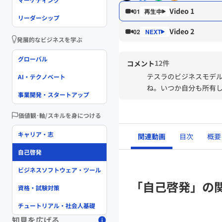
Video 1
01
リーダーシップ
Video 2
02
発展的なビジネスを学ぶ
グローバル
12件
コメント
テスラのビジネスモデ
AI・テクノベート
ね。いつか自分も所有
事業開発・スタートアップ
価値観･軸/スキルを身につける
キャリア・志
関連動画
目次
概要
自己啓発
ビジネスソフトウェア・ツール
「自己啓発」の
資格・試験対策
チュートリアル・社会人基礎
知見を広げる