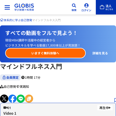
体系的に学ぶ
自己啓発
マインドフルネス入門
すべての動画をフルで見よう！
現役MBA講師や活躍中の経営者から
ビジネススキルを学べる動画17,800本以上が見放題！
いますぐ無料体験へ
詳細を見る
マインドフルネス入門
会員限定
1時間 17分
自己啓発
実践知
01
Video 1