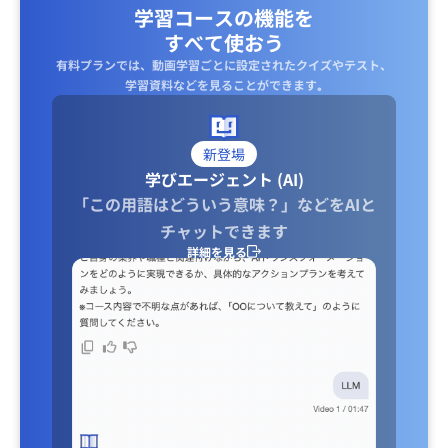
学習コースの機能を
すべて使おう
有料プランでは、動画学習ごとに設定されたクイズやテスト、
学習資料などを見ることができます｡
新登場
学びエージェント (AI)
「この用語はどういう意味？」などをAIと
チャットできます
詳細を見る