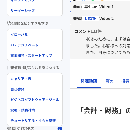
Video 1
01
リーダーシップ
Video 2
02
発展的なビジネスを学ぶ
121件
コメント
グローバル
老後のために、まずは
AI・テクノベート
ました。お客様への対
また、自身についても
事業開発・スタートアップ
価値観･軸/スキルを身につける
キャリア・志
関連動画
目次
概要
自己啓発
ビジネスソフトウェア・ツール
「会計・財務」
資格・試験対策
チュートリアル・社会人基礎
知見を広げる