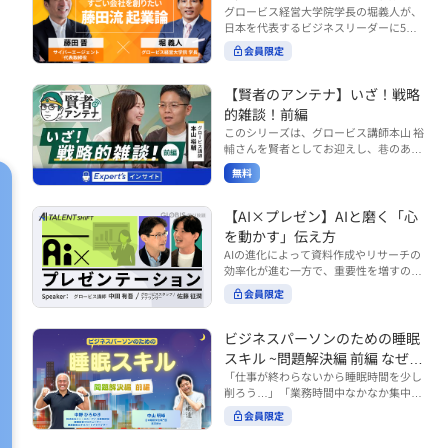
で起こりがちな事例をもとに、相手の思
締役）
グロービス経営大学院学長の堀義人が、
や効率化といった現場レベルのAI活用だ
考と行動を引き出す関わり方を学びま
日本を代表するビジネスリーダーに5つ
けでなく、いかにして経営や戦略に貢献
す。 また、代表的なコーチングのフレー
の質問（能力開発／挑戦／試練／仲間／
する存在へと進化していくのかについて
会員限定
ムワークである「GROWモデル」を取り
志）を投げかけ、その人生哲学を解き明
考えを深め、学んでいきます。 ■こんな
上げ、どのような問いかけによって相手
かします。第5回目のゲストは、サイバ
方におすすめ ・人事・総務・労務・経
の主体性を引き出していくのかを、わか
ーエージェント代表取締役の藤田晋氏。
【賢者のアンテナ】いざ！戦略
理・情シスなど、バックオフィス部門を
りやすく解説します。 メンバーとの対話
起業の理由、経営をどうやって学んだ
率いるリーダー・マネージャーの方 ・バ
的雑談！前編
を、成長を促す機会へと変えていく。そ
か、アメーバブログ・ABEMAの立ち上
ックオフィス業務へのAI活用やDX推進を
このシリーズは、グロービス講師本山 裕
の第一歩としておすすめのコースです。
げ、経営チームづくりについてなど聞い
担っている方 ・AI時代におけるバックオ
輔さんを賢者としてお迎えし、巷のあり
コース内で紹介している「傾聴力」を深
ていきます。（肩書きは2020年12月11
フィスの役割や戦略のあり方を考えたい
とあらゆるものを独自の視点で紐解き、
めたい方は、こちらも合わせてご覧くだ
日撮影当時のもの） 藤田 晋 サイバー
無料
方 ■AIシフトシリーズとは？ 『AI BUSI
さい。 ・傾聴力 ~リーダーのための聴く
皆様の学びの意欲を刺激するコンテンツ
エージェント 代表取締役 堀 義人 グ
NESS SHIFTシリーズ』は以下の3部構成
技術~（基礎編） https://unlimited.glob
です。 毎月第2・第4水曜日の朝7時に定
ロービス経営大学院 学長 グロービ
で設計された全12回のシリーズです。
is.co.jp/ja/courses/fe285262/learn/step
期配信されます。 取り上げて欲しいご質
【AI×プレゼン】AIと磨く「心
ス・キャピタル・パートナーズ 代表パ
（順次公開） https://unlimited.globis.c
s/59808 ・傾聴力 ~リーダーのための聴
問やテーマ、感想を随時受け付けていま
を動かす」伝え方
ートナー
o.jp/ja/tags/AI%E3%83%93%E3%82%B
く技術~（実践編） https://unlimited.gl
す。 グーグルフォーム（https://forms.g
AIの進化によって資料作成やリサーチの
8%E3%83%8D%E3%82%B9%E3%82%
obis.co.jp/ja/courses/01d24a39/learn/s
le/qqoBYuRUmUYz4scC6） または グ
効率化が進む一方で、重要性を増すのが
B7%E3%83%95%E3%83%88 ・基礎編
teps/59813 ※本動画は、制作時点の情
ロ放題編集部員のX（https://x.com/mai
「伝える力」です。本コースでは、AI時
（第1回〜3回）：リーダーやマネージャ
報に基づき作成したものです（2026年6
rakobayashi） まで、ぜひご要望をお
会員限定
代のプレゼンに求められるデリバリース
ーに求められる、AI時代の基礎的なリテ
月制作）
寄せください。 ※本動画は、制作時点の
キルについて解説します。 自分の伝え方
ラシーの強化を目的としたコース ・マネ
情報に基づき作成したものです（2026年
を客観的に評価し、改善できるAI活用法
ジメント編（第4回〜7回）：AI時代のリ
ビジネスパーソンのための睡眠
6月制作）
も紹介。大事な場面で「心を動かす」プ
ーダーシップや組織変革を中心に学ぶコ
スキル ~問題解決編 前編 なぜ眠
レゼンをしたい方におすすめです。関連
ース ・機能別戦略編（第8回〜12回）：
れないのか？~
「仕事が終わらないから睡眠時間を少し
コース「プレゼンテーションスキル」も
AI時代における機能別での戦略のあり方
削ろう…」「業務時間中なかなか集中で
併せてご覧ください。 ▼プレゼン動画分
を中心に学ぶコース より実践的なAIツー
きない…」「毎日朝起きるのがつら
析プロンプト（辛口） https://hodai.glo
ルの活用法について学びたい方は『AI W
会員限定
い…」。 あなたはこのような経験をした
bis.co.jp/learning_documents/6f976cd
ORK SHIFTシリーズ』をご視聴くださ
ことはありませんか？ 仕事やプライベー
a ▼関連動画：プレゼンテーションスキ
い。 https://unlimited.globis.co.jp/ja/s