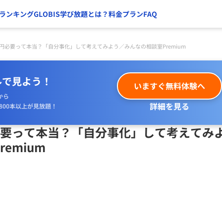
ランキング
GLOBIS学び放題とは？
料金プラン
FAQ
0万円必要って本当？「自分事化」して考えてみよう／みんなの相談室Premium
ルで見よう！
いますぐ無料体験へ
から
詳細を見る
800本以上が見放題！
円必要って本当？「自分事化」して考えてみ
emium