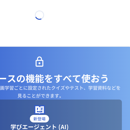
ースの機能を
すべて使おう
画学習ごとに設定されたクイズやテスト、学習資料などを
見ることができます｡
新登場
学びエージェント (AI)