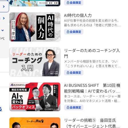
ンバーやチームの力を引き出しながら成
る実践的なポイント などを解説します。
会員限定
BUSINESS SHIFTシリーズ』は以下の3
果を上げるには、どのように仕事を任せ
◾️こんな方におすすめ 提案しても顧客に
部構成で設計された全12回のシリーズで
ていけば良いのでしょうか？ 変化の激し
響かず、「いい話だった」で終わる商談
す。（順次公開） https://unlimited.glo
い時代において、マネージャーとして成
AI時代の個人力
が多い方 顧客の本当の課題や決裁者の判
bis.co.jp/ja/tags/AI%E3%83%93%E3%8
果を上げ続けるためには、メンバーの個
AIが仕事や社会の前提を変え続ける今、
断基準をつかみきれず、案件が前に進ま
2%B8%E3%83%8D%E3%82%B9%E3%
性や特性を理解し、それに合わせた効果
最も求められるのは「他者に代替されな
ない方 再現性のある営業テクニックを身
82%B7%E3%83%95%E3%83%88 ・基
的な任せ方を身につけることが重要で
い個としての力」“個人力”です。 本コー
につけたい方 ※本動画は、制作時点の情
礎編（第1回〜3回）：リーダーやマネー
会員限定
す。このコースでは、ソーシャルスタイ
スでは、澤円氏の著書『個人力』をもと
報に基づき作成したものです（2026年7
ジャーに求められる、AI時代の基礎的な
ル理論を活用してメンバーごとに最適な
学べ
に、AI時代をしなやかに生き抜くための
月制作）
リテラシーの強化を目的としたコース ・
アプローチを学びます。「任せる力」を
「前向きな自己中戦略」を学びます。 テ
マネジメント編（第4回〜7回）：AI時代
高めることで、チーム全体の成長を促進
ーマは、「Being（ありたい自分）」を
リーダーのためのコーチング入
のリーダーシップや組織変革を中心に学
し、自身のリーダーシップを発揮できる
中心に据え、自ら考え（Think）、変化
ぶコース ・機能別戦略編（第8回〜12
ようになっていきます。 ※本動画は、制
門
し（Transform）、協働する（Collabor
回）：AI時代における機能別での戦略の
作時点の情報に基づき作成したものです
メンバーから相談を受けたとき、つい
ate）ことで、自分らしい価値を発揮し
あり方を中心に学ぶコース より実践的な
（2024年12月制作）
「こうすればいいよ」と答えを教えてし
ていくこと。 リスキリングやAI活用が叫
AIツールの活用法について学びたい方は
まう。 あるいは、「自分で考えてほし
ばれる今こそ、スキルより先に“自分の
会員限定
『AI WORK SHIFTシリーズ』をご視聴く
い」と思うあまり、すべて任せきりにし
軸”を問うことが重要です。 あなたは何
ださい。 https://unlimited.globis.co.j
てしまう。 メンバーの成長機会を確保し
を大切にし、どんな未来を描きたいの
p/ja/search?tag=AI%E3%83%AF%E3%8
つつ、自律的に仕事を進めてもらうため
AI BUSINESS SHIFT 第10回 機
か？ このコースは、あなたが“ありたい
3%BC%E3%82%AF%E3%82%B7%E3%
にはどうすればよいのか。 こうした悩み
自分”として生き、キャリアをデザイン
能別戦略編：AIで変わるバック
83%95%E3%83%88 ※本コースは、AIの
に直面するリーダー・マネージャーの方
していくための思考と行動のガイドにな
マネジメント活用を学ぶ「AIビジネスシ
オフィス
本コースは、リーダー・マネージャー層
は多いのではないでしょうか。 変化が激
ります。 ※本動画は、制作時点の情報に
フト」シリーズの一環として提供してい
を対象に、AIのマネジメント活用・組織
しく、正解のない現代においては、指示
基づき作成したものです（2025年11月
ます。 ※本動画は、制作時点の情報に基
活用を体系的に学ぶ 『AI BUSINESS SHI
や助言にとどまらず、メンバーの思考を
る
会員限定
制作）
づき作成したものです（2026年03月制
FTシリーズ（全12回）』の第10回で
引き出し、自律的な行動を促す「コーチ
作）
す。 第10回「機能別戦略編：AIで変わる
ングスキル」の重要性が高まっていま
バックオフィス」では、人事・総務・労
リーダーの挑戦⑤ 藤田晋氏
す。 本コースでは、基礎的なコーチング
務・経理・情報システムなどのバックオ
の考え方を押さえたうえで、実際の職場
（サイバーエージェント代表取
フィス領域において、定型業務の自動化