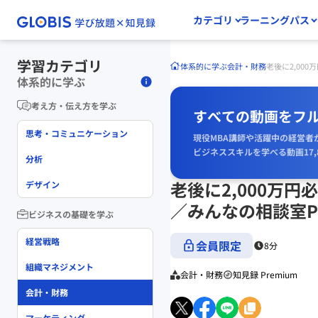
カテゴリ
ラーニングパス
学習カテゴリ
体系的に学ぶ
会計・財務
老後に2,00
体系的に学ぶ
考え方・伝え方を学ぶ
すべての動画をフ
思考・コミュニケーション
現役MBA講師や活躍中の経営者
ビジネススキルを学べる動画17,
分析
老後に2,000万
デザイン
／みんなの相談室Pr
ビジネスの基礎を学ぶ
経営戦略
会員限定
8分
組織マネジメント
会計・財務
知見録 Premium
会計・財務
マーケティング