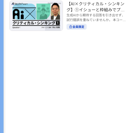
トの時間をやりくりするために、真っ先
【AI×クリティカル・シンキン
ル https://unlimited.globis.co.jp/ja/co
earch?tag=AI%E3%83%AF%E3%83%B
に削りがちなのが「睡眠」時間。 実は
urses/598f3254/ ※本コースは、AI時代
グ】①イシューと枠組みでプロ
C%E3%82%AF%E3%82%B7%E3%83%
今、日本社会は世界と比較して「最も眠
のビジネススキルを学ぶ「AIタレントシ
95%E3%83%88 ※本コースは、AIのマネ
ンプトを磨く
生成AIから期待する回答を引き出せず、
らない国」だということもわかってきて
フト」シリーズの一環として提供してい
ジメント活用を学ぶ「AIビジネスシフ
試行錯誤を重ねていませんか。 本コース
います。 慢性的な睡眠不足は、心身の健
ます。 https://unlimited.globis.co.jp/j
ト」シリーズの一環として提供していま
では、生成AI活用の質を高める鍵とし
康に悪影響なだけでなく、仕事のパフォ
会員限定
a/tags/AI%E3%82%BF%E3%83%AC%E
す。 ※本動画は、制作時点の情報に基づ
て、クリティカル・シンキングの視点か
ーマンスにも当然大きな影響を与え、社
3%83%B3%E3%83%88%E3%82%B7%E
き作成したものです（2026年2月制作）
らイシュー設定と枠組みを押さえる重要
会全体の経済損失につながります。 この
3%83%95%E3%83%88 ※本動画は、制
性を解説します。 目的に直結する問いの
コースでは、基本的な睡眠リテラシーを
作時点の情報に基づき作成したものです
立て方や、プロンプトに落とし込む際の
学んだ後の「問題解決編」として、「な
（2026年1月制作）
実践ポイントを具体例とともに学ぶこと
ぜ多くのビジネスパーソンは眠れないの
で、AIをより思考のパートナーとして活
か？」について解説していきます。 ▼本
用できるようになります。 生成AIを業務
コースで学べる主な内容 ・そもそも眠れ
で使い始めた方から、活用を一段深めた
ないことは何が問題なのか？ ・眠れなく
い方まで、再現性あるプロンプト設計を
なってしまう原因とは？ 睡眠不足の原因
身につけたい方におすすめの内容です。
は認知機能の問題にありました。 自身の
さらに学びを深めたい方は、こちらも合
睡眠不足に対し、正しく「気づき・理解
わせてご覧ください。 【AI×クリティカ
し・行動を変える」第一歩を踏み出しま
ル・シンキング】②AIの弱点との向き合
しょう。 ▼関連コース ・ビジネスパー
い方 https://unlimited.globis.co.jp/ja/c
ソンのための睡眠スキル ~リテラシー編
ourses/cdfe41e3/learn/steps/62198 ※
~ https://unlimited.globis.co.jp/ja/cour
本コースは、AI時代のビジネススキルを
ses/24575c03/learn/steps/53129 ・ビジ
学ぶ「AIタレントシフト」シリーズの一
ネスパーソンのための睡眠スキル ~問題
環として提供しています。 https://unli
解決編 後編 どうしたら眠れるのか？~ ht
mited.globis.co.jp/ja/tags/AI%E3%82%
tps://unlimited.globis.co.jp/ja/course
BF%E3%83%AC%E3%83%B3%E3%8
s/4ba981e9/learn/steps/62042 ※本動画
3%88%E3%82%B7%E3%83%95%E3%8
は、制作時点の情報に基づき作成したも
3%88 ※本動画は、制作時点の情報に基
のです（2025年12月制作）