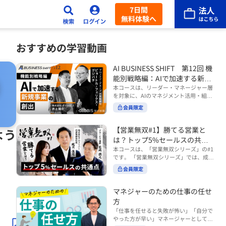
7日間
無料体験へ
おすすめの学習動画
AI BUSINESS SHIFT 第12回 機
能別戦略編：AIで加速する新規
事業の創出
本コースは、リーダー・マネージャー層
を対象に、AIのマネジメント活用・組織
活用を体系的に学ぶ 『AI BUSINESS SHI
会員限定
FTシリーズ（全12回）』の第12回で
す。 第12回「機能別戦略編：AIで加速す
る新規事業の創出」では、新規事業やス
【営業無双#1】勝てる営業と
よう
タートアップを取り巻く環境がどのよう
は？トップ5%セールスの共通
に変化しているのかを俯瞰し、新たな価
点
本コースは、「営業無双シリーズ」の#1
値創造と非連続な成長を生み出すため
です。 「営業無双シリーズ」では、成約
に、AI時代における事業機会の捉え方
率アップに向けて、お客様に選ばれ続け
や、成功確率を高めるための考え方につ
会員限定
る無双の営業になるための実践的な考え
いて学びます。 ■こんな方におすすめ
方やテクニックを紹介していきます。
・新規事業開発やスタートアップ創出に
（#2以降は順次公開） 本コースでは、
マネジャーのための仕事の任せ
携わるリーダー・マネージャーの方 ・AI
「勝てる営業とは？トップ5%セールス
方
を活用して事業創出のスピードや成功確
の共通点」をテーマに BtoBでお客様に
率を高めたい方 ・AI時代における新規事
「仕事を任せると失敗が怖い」「自分で
選ばれる営業の役割 トップ5％のセール
業リーダーの役割やマインドセットを学
やった方が早い」マネージャーとしてメ
スに共通する行動や考え方 成果につなが
びたい方 ■AIシフトシリーズとは？ 『AI