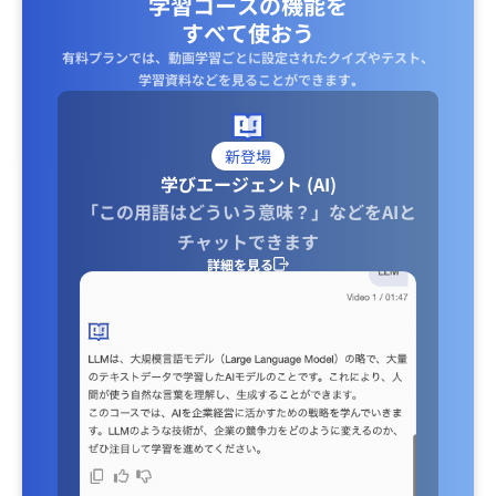
学習コースの機能を
すべて使おう
有料プランでは、動画学習ごとに設定されたクイズやテスト、
学習資料などを見ることができます｡
新登場
学びエージェント (AI)
「この用語はどういう意味？」などをAIと
チャットできます
詳細を見る