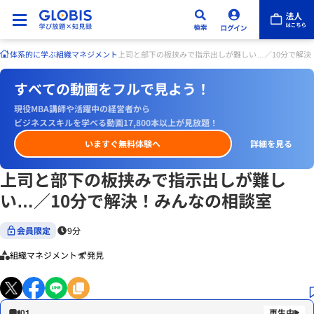
体系的に学ぶ
組織マネジメント
上司と部下の板挟みで指示出しが難しい…／10分で解決
すべての動画をフルで見よう！
現役MBA講師や活躍中の経営者から
ビジネススキルを学べる動画17,800本以上が見放題！
いますぐ無料体験へ
詳細を見る
上司と部下の板挟みで指示出しが難し
い…／10分で解決！みんなの相談室
会員限定
9分
組織マネジメント
発見
01