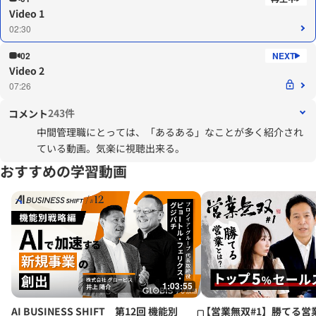
Video 1
02:30
02
Video 2
07:26
243件
コメント
中間管理職にとっては、「あるある」なことが多く紹介され
ている動画。気楽に視聴出来る。
おすすめの学習動画
1:03:55
AI BUSINESS SHIFT 第12回 機能別
【営業無双#1】勝てる営