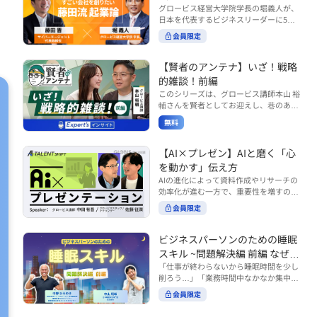
で起こりがちな事例をもとに、相手の思
締役）
グロービス経営大学院学長の堀義人が、
や効率化といった現場レベルのAI活用だ
考と行動を引き出す関わり方を学びま
日本を代表するビジネスリーダーに5つ
けでなく、いかにして経営や戦略に貢献
す。 また、代表的なコーチングのフレー
の質問（能力開発／挑戦／試練／仲間／
する存在へと進化していくのかについて
会員限定
ムワークである「GROWモデル」を取り
志）を投げかけ、その人生哲学を解き明
考えを深め、学んでいきます。 ■こんな
上げ、どのような問いかけによって相手
かします。第5回目のゲストは、サイバ
方におすすめ ・人事・総務・労務・経
の主体性を引き出していくのかを、わか
ーエージェント代表取締役の藤田晋氏。
【賢者のアンテナ】いざ！戦略
理・情シスなど、バックオフィス部門を
りやすく解説します。 メンバーとの対話
起業の理由、経営をどうやって学んだ
率いるリーダー・マネージャーの方 ・バ
的雑談！前編
を、成長を促す機会へと変えていく。そ
か、アメーバブログ・ABEMAの立ち上
ックオフィス業務へのAI活用やDX推進を
このシリーズは、グロービス講師本山 裕
の第一歩としておすすめのコースです。
げ、経営チームづくりについてなど聞い
担っている方 ・AI時代におけるバックオ
輔さんを賢者としてお迎えし、巷のあり
コース内で紹介している「傾聴力」を深
ていきます。（肩書きは2020年12月11
フィスの役割や戦略のあり方を考えたい
とあらゆるものを独自の視点で紐解き、
めたい方は、こちらも合わせてご覧くだ
日撮影当時のもの） 藤田 晋 サイバー
無料
方 ■AIシフトシリーズとは？ 『AI BUSI
さい。 ・傾聴力 ~リーダーのための聴く
皆様の学びの意欲を刺激するコンテンツ
エージェント 代表取締役 堀 義人 グ
NESS SHIFTシリーズ』は以下の3部構成
技術~（基礎編） https://unlimited.glob
です。 毎月第2・第4水曜日の朝7時に定
ロービス経営大学院 学長 グロービ
で設計された全12回のシリーズです。
is.co.jp/ja/courses/fe285262/learn/step
期配信されます。 取り上げて欲しいご質
【AI×プレゼン】AIと磨く「心
ス・キャピタル・パートナーズ 代表パ
（順次公開） https://unlimited.globis.c
s/59808 ・傾聴力 ~リーダーのための聴
問やテーマ、感想を随時受け付けていま
を動かす」伝え方
ートナー
o.jp/ja/tags/AI%E3%83%93%E3%82%B
く技術~（実践編） https://unlimited.gl
す。 グーグルフォーム（https://forms.g
AIの進化によって資料作成やリサーチの
8%E3%83%8D%E3%82%B9%E3%82%
obis.co.jp/ja/courses/01d24a39/learn/s
le/qqoBYuRUmUYz4scC6） または グ
効率化が進む一方で、重要性を増すのが
B7%E3%83%95%E3%83%88 ・基礎編
teps/59813 ※本動画は、制作時点の情
ロ放題編集部員のX（https://x.com/mai
「伝える力」です。本コースでは、AI時
（第1回〜3回）：リーダーやマネージャ
報に基づき作成したものです（2026年6
rakobayashi） まで、ぜひご要望をお
会員限定
代のプレゼンに求められるデリバリース
ーに求められる、AI時代の基礎的なリテ
月制作）
寄せください。 ※本動画は、制作時点の
キルについて解説します。 自分の伝え方
ラシーの強化を目的としたコース ・マネ
情報に基づき作成したものです（2026年
を客観的に評価し、改善できるAI活用法
ジメント編（第4回〜7回）：AI時代のリ
ビジネスパーソンのための睡眠
6月制作）
も紹介。大事な場面で「心を動かす」プ
ーダーシップや組織変革を中心に学ぶコ
スキル ~問題解決編 前編 なぜ眠
レゼンをしたい方におすすめです。関連
ース ・機能別戦略編（第8回〜12回）：
れないのか？~
「仕事が終わらないから睡眠時間を少し
コース「プレゼンテーションスキル」も
AI時代における機能別での戦略のあり方
削ろう…」「業務時間中なかなか集中で
併せてご覧ください。 ▼プレゼン動画分
を中心に学ぶコース より実践的なAIツー
きない…」「毎日朝起きるのがつら
析プロンプト（辛口） https://hodai.glo
ルの活用法について学びたい方は『AI W
会員限定
い…」。 あなたはこのような経験をした
bis.co.jp/learning_documents/6f976cd
ORK SHIFTシリーズ』をご視聴くださ
ことはありませんか？ 仕事やプライベー
a ▼関連動画：プレゼンテーションスキ
い。 https://unlimited.globis.co.jp/ja/s