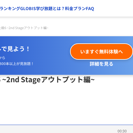
ランキング
GLOBIS学び放題とは？
料金プラン
FAQ
 上級6 ~2nd Stageアウトプット編~
ルで見よう！
いますぐ無料体験へ
から
詳細を見る
800本以上が見放題！
6 ~2nd Stageアウトプット編~
00:30