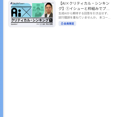
トの時間をやりくりするために、真っ先
【AI×クリティカル・シンキン
ル https://unlimited.globis.co.jp/ja/co
earch?tag=AI%E3%83%AF%E3%83%B
に削りがちなのが「睡眠」時間。 実は
urses/598f3254/ ※本コースは、AI時代
グ】①イシューと枠組みでプロ
C%E3%82%AF%E3%82%B7%E3%83%
今、日本社会は世界と比較して「最も眠
のビジネススキルを学ぶ「AIタレントシ
95%E3%83%88 ※本コースは、AIのマネ
ンプトを磨く
生成AIから期待する回答を引き出せず、
らない国」だということもわかってきて
フト」シリーズの一環として提供してい
ジメント活用を学ぶ「AIビジネスシフ
試行錯誤を重ねていませんか。 本コース
います。 慢性的な睡眠不足は、心身の健
ます。 https://unlimited.globis.co.jp/j
ト」シリーズの一環として提供していま
では、生成AI活用の質を高める鍵とし
康に悪影響なだけでなく、仕事のパフォ
会員限定
a/tags/AI%E3%82%BF%E3%83%AC%E
す。 ※本動画は、制作時点の情報に基づ
て、クリティカル・シンキングの視点か
ーマンスにも当然大きな影響を与え、社
3%83%B3%E3%83%88%E3%82%B7%E
き作成したものです（2026年2月制作）
らイシュー設定と枠組みを押さえる重要
会全体の経済損失につながります。 この
3%83%95%E3%83%88 ※本動画は、制
性を解説します。 目的に直結する問いの
コースでは、基本的な睡眠リテラシーを
作時点の情報に基づき作成したものです
立て方や、プロンプトに落とし込む際の
学んだ後の「問題解決編」として、「な
（2026年1月制作）
実践ポイントを具体例とともに学ぶこと
ぜ多くのビジネスパーソンは眠れないの
で、AIをより思考のパートナーとして活
か？」について解説していきます。 ▼本
用できるようになります。 生成AIを業務
コースで学べる主な内容 ・そもそも眠れ
で使い始めた方から、活用を一段深めた
ないことは何が問題なのか？ ・眠れなく
い方まで、再現性あるプロンプト設計を
なってしまう原因とは？ 睡眠不足の原因
身につけたい方におすすめの内容です。
は認知機能の問題にありました。 自身の
さらに学びを深めたい方は、こちらも合
睡眠不足に対し、正しく「気づき・理解
わせてご覧ください。 【AI×クリティカ
し・行動を変える」第一歩を踏み出しま
ル・シンキング】②AIの弱点との向き合
しょう。 ▼関連コース ・ビジネスパー
い方 https://unlimited.globis.co.jp/ja/c
ソンのための睡眠スキル ~リテラシー編
ourses/cdfe41e3/learn/steps/62198 ※
~ https://unlimited.globis.co.jp/ja/cour
本コースは、AI時代のビジネススキルを
ses/24575c03/learn/steps/53129 ・ビジ
学ぶ「AIタレントシフト」シリーズの一
ネスパーソンのための睡眠スキル ~問題
環として提供しています。 https://unli
解決編 後編 どうしたら眠れるのか？~ ht
mited.globis.co.jp/ja/tags/AI%E3%82%
tps://unlimited.globis.co.jp/ja/course
BF%E3%83%AC%E3%83%B3%E3%8
s/4ba981e9/learn/steps/62042 ※本動画
3%88%E3%82%B7%E3%83%95%E3%8
は、制作時点の情報に基づき作成したも
3%88 ※本動画は、制作時点の情報に基
のです（2025年12月制作）