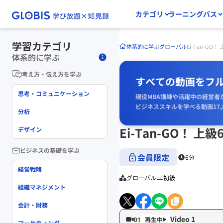
カテゴリ
ラーニングパス
学習カテゴリ
体系的に学ぶ
グローバル
Ei-Tan-GO！
体系的に学ぶ
考え方・伝え方を学ぶ
すべての動画をフ
思考・コミュニケーション
現役MBA講師や活躍中の経営者
ビジネススキルを学べる動画17,
分析
Ei-Tan-GO！ 上級
デザイン
ビジネスの基礎を学ぶ
会員限定
6分
経営戦略
グローバル
初級
組織マネジメント
会計・財務
Video 1
01
マーケティング