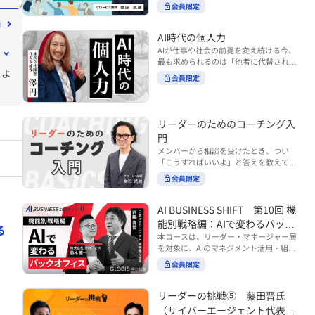
ンバーやチームの力を引き出しながら成
る実践的なポイント などを解説します。
会員限定
BUSINESS SHIFTシリーズ』は以下の3
果を上げるには、どのように仕事を任せ
◾️こんな方におすすめ 提案しても顧客に
部構成で設計された全12回のシリーズで
ていけば良いのでしょうか？ 変化の激し
響かず、「いい話だった」で終わる商談
す。（順次公開） https://unlimited.glo
い時代において、マネージャーとして成
AI時代の個人力
が多い方 顧客の本当の課題や決裁者の判
bis.co.jp/ja/tags/AI%E3%83%93%E3%8
果を上げ続けるためには、メンバーの個
AIが仕事や社会の前提を変え続ける今、
断基準をつかみきれず、案件が前に進ま
2%B8%E3%83%8D%E3%82%B9%E3%
性や特性を理解し、それに合わせた効果
最も求められるのは「他者に代替されな
ない方 再現性のある営業テクニックを身
82%B7%E3%83%95%E3%83%88 ・基
的な任せ方を身につけることが重要で
るよ
い個としての力」“個人力”です。 本コー
につけたい方 ※本動画は、制作時点の情
礎編（第1回〜3回）：リーダーやマネー
会員限定
す。このコースでは、ソーシャルスタイ
スでは、澤円氏の著書『個人力』をもと
報に基づき作成したものです（2026年7
ジャーに求められる、AI時代の基礎的な
ル理論を活用してメンバーごとに最適な
に、AI時代をしなやかに生き抜くための
月制作）
リテラシーの強化を目的としたコース ・
アプローチを学びます。「任せる力」を
「前向きな自己中戦略」を学びます。 テ
マネジメント編（第4回〜7回）：AI時代
高めることで、チーム全体の成長を促進
ーマは、「Being（ありたい自分）」を
リーダーのためのコーチング入
のリーダーシップや組織変革を中心に学
し、自身のリーダーシップを発揮できる
中心に据え、自ら考え（Think）、変化
ぶコース ・機能別戦略編（第8回〜12
ようになっていきます。 ※本動画は、制
門
し（Transform）、協働する（Collabor
回）：AI時代における機能別での戦略の
作時点の情報に基づき作成したものです
メンバーから相談を受けたとき、つい
ate）ことで、自分らしい価値を発揮し
あり方を中心に学ぶコース より実践的な
（2024年12月制作）
「こうすればいいよ」と答えを教えてし
ていくこと。 リスキリングやAI活用が叫
AIツールの活用法について学びたい方は
まう。 あるいは、「自分で考えてほし
ばれる今こそ、スキルより先に“自分の
会員限定
『AI WORK SHIFTシリーズ』をご視聴く
い」と思うあまり、すべて任せきりにし
軸”を問うことが重要です。 あなたは何
ださい。 https://unlimited.globis.co.j
てしまう。 メンバーの成長機会を確保し
を大切にし、どんな未来を描きたいの
p/ja/search?tag=AI%E3%83%AF%E3%8
つつ、自律的に仕事を進めてもらうため
AI BUSINESS SHIFT 第10回 機
か？ このコースは、あなたが“ありたい
3%BC%E3%82%AF%E3%82%B7%E3%
にはどうすればよいのか。 こうした悩み
自分”として生き、キャリアをデザイン
能別戦略編：AIで変わるバック
83%95%E3%83%88 ※本コースは、AIの
る
に直面するリーダー・マネージャーの方
していくための思考と行動のガイドにな
マネジメント活用を学ぶ「AIビジネスシ
オフィス
本コースは、リーダー・マネージャー層
は多いのではないでしょうか。 変化が激
ります。 ※本動画は、制作時点の情報に
フト」シリーズの一環として提供してい
を対象に、AIのマネジメント活用・組織
しく、正解のない現代においては、指示
基づき作成したものです（2025年11月
ます。 ※本動画は、制作時点の情報に基
活用を体系的に学ぶ 『AI BUSINESS SHI
や助言にとどまらず、メンバーの思考を
会員限定
制作）
づき作成したものです（2026年03月制
FTシリーズ（全12回）』の第10回で
引き出し、自律的な行動を促す「コーチ
作）
す。 第10回「機能別戦略編：AIで変わる
ングスキル」の重要性が高まっていま
バックオフィス」では、人事・総務・労
リーダーの挑戦⑤ 藤田晋氏
す。 本コースでは、基礎的なコーチング
務・経理・情報システムなどのバックオ
の考え方を押さえたうえで、実際の職場
（サイバーエージェント代表取
フィス領域において、定型業務の自動化