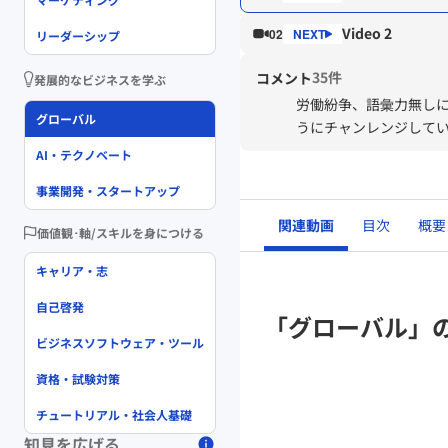
Video 2
02
リーダーシップ
35件
コメント
発展的なビジネスを学ぶ
労働紛争、語彙力無し
グローバル
うにチャンレンジして
AI・テクノベート
事業開発・スタートアップ
関連動画
目次
概要
価値観･軸/スキルを身につける
キャリア・志
自己啓発
「グローバル」
ビジネスソフトウェア・ツール
資格・試験対策
チュートリアル・社会人基礎
知見を広げる