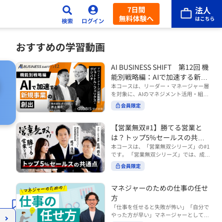
7日間
無料体験へ
おすすめの学習動画
AI BUSINESS SHIFT 第12回 機
能別戦略編：AIで加速する新規
事業の創出
本コースは、リーダー・マネージャー層
を対象に、AIのマネジメント活用・組織
活用を体系的に学ぶ 『AI BUSINESS SHI
会員限定
FTシリーズ（全12回）』の第12回で
す。 第12回「機能別戦略編：AIで加速す
る新規事業の創出」では、新規事業やス
【営業無双#1】勝てる営業と
タートアップを取り巻く環境がどのよう
は？トップ5%セールスの共通
に変化しているのかを俯瞰し、新たな価
点
本コースは、「営業無双シリーズ」の#1
値創造と非連続な成長を生み出すため
です。 「営業無双シリーズ」では、成約
に、AI時代における事業機会の捉え方
率アップに向けて、お客様に選ばれ続け
や、成功確率を高めるための考え方につ
会員限定
る無双の営業になるための実践的な考え
いて学びます。 ■こんな方におすすめ
方やテクニックを紹介していきます。
・新規事業開発やスタートアップ創出に
（#2以降は順次公開） 本コースでは、
マネジャーのための仕事の任せ
携わるリーダー・マネージャーの方 ・AI
「勝てる営業とは？トップ5%セールス
方
を活用して事業創出のスピードや成功確
の共通点」をテーマに BtoBでお客様に
率を高めたい方 ・AI時代における新規事
「仕事を任せると失敗が怖い」「自分で
選ばれる営業の役割 トップ5％のセール
業リーダーの役割やマインドセットを学
やった方が早い」マネージャーとしてメ
スに共通する行動や考え方 成果につなが
びたい方 ■AIシフトシリーズとは？ 『AI