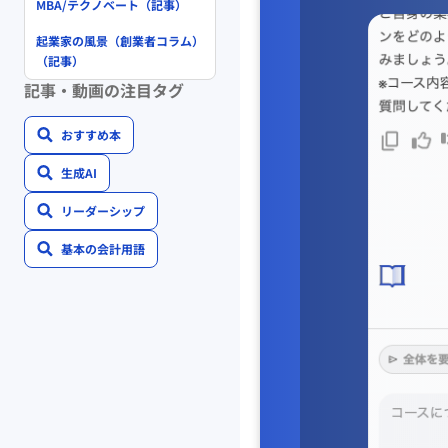
MBA/テクノベート（記事）
**まとめ**
起業家の風景（創業者コラム）
「firm」と「comp
（記事）
って使い分けられてい
記事・動画の注目タグ
ュアンスなどを考慮し
おすすめ本
生成AI
リーダーシップ
基本の会計用語