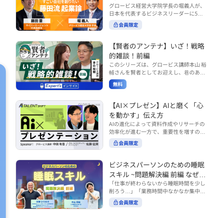
で起こりがちな事例をもとに、相手の思
締役）
グロービス経営大学院学長の堀義人が、
や効率化といった現場レベルのAI活用だ
考と行動を引き出す関わり方を学びま
て
日本を代表するビジネスリーダーに5つ
けでなく、いかにして経営や戦略に貢献
す。 また、代表的なコーチングのフレー
の質問（能力開発／挑戦／試練／仲間／
する存在へと進化していくのかについて
会員限定
ムワークである「GROWモデル」を取り
志）を投げかけ、その人生哲学を解き明
考えを深め、学んでいきます。 ■こんな
上げ、どのような問いかけによって相手
かします。第5回目のゲストは、サイバ
方におすすめ ・人事・総務・労務・経
の主体性を引き出していくのかを、わか
ーエージェント代表取締役の藤田晋氏。
【賢者のアンテナ】いざ！戦略
理・情シスなど、バックオフィス部門を
りやすく解説します。 メンバーとの対話
起業の理由、経営をどうやって学んだ
率いるリーダー・マネージャーの方 ・バ
的雑談！前編
を、成長を促す機会へと変えていく。そ
か、アメーバブログ・ABEMAの立ち上
ックオフィス業務へのAI活用やDX推進を
このシリーズは、グロービス講師本山 裕
の第一歩としておすすめのコースです。
げ、経営チームづくりについてなど聞い
担っている方 ・AI時代におけるバックオ
輔さんを賢者としてお迎えし、巷のあり
コース内で紹介している「傾聴力」を深
ていきます。（肩書きは2020年12月11
フィスの役割や戦略のあり方を考えたい
とあらゆるものを独自の視点で紐解き、
めたい方は、こちらも合わせてご覧くだ
日撮影当時のもの） 藤田 晋 サイバー
無料
方 ■AIシフトシリーズとは？ 『AI BUSI
さい。 ・傾聴力 ~リーダーのための聴く
皆様の学びの意欲を刺激するコンテンツ
エージェント 代表取締役 堀 義人 グ
NESS SHIFTシリーズ』は以下の3部構成
技術~（基礎編） https://unlimited.glob
です。 毎月第2・第4水曜日の朝7時に定
ロービス経営大学院 学長 グロービ
で設計された全12回のシリーズです。
is.co.jp/ja/courses/fe285262/learn/step
期配信されます。 取り上げて欲しいご質
【AI×プレゼン】AIと磨く「心
ス・キャピタル・パートナーズ 代表パ
（順次公開） https://unlimited.globis.c
s/59808 ・傾聴力 ~リーダーのための聴
問やテーマ、感想を随時受け付けていま
を動かす」伝え方
ートナー
o.jp/ja/tags/AI%E3%83%93%E3%82%B
く技術~（実践編） https://unlimited.gl
す。 グーグルフォーム（https://forms.g
AIの進化によって資料作成やリサーチの
8%E3%83%8D%E3%82%B9%E3%82%
obis.co.jp/ja/courses/01d24a39/learn/s
le/qqoBYuRUmUYz4scC6） または グ
効率化が進む一方で、重要性を増すのが
B7%E3%83%95%E3%83%88 ・基礎編
teps/59813 ※本動画は、制作時点の情
ロ放題編集部員のX（https://x.com/mai
「伝える力」です。本コースでは、AI時
（第1回〜3回）：リーダーやマネージャ
報に基づき作成したものです（2026年6
rakobayashi） まで、ぜひご要望をお
会員限定
代のプレゼンに求められるデリバリース
ーに求められる、AI時代の基礎的なリテ
月制作）
寄せください。 ※本動画は、制作時点の
キルについて解説します。 自分の伝え方
ラシーの強化を目的としたコース ・マネ
情報に基づき作成したものです（2026年
を客観的に評価し、改善できるAI活用法
ジメント編（第4回〜7回）：AI時代のリ
ビジネスパーソンのための睡眠
6月制作）
も紹介。大事な場面で「心を動かす」プ
ーダーシップや組織変革を中心に学ぶコ
スキル ~問題解決編 前編 なぜ眠
レゼンをしたい方におすすめです。関連
ース ・機能別戦略編（第8回〜12回）：
れないのか？~
「仕事が終わらないから睡眠時間を少し
コース「プレゼンテーションスキル」も
AI時代における機能別での戦略のあり方
削ろう…」「業務時間中なかなか集中で
併せてご覧ください。 ▼プレゼン動画分
を中心に学ぶコース より実践的なAIツー
きない…」「毎日朝起きるのがつら
析プロンプト（辛口） https://hodai.glo
ルの活用法について学びたい方は『AI W
会員限定
い…」。 あなたはこのような経験をした
bis.co.jp/learning_documents/6f976cd
ORK SHIFTシリーズ』をご視聴くださ
ことはありませんか？ 仕事やプライベー
a ▼関連動画：プレゼンテーションスキ
い。 https://unlimited.globis.co.jp/ja/s