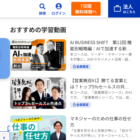
7日間
無料体験へ
おすすめの学習動画
AI BUSINESS SHIFT 第12回 機
能別戦略編：AIで加速する新規
事業の創出
本コースは、リーダー・マネージャー層
を対象に、AIのマネジメント活用・組織
活用を体系的に学ぶ 『AI BUSINESS SHI
会員限定
FTシリーズ（全12回）』の第12回で
す。 第12回「機能別戦略編：AIで加速す
る新規事業の創出」では、新規事業やス
【営業無双#1】勝てる営業と
タートアップを取り巻く環境がどのよう
は？トップ5%セールスの共通
に変化しているのかを俯瞰し、新たな価
点
本コースは、「営業無双シリーズ」の#1
値創造と非連続な成長を生み出すため
です。 「営業無双シリーズ」では、成約
に、AI時代における事業機会の捉え方
率アップに向けて、お客様に選ばれ続け
や、成功確率を高めるための考え方につ
会員限定
る無双の営業になるための実践的な考え
いて学びます。 ■こんな方におすすめ
方やテクニックを紹介していきます。
・新規事業開発やスタートアップ創出に
（#2以降は順次公開） 本コースでは、
マネジャーのための仕事の任せ
携わるリーダー・マネージャーの方 ・AI
「勝てる営業とは？トップ5%セールス
方
を活用して事業創出のスピードや成功確
の共通点」をテーマに BtoBでお客様に
率を高めたい方 ・AI時代における新規事
「仕事を任せると失敗が怖い」「自分で
選ばれる営業の役割 トップ5％のセール
業リーダーの役割やマインドセットを学
やった方が早い」マネージャーとしてメ
スに共通する行動や考え方 成果につなが
びたい方 ■AIシフトシリーズとは？ 『AI