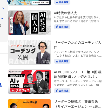
ンバーやチームの力を引き出しながら成
る実践的なポイント などを解説します。
会員限定
BUSINESS SHIFTシリーズ』は以下の3
果を上げるには、どのように仕事を任せ
◾️こんな方におすすめ 提案しても顧客に
部構成で設計された全12回のシリーズで
ていけば良いのでしょうか？ 変化の激し
響かず、「いい話だった」で終わる商談
す。（順次公開） https://unlimited.glo
い時代において、マネージャーとして成
AI時代の個人力
が多い方 顧客の本当の課題や決裁者の判
bis.co.jp/ja/tags/AI%E3%83%93%E3%8
果を上げ続けるためには、メンバーの個
AIが仕事や社会の前提を変え続ける今、
断基準をつかみきれず、案件が前に進ま
2%B8%E3%83%8D%E3%82%B9%E3%
性や特性を理解し、それに合わせた効果
最も求められるのは「他者に代替されな
ない方 再現性のある営業テクニックを身
82%B7%E3%83%95%E3%83%88 ・基
的な任せ方を身につけることが重要で
カ
い個としての力」“個人力”です。 本コー
につけたい方 ※本動画は、制作時点の情
礎編（第1回〜3回）：リーダーやマネー
会員限定
す。このコースでは、ソーシャルスタイ
スでは、澤円氏の著書『個人力』をもと
報に基づき作成したものです（2026年7
ジャーに求められる、AI時代の基礎的な
ル理論を活用してメンバーごとに最適な
に、AI時代をしなやかに生き抜くための
月制作）
リテラシーの強化を目的としたコース ・
アプローチを学びます。「任せる力」を
「前向きな自己中戦略」を学びます。 テ
マネジメント編（第4回〜7回）：AI時代
高めることで、チーム全体の成長を促進
ーマは、「Being（ありたい自分）」を
リーダーのためのコーチング入
のリーダーシップや組織変革を中心に学
し、自身のリーダーシップを発揮できる
中心に据え、自ら考え（Think）、変化
ぶコース ・機能別戦略編（第8回〜12
ようになっていきます。 ※本動画は、制
門
し（Transform）、協働する（Collabor
回）：AI時代における機能別での戦略の
作時点の情報に基づき作成したものです
メンバーから相談を受けたとき、つい
ate）ことで、自分らしい価値を発揮し
あり方を中心に学ぶコース より実践的な
（2024年12月制作）
「こうすればいいよ」と答えを教えてし
ていくこと。 リスキリングやAI活用が叫
AIツールの活用法について学びたい方は
まう。 あるいは、「自分で考えてほし
ばれる今こそ、スキルより先に“自分の
会員限定
『AI WORK SHIFTシリーズ』をご視聴く
い」と思うあまり、すべて任せきりにし
な
軸”を問うことが重要です。 あなたは何
ださい。 https://unlimited.globis.co.j
てしまう。 メンバーの成長機会を確保し
を大切にし、どんな未来を描きたいの
p/ja/search?tag=AI%E3%83%AF%E3%8
つつ、自律的に仕事を進めてもらうため
AI BUSINESS SHIFT 第10回 機
か？ このコースは、あなたが“ありたい
3%BC%E3%82%AF%E3%82%B7%E3%
にはどうすればよいのか。 こうした悩み
自分”として生き、キャリアをデザイン
能別戦略編：AIで変わるバック
83%95%E3%83%88 ※本コースは、AIの
に直面するリーダー・マネージャーの方
していくための思考と行動のガイドにな
マネジメント活用を学ぶ「AIビジネスシ
オフィス
本コースは、リーダー・マネージャー層
は多いのではないでしょうか。 変化が激
ります。 ※本動画は、制作時点の情報に
る
フト」シリーズの一環として提供してい
を対象に、AIのマネジメント活用・組織
しく、正解のない現代においては、指示
基づき作成したものです（2025年11月
ます。 ※本動画は、制作時点の情報に基
活用を体系的に学ぶ 『AI BUSINESS SHI
や助言にとどまらず、メンバーの思考を
会員限定
制作）
い
づき作成したものです（2026年03月制
FTシリーズ（全12回）』の第10回で
引き出し、自律的な行動を促す「コーチ
作）
す。 第10回「機能別戦略編：AIで変わる
ングスキル」の重要性が高まっていま
バックオフィス」では、人事・総務・労
リーダーの挑戦⑤ 藤田晋氏
す。 本コースでは、基礎的なコーチング
ま
務・経理・情報システムなどのバックオ
の考え方を押さえたうえで、実際の職場
（サイバーエージェント代表取
フィス領域において、定型業務の自動化