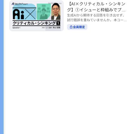
トの時間をやりくりするために、真っ先
【AI×クリティカル・シンキン
ル https://unlimited.globis.co.jp/ja/co
earch?tag=AI%E3%83%AF%E3%83%B
に削りがちなのが「睡眠」時間。 実は
urses/598f3254/ ※本コースは、AI時代
グ】①イシューと枠組みでプロ
C%E3%82%AF%E3%82%B7%E3%83%
今、日本社会は世界と比較して「最も眠
のビジネススキルを学ぶ「AIタレントシ
95%E3%83%88 ※本コースは、AIのマネ
ンプトを磨く
生成AIから期待する回答を引き出せず、
らない国」だということもわかってきて
よ
フト」シリーズの一環として提供してい
ジメント活用を学ぶ「AIビジネスシフ
試行錯誤を重ねていませんか。 本コース
います。 慢性的な睡眠不足は、心身の健
ます。 https://unlimited.globis.co.jp/j
ト」シリーズの一環として提供していま
いニ
では、生成AI活用の質を高める鍵とし
康に悪影響なだけでなく、仕事のパフォ
会員限定
a/tags/AI%E3%82%BF%E3%83%AC%E
す。 ※本動画は、制作時点の情報に基づ
て、クリティカル・シンキングの視点か
ーマンスにも当然大きな影響を与え、社
3%83%B3%E3%83%88%E3%82%B7%E
き作成したものです（2026年2月制作）
らイシュー設定と枠組みを押さえる重要
会全体の経済損失につながります。 この
3%83%95%E3%83%88 ※本動画は、制
性を解説します。 目的に直結する問いの
コースでは、基本的な睡眠リテラシーを
作時点の情報に基づき作成したものです
立て方や、プロンプトに落とし込む際の
学んだ後の「問題解決編」として、「な
（2026年1月制作）
実践ポイントを具体例とともに学ぶこと
ぜ多くのビジネスパーソンは眠れないの
で、AIをより思考のパートナーとして活
か？」について解説していきます。 ▼本
用できるようになります。 生成AIを業務
コースで学べる主な内容 ・そもそも眠れ
で使い始めた方から、活用を一段深めた
ないことは何が問題なのか？ ・眠れなく
い方まで、再現性あるプロンプト設計を
なってしまう原因とは？ 睡眠不足の原因
身につけたい方におすすめの内容です。
は認知機能の問題にありました。 自身の
さらに学びを深めたい方は、こちらも合
睡眠不足に対し、正しく「気づき・理解
わせてご覧ください。 【AI×クリティカ
し・行動を変える」第一歩を踏み出しま
ル・シンキング】②AIの弱点との向き合
しょう。 ▼関連コース ・ビジネスパー
い方 https://unlimited.globis.co.jp/ja/c
ソンのための睡眠スキル ~リテラシー編
ourses/cdfe41e3/learn/steps/62198 ※
~ https://unlimited.globis.co.jp/ja/cour
本コースは、AI時代のビジネススキルを
ses/24575c03/learn/steps/53129 ・ビジ
学ぶ「AIタレントシフト」シリーズの一
ネスパーソンのための睡眠スキル ~問題
環として提供しています。 https://unli
解決編 後編 どうしたら眠れるのか？~ ht
mited.globis.co.jp/ja/tags/AI%E3%82%
tps://unlimited.globis.co.jp/ja/course
BF%E3%83%AC%E3%83%B3%E3%8
s/4ba981e9/learn/steps/62042 ※本動画
3%88%E3%82%B7%E3%83%95%E3%8
は、制作時点の情報に基づき作成したも
3%88 ※本動画は、制作時点の情報に基
のです（2025年12月制作）