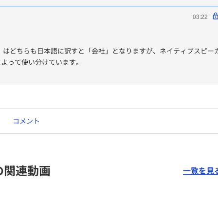
03:22
any」はどちらも日本語に訳すと「会社」となりますが、ネイティブスピー
によって使い分けています。
* 企業、会社全般を指す最も一般的な言葉です。大企業から小規模な企業ま
れます。
コメント
 より広い範囲のビジネス組織を指す傾向があります。従業員数が多く、多様
をイメージする場合によく使われます。
の関連動画
一覧を見
* 会社、企業ですが、特に専門的なサービスを提供する会社を指すことが多
 より小規模で、特定の分野に特化した会社をイメージする場合によく使われ