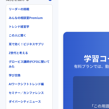
す。弁護士事務所、会
* **その他:** 「
リーダーの挑戦
いるといったニュアン
みんなの相談室Premium
**使い分けのポイント*
トレンド経営学
* **企業の規模:** 
この人に聞く
す。
耳で効く！ビジネスサプリ
* **専門性:** 特
* **ニュアンス:**
Z世代と考える
学習コ
グロービス講師がCFOに聞いて
**例文**
有料プランでは、動
みた
* **company:**
学び交換
* Toyota is a la
AIワークシフトトレンド編
* She works for 
* **firm:**
セミナー／カンファレンス
* He works at a 
* We hired a con
ダイバーシティニュース
「この用語