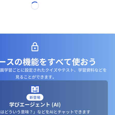
計事務所、コンサルティング会社などが代表的な例です。
firm」は「固い、しっかりした」という意味も持つため、信頼できる、安定し
スも含まれることがあります。
*
小規模な会社は「firm」、大企業は「company」と使い分ける傾向がありま
定の専門分野に特化した会社は「firm」が使われることが多いです。
 信頼性、安定性を強調したい場合は「firm」が使われることがあります。
ースの機能を
すべて使おう
画学習ごとに設定されたクイズやテスト、学習資料などを
見ることができます｡
rge company.（トヨタは大きな会社です。）
a software company.（彼女はソフトウェア会社で働いています。）
新登場
law firm.（彼は法律事務所で働いています。）
学びエージェント (AI)
sulting firm to help us.（私たちはコンサルティング会社に相談しました。）
はどういう意味？」などをAIとチャットできます