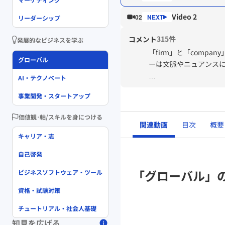
Video 2
02
リーダーシップ
315件
コメント
発展的なビジネスを学ぶ
「firm」と「comp
グローバル
ーは文脈やニュアンス
AI・テクノベート
**company**
事業開発・スタートアップ
* **一般的な意味:*
価値観･軸/スキルを身につける
で、幅広い範囲で使わ
関連動画
目次
概要
* **ニュアンス:**
キャリア・志
事業を行っている企業
自己啓発
**firm**
「グローバル」
ビジネスソフトウェア・ツール
資格・試験対策
* **一般的な意味:*
です。
チュートリアル・社会人基礎
* **ニュアンス:**
知見を広げる