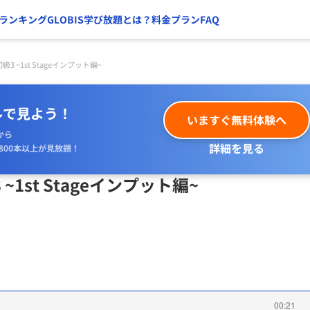
ランキング
GLOBIS学び放題とは？
料金プラン
FAQ
 初級3 ~1st Stageインプット編~
ルで見よう！
いますぐ無料体験へ
から
詳細を見る
800本以上が見放題！
3 ~1st Stageインプット編~
00:21