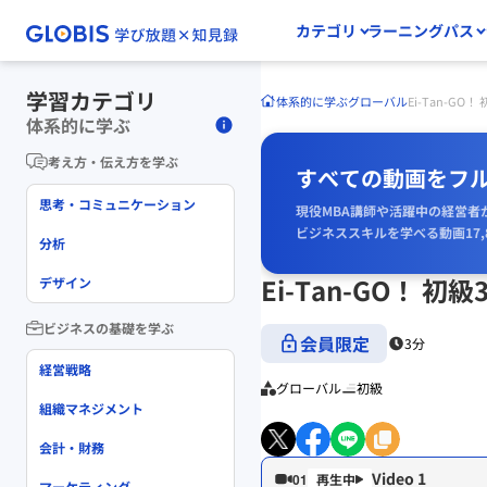
カテゴリ
ラーニングパス
学習カテゴリ
体系的に学ぶ
グローバル
Ei-Tan-GO！
体系的に学ぶ
考え方・伝え方を学ぶ
すべての動画をフ
思考・コミュニケーション
現役MBA講師や活躍中の経営者
ビジネススキルを学べる動画17,
分析
Ei-Tan-GO！ 初級
デザイン
ビジネスの基礎を学ぶ
会員限定
3分
経営戦略
グローバル
初級
組織マネジメント
会計・財務
Video 1
01
マーケティング