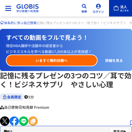
体系的に学ぶ
自己啓発
記憶に残るプレゼンの3つのコツ／耳で効く！ビジネスサプリ 
すべての動画をフルで見よう！
現役MBA講師や活躍中の経営者から
ビジネススキルを学べる動画17,800本以上が見放題！
いますぐ無料体験へ
詳細を見る
記憶に残るプレゼンの3つのコツ／耳で効
く！ビジネスサプリ やさしい心理
会員限定
5分
自己啓発
知見録 Premium
01