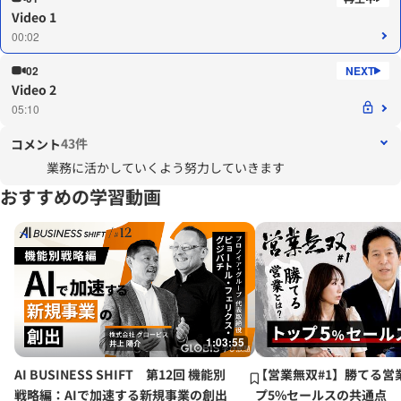
Video 1
00:02
02
Video 2
05:10
43件
コメント
業務に活かしていくよう努力していきます
おすすめの学習動画
1:03:55
AI BUSINESS SHIFT 第12回 機能別
【営業無双#1】勝てる営
戦略編：AIで加速する新規事業の創出
プ5%セールスの共通点