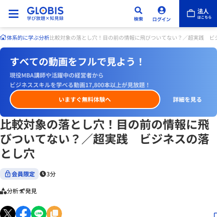
体系的に学ぶ
分析
比較対象の落とし穴！目の前の情報に飛びついてない？／超実践 ビ
すべての動画をフルで見よう！
現役MBA講師や活躍中の経営者から
ビジネススキルを学べる動画17,800本以上が見放題！
いますぐ無料体験へ
詳細を見る
比較対象の落とし穴！目の前の情報に飛
びついてない？／超実践 ビジネスの落
とし穴
会員限定
3分
分析
発見