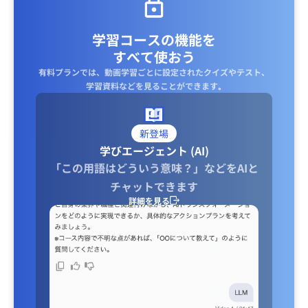
学習コースの機能を
すべて使おう
有料プランでは、動画学習ごとに設定されたクイズやテスト、
学習資料などを見ることができます｡
新登場
学びエージェント (AI)
「この用語はどういう意味？」などをAIと
チャットできます
詳細を見る