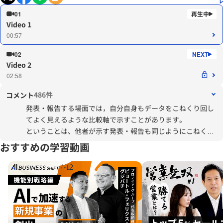
01
Video 1
00:57
02
Video 2
02:58
486件
コメント
発表・報告する場面では，自分自身もデータをこねくり回し
てよく見えるような比較軸で示すことがあります。
ということは、他者が示す発表・報告も同じようにこねくり
回された結果である可能性があるということに気付きまし
おすすめの学習動画
た。