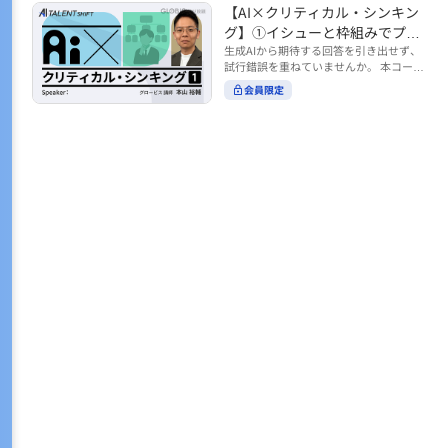
トの時間をやりくりするために、真っ先
【AI×クリティカル・シンキン
ル https://unlimited.globis.co.jp/ja/co
earch?tag=AI%E3%83%AF%E3%83%B
に削りがちなのが「睡眠」時間。 実は
urses/598f3254/ ※本コースは、AI時代
グ】①イシューと枠組みでプロ
C%E3%82%AF%E3%82%B7%E3%83%
今、日本社会は世界と比較して「最も眠
のビジネススキルを学ぶ「AIタレントシ
95%E3%83%88 ※本コースは、AIのマネ
ンプトを磨く
生成AIから期待する回答を引き出せず、
らない国」だということもわかってきて
フト」シリーズの一環として提供してい
ジメント活用を学ぶ「AIビジネスシフ
試行錯誤を重ねていませんか。 本コース
います。 慢性的な睡眠不足は、心身の健
ます。 https://unlimited.globis.co.jp/j
ト」シリーズの一環として提供していま
では、生成AI活用の質を高める鍵とし
康に悪影響なだけでなく、仕事のパフォ
会員限定
a/tags/AI%E3%82%BF%E3%83%AC%E
す。 ※本動画は、制作時点の情報に基づ
て、クリティカル・シンキングの視点か
ーマンスにも当然大きな影響を与え、社
3%83%B3%E3%83%88%E3%82%B7%E
き作成したものです（2026年2月制作）
らイシュー設定と枠組みを押さえる重要
会全体の経済損失につながります。 この
3%83%95%E3%83%88 ※本動画は、制
性を解説します。 目的に直結する問いの
コースでは、基本的な睡眠リテラシーを
作時点の情報に基づき作成したものです
立て方や、プロンプトに落とし込む際の
学んだ後の「問題解決編」として、「な
（2026年1月制作）
実践ポイントを具体例とともに学ぶこと
ぜ多くのビジネスパーソンは眠れないの
で、AIをより思考のパートナーとして活
か？」について解説していきます。 ▼本
用できるようになります。 生成AIを業務
コースで学べる主な内容 ・そもそも眠れ
で使い始めた方から、活用を一段深めた
ないことは何が問題なのか？ ・眠れなく
い方まで、再現性あるプロンプト設計を
なってしまう原因とは？ 睡眠不足の原因
身につけたい方におすすめの内容です。
は認知機能の問題にありました。 自身の
さらに学びを深めたい方は、こちらも合
睡眠不足に対し、正しく「気づき・理解
わせてご覧ください。 【AI×クリティカ
し・行動を変える」第一歩を踏み出しま
ル・シンキング】②AIの弱点との向き合
しょう。 ▼関連コース ・ビジネスパー
い方 https://unlimited.globis.co.jp/ja/c
ソンのための睡眠スキル ~リテラシー編
ourses/cdfe41e3/learn/steps/62198 ※
~ https://unlimited.globis.co.jp/ja/cour
本コースは、AI時代のビジネススキルを
ses/24575c03/learn/steps/53129 ・ビジ
学ぶ「AIタレントシフト」シリーズの一
ネスパーソンのための睡眠スキル ~問題
環として提供しています。 https://unli
解決編 後編 どうしたら眠れるのか？~ ht
mited.globis.co.jp/ja/tags/AI%E3%82%
tps://unlimited.globis.co.jp/ja/course
BF%E3%83%AC%E3%83%B3%E3%8
s/4ba981e9/learn/steps/62042 ※本動画
3%88%E3%82%B7%E3%83%95%E3%8
は、制作時点の情報に基づき作成したも
3%88 ※本動画は、制作時点の情報に基
のです（2025年12月制作）