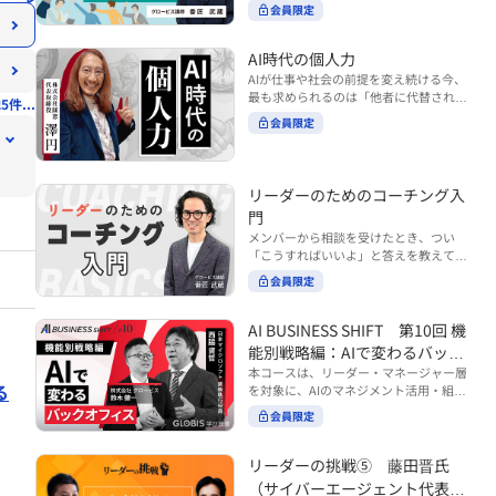
ンバーやチームの力を引き出しながら成
る実践的なポイント などを解説します。
会員限定
BUSINESS SHIFTシリーズ』は以下の3
果を上げるには、どのように仕事を任せ
◾️こんな方におすすめ 提案しても顧客に
部構成で設計された全12回のシリーズで
ていけば良いのでしょうか？ 変化の激し
響かず、「いい話だった」で終わる商談
す。（順次公開） https://unlimited.glo
い時代において、マネージャーとして成
AI時代の個人力
が多い方 顧客の本当の課題や決裁者の判
bis.co.jp/ja/tags/AI%E3%83%93%E3%8
果を上げ続けるためには、メンバーの個
AIが仕事や社会の前提を変え続ける今、
断基準をつかみきれず、案件が前に進ま
2%B8%E3%83%8D%E3%82%B9%E3%
性や特性を理解し、それに合わせた効果
最も求められるのは「他者に代替されな
ない方 再現性のある営業テクニックを身
5件...
82%B7%E3%83%95%E3%83%88 ・基
的な任せ方を身につけることが重要で
い個としての力」“個人力”です。 本コー
につけたい方 ※本動画は、制作時点の情
礎編（第1回〜3回）：リーダーやマネー
会員限定
す。このコースでは、ソーシャルスタイ
スでは、澤円氏の著書『個人力』をもと
報に基づき作成したものです（2026年7
ジャーに求められる、AI時代の基礎的な
ル理論を活用してメンバーごとに最適な
に、AI時代をしなやかに生き抜くための
月制作）
リテラシーの強化を目的としたコース ・
アプローチを学びます。「任せる力」を
「前向きな自己中戦略」を学びます。 テ
マネジメント編（第4回〜7回）：AI時代
高めることで、チーム全体の成長を促進
ーマは、「Being（ありたい自分）」を
リーダーのためのコーチング入
のリーダーシップや組織変革を中心に学
し、自身のリーダーシップを発揮できる
中心に据え、自ら考え（Think）、変化
ぶコース ・機能別戦略編（第8回〜12
ようになっていきます。 ※本動画は、制
門
し（Transform）、協働する（Collabor
回）：AI時代における機能別での戦略の
作時点の情報に基づき作成したものです
メンバーから相談を受けたとき、つい
ate）ことで、自分らしい価値を発揮し
あり方を中心に学ぶコース より実践的な
（2024年12月制作）
「こうすればいいよ」と答えを教えてし
ていくこと。 リスキリングやAI活用が叫
AIツールの活用法について学びたい方は
まう。 あるいは、「自分で考えてほし
ばれる今こそ、スキルより先に“自分の
会員限定
『AI WORK SHIFTシリーズ』をご視聴く
い」と思うあまり、すべて任せきりにし
軸”を問うことが重要です。 あなたは何
ださい。 https://unlimited.globis.co.j
てしまう。 メンバーの成長機会を確保し
を大切にし、どんな未来を描きたいの
p/ja/search?tag=AI%E3%83%AF%E3%8
つつ、自律的に仕事を進めてもらうため
AI BUSINESS SHIFT 第10回 機
か？ このコースは、あなたが“ありたい
3%BC%E3%82%AF%E3%82%B7%E3%
にはどうすればよいのか。 こうした悩み
自分”として生き、キャリアをデザイン
能別戦略編：AIで変わるバック
83%95%E3%83%88 ※本コースは、AIの
に直面するリーダー・マネージャーの方
していくための思考と行動のガイドにな
マネジメント活用を学ぶ「AIビジネスシ
オフィス
本コースは、リーダー・マネージャー層
は多いのではないでしょうか。 変化が激
ります。 ※本動画は、制作時点の情報に
る
フト」シリーズの一環として提供してい
を対象に、AIのマネジメント活用・組織
しく、正解のない現代においては、指示
基づき作成したものです（2025年11月
ます。 ※本動画は、制作時点の情報に基
活用を体系的に学ぶ 『AI BUSINESS SHI
や助言にとどまらず、メンバーの思考を
会員限定
制作）
づき作成したものです（2026年03月制
FTシリーズ（全12回）』の第10回で
引き出し、自律的な行動を促す「コーチ
作）
す。 第10回「機能別戦略編：AIで変わる
ングスキル」の重要性が高まっていま
バックオフィス」では、人事・総務・労
リーダーの挑戦⑤ 藤田晋氏
す。 本コースでは、基礎的なコーチング
務・経理・情報システムなどのバックオ
の考え方を押さえたうえで、実際の職場
（サイバーエージェント代表取
フィス領域において、定型業務の自動化