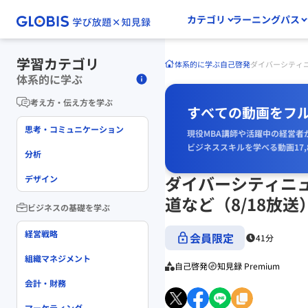
カテゴリ
ラーニングパス
学習カテゴリ
体系的に学ぶ
自己啓発
ダイバーシティニ
体系的に学ぶ
考え方・伝え方を学ぶ
すべての動画をフ
思考・コミュニケーション
現役MBA講師や活躍中の経営者
ビジネススキルを学べる動画17,
分析
ダイバーシティニュ
デザイン
道など（8/18放送
ビジネスの基礎を学ぶ
経営戦略
会員限定
41分
組織マネジメント
自己啓発
知見録 Premium
会計・財務
マーケティング