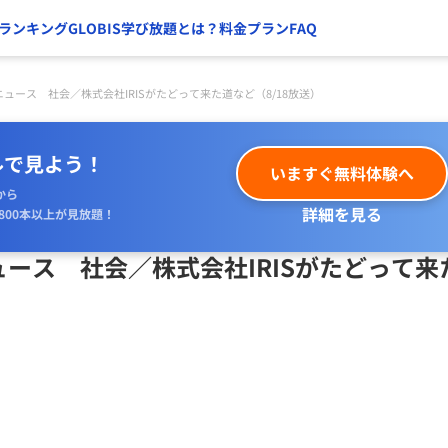
ランキング
GLOBIS学び放題とは？
料金プラン
FAQ
ュース 社会／株式会社IRISがたどって来た道など（8/18放送）
ルで見よう！
いますぐ無料体験へ
から
詳細を見る
800本以上が見放題！
ース 社会／株式会社IRISがたどって来
）