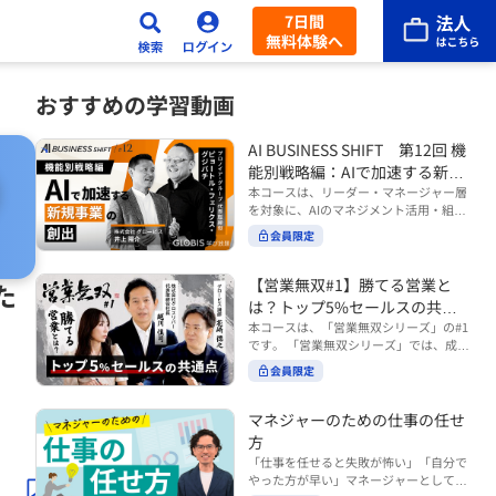
7日間
無料体験へ
おすすめの学習動画
AI BUSINESS SHIFT 第12回 機
能別戦略編：AIで加速する新規
事業の創出
本コースは、リーダー・マネージャー層
を対象に、AIのマネジメント活用・組織
活用を体系的に学ぶ 『AI BUSINESS SHI
会員限定
FTシリーズ（全12回）』の第12回で
す。 第12回「機能別戦略編：AIで加速す
る新規事業の創出」では、新規事業やス
【営業無双#1】勝てる営業と
た
タートアップを取り巻く環境がどのよう
は？トップ5%セールスの共通
に変化しているのかを俯瞰し、新たな価
点
本コースは、「営業無双シリーズ」の#1
値創造と非連続な成長を生み出すため
です。 「営業無双シリーズ」では、成約
に、AI時代における事業機会の捉え方
率アップに向けて、お客様に選ばれ続け
や、成功確率を高めるための考え方につ
会員限定
る無双の営業になるための実践的な考え
いて学びます。 ■こんな方におすすめ
方やテクニックを紹介していきます。
・新規事業開発やスタートアップ創出に
（#2以降は順次公開） 本コースでは、
マネジャーのための仕事の任せ
携わるリーダー・マネージャーの方 ・AI
「勝てる営業とは？トップ5%セールス
方
を活用して事業創出のスピードや成功確
の共通点」をテーマに BtoBでお客様に
率を高めたい方 ・AI時代における新規事
「仕事を任せると失敗が怖い」「自分で
選ばれる営業の役割 トップ5％のセール
業リーダーの役割やマインドセットを学
やった方が早い」マネージャーとしてメ
スに共通する行動や考え方 成果につなが
びたい方 ■AIシフトシリーズとは？ 『AI