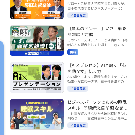
で起こりがちな事例をもとに、相手の思
締役）
グロービス経営大学院学長の堀義人が、
や効率化といった現場レベルのAI活用だ
考と行動を引き出す関わり方を学びま
日本を代表するビジネスリーダーに5つ
けでなく、いかにして経営や戦略に貢献
す。 また、代表的なコーチングのフレー
の質問（能力開発／挑戦／試練／仲間／
する存在へと進化していくのかについて
会員限定
ムワークである「GROWモデル」を取り
志）を投げかけ、その人生哲学を解き明
考えを深め、学んでいきます。 ■こんな
上げ、どのような問いかけによって相手
かします。第5回目のゲストは、サイバ
方におすすめ ・人事・総務・労務・経
の主体性を引き出していくのかを、わか
ーエージェント代表取締役の藤田晋氏。
【賢者のアンテナ】いざ！戦略
理・情シスなど、バックオフィス部門を
りやすく解説します。 メンバーとの対話
起業の理由、経営をどうやって学んだ
率いるリーダー・マネージャーの方 ・バ
的雑談！前編
を、成長を促す機会へと変えていく。そ
か、アメーバブログ・ABEMAの立ち上
ックオフィス業務へのAI活用やDX推進を
このシリーズは、グロービス講師本山 裕
の第一歩としておすすめのコースです。
げ、経営チームづくりについてなど聞い
担っている方 ・AI時代におけるバックオ
輔さんを賢者としてお迎えし、巷のあり
コース内で紹介している「傾聴力」を深
ていきます。（肩書きは2020年12月11
フィスの役割や戦略のあり方を考えたい
とあらゆるものを独自の視点で紐解き、
めたい方は、こちらも合わせてご覧くだ
日撮影当時のもの） 藤田 晋 サイバー
無料
方 ■AIシフトシリーズとは？ 『AI BUSI
さい。 ・傾聴力 ~リーダーのための聴く
皆様の学びの意欲を刺激するコンテンツ
エージェント 代表取締役 堀 義人 グ
NESS SHIFTシリーズ』は以下の3部構成
技術~（基礎編） https://unlimited.glob
です。 毎月第2・第4水曜日の朝7時に定
ロービス経営大学院 学長 グロービ
で設計された全12回のシリーズです。
is.co.jp/ja/courses/fe285262/learn/step
期配信されます。 取り上げて欲しいご質
【AI×プレゼン】AIと磨く「心
ス・キャピタル・パートナーズ 代表パ
（順次公開） https://unlimited.globis.c
s/59808 ・傾聴力 ~リーダーのための聴
問やテーマ、感想を随時受け付けていま
を動かす」伝え方
ートナー
o.jp/ja/tags/AI%E3%83%93%E3%82%B
く技術~（実践編） https://unlimited.gl
す。 グーグルフォーム（https://forms.g
AIの進化によって資料作成やリサーチの
8%E3%83%8D%E3%82%B9%E3%82%
obis.co.jp/ja/courses/01d24a39/learn/s
le/qqoBYuRUmUYz4scC6） または グ
効率化が進む一方で、重要性を増すのが
B7%E3%83%95%E3%83%88 ・基礎編
teps/59813 ※本動画は、制作時点の情
ロ放題編集部員のX（https://x.com/mai
「伝える力」です。本コースでは、AI時
（第1回〜3回）：リーダーやマネージャ
報に基づき作成したものです（2026年6
rakobayashi） まで、ぜひご要望をお
会員限定
代のプレゼンに求められるデリバリース
ーに求められる、AI時代の基礎的なリテ
月制作）
寄せください。 ※本動画は、制作時点の
キルについて解説します。 自分の伝え方
ラシーの強化を目的としたコース ・マネ
情報に基づき作成したものです（2026年
を客観的に評価し、改善できるAI活用法
ジメント編（第4回〜7回）：AI時代のリ
ビジネスパーソンのための睡眠
6月制作）
も紹介。大事な場面で「心を動かす」プ
ーダーシップや組織変革を中心に学ぶコ
スキル ~問題解決編 前編 なぜ眠
レゼンをしたい方におすすめです。関連
ース ・機能別戦略編（第8回〜12回）：
れないのか？~
「仕事が終わらないから睡眠時間を少し
コース「プレゼンテーションスキル」も
AI時代における機能別での戦略のあり方
削ろう…」「業務時間中なかなか集中で
併せてご覧ください。 ▼プレゼン動画分
を中心に学ぶコース より実践的なAIツー
きない…」「毎日朝起きるのがつら
析プロンプト（辛口） https://hodai.glo
ルの活用法について学びたい方は『AI W
会員限定
い…」。 あなたはこのような経験をした
bis.co.jp/learning_documents/6f976cd
ORK SHIFTシリーズ』をご視聴くださ
ことはありませんか？ 仕事やプライベー
a ▼関連動画：プレゼンテーションスキ
い。 https://unlimited.globis.co.jp/ja/s