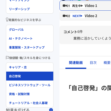
Video 1
01
リーダーシップ
Video 2
02
発展的なビジネスを学ぶ
グローバル
6件
コメント
業務に活かしていくよ
AI・テクノベート
事業開発・スタートアップ
価値観･軸/スキルを身につける
関連動画
目次
概要
キャリア・志
自己啓発
ビジネスソフトウェア・ツール
「自己啓発」の
資格・試験対策
チュートリアル・社会人基礎
知見を広げる