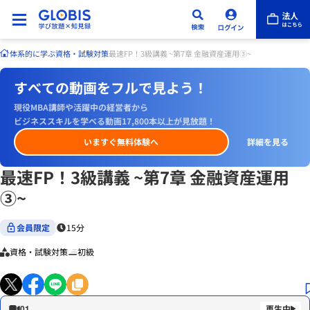
体系的に学ぶ
資格・試験対策
最速FP！3級講義 ~第7章 金融資産運用③~
すべての動画をフルで見よう！
現役MBA講師や活躍中の経営者から
ビジネススキルを学べる動画17,800本以上が見放題！
いますぐ無料体験へ
詳細を見る
最速FP！3級講義 ~第7章 金融資産運用
③~
会員限定
15分
資格・試験対策
初級
01