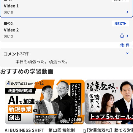
Video 1
06:18
02
Video 2
06:13
他1件...
37件
コメント
本日も頑張った。頑張った。
おすすめの学習動画
1:03:55
AI BUSINESS SHIFT 第12回 機能別
【営業無双#1】勝てる営