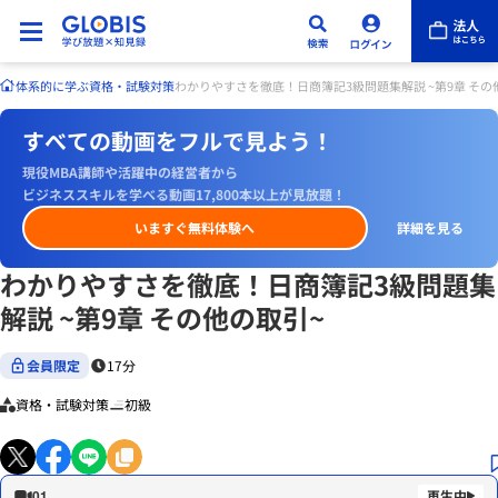
体系的に学ぶ
資格・試験対策
わかりやすさを徹底！日商簿記3級問題集解説 ~第9章 その
すべての動画をフルで見よう！
現役MBA講師や活躍中の経営者から
ビジネススキルを学べる動画17,800本以上が見放題！
いますぐ無料体験へ
詳細を見る
わかりやすさを徹底！日商簿記3級問題集
解説 ~第9章 その他の取引~
会員限定
17分
資格・試験対策
初級
01