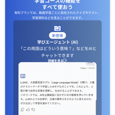
学習コースの機能を
すべて使おう
有料プランでは、動画学習ごとに設定されたクイズやテスト、
学習資料などを見ることができます｡
新登場
学びエージェント (AI)
「この用語はどういう意味？」などをAIと
チャットできます
詳細を見る