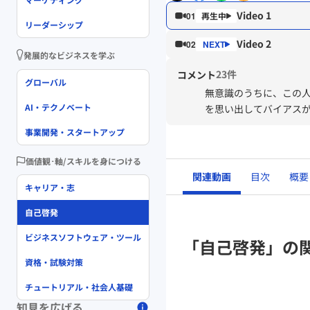
Video 1
01
リーダーシップ
Video 2
02
発展的なビジネスを学ぶ
23件
コメント
グローバル
無意識のうちに、この
AI・テクノベート
を思い出してバイアス
事業開発・スタートアップ
価値観･軸/スキルを身につける
関連動画
目次
概要
キャリア・志
自己啓発
ビジネスソフトウェア・ツール
「自己啓発」の
資格・試験対策
チュートリアル・社会人基礎
知見を広げる