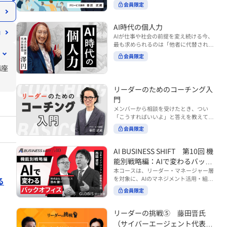
ンバーやチームの力を引き出しながら成
る実践的なポイント などを解説します。
会員限定
BUSINESS SHIFTシリーズ』は以下の3
果を上げるには、どのように仕事を任せ
◾️こんな方におすすめ 提案しても顧客に
部構成で設計された全12回のシリーズで
ていけば良いのでしょうか？ 変化の激し
響かず、「いい話だった」で終わる商談
す。（順次公開） https://unlimited.glo
い時代において、マネージャーとして成
AI時代の個人力
が多い方 顧客の本当の課題や決裁者の判
bis.co.jp/ja/tags/AI%E3%83%93%E3%8
果を上げ続けるためには、メンバーの個
AIが仕事や社会の前提を変え続ける今、
断基準をつかみきれず、案件が前に進ま
2%B8%E3%83%8D%E3%82%B9%E3%
性や特性を理解し、それに合わせた効果
最も求められるのは「他者に代替されな
ない方 再現性のある営業テクニックを身
82%B7%E3%83%95%E3%83%88 ・基
的な任せ方を身につけることが重要で
い個としての力」“個人力”です。 本コー
につけたい方 ※本動画は、制作時点の情
礎編（第1回〜3回）：リーダーやマネー
会員限定
す。このコースでは、ソーシャルスタイ
スでは、澤円氏の著書『個人力』をもと
報に基づき作成したものです（2026年7
ジャーに求められる、AI時代の基礎的な
ル理論を活用してメンバーごとに最適な
講座
に、AI時代をしなやかに生き抜くための
月制作）
リテラシーの強化を目的としたコース ・
アプローチを学びます。「任せる力」を
「前向きな自己中戦略」を学びます。 テ
マネジメント編（第4回〜7回）：AI時代
高めることで、チーム全体の成長を促進
ーマは、「Being（ありたい自分）」を
リーダーのためのコーチング入
のリーダーシップや組織変革を中心に学
し、自身のリーダーシップを発揮できる
中心に据え、自ら考え（Think）、変化
ぶコース ・機能別戦略編（第8回〜12
ようになっていきます。 ※本動画は、制
門
し（Transform）、協働する（Collabor
回）：AI時代における機能別での戦略の
作時点の情報に基づき作成したものです
メンバーから相談を受けたとき、つい
ate）ことで、自分らしい価値を発揮し
あり方を中心に学ぶコース より実践的な
（2024年12月制作）
「こうすればいいよ」と答えを教えてし
ていくこと。 リスキリングやAI活用が叫
AIツールの活用法について学びたい方は
まう。 あるいは、「自分で考えてほし
ばれる今こそ、スキルより先に“自分の
会員限定
『AI WORK SHIFTシリーズ』をご視聴く
い」と思うあまり、すべて任せきりにし
軸”を問うことが重要です。 あなたは何
ださい。 https://unlimited.globis.co.j
てしまう。 メンバーの成長機会を確保し
を大切にし、どんな未来を描きたいの
p/ja/search?tag=AI%E3%83%AF%E3%8
つつ、自律的に仕事を進めてもらうため
AI BUSINESS SHIFT 第10回 機
か？ このコースは、あなたが“ありたい
3%BC%E3%82%AF%E3%82%B7%E3%
にはどうすればよいのか。 こうした悩み
自分”として生き、キャリアをデザイン
能別戦略編：AIで変わるバック
83%95%E3%83%88 ※本コースは、AIの
に直面するリーダー・マネージャーの方
していくための思考と行動のガイドにな
マネジメント活用を学ぶ「AIビジネスシ
オフィス
本コースは、リーダー・マネージャー層
は多いのではないでしょうか。 変化が激
ります。 ※本動画は、制作時点の情報に
フト」シリーズの一環として提供してい
を対象に、AIのマネジメント活用・組織
る
しく、正解のない現代においては、指示
基づき作成したものです（2025年11月
ます。 ※本動画は、制作時点の情報に基
活用を体系的に学ぶ 『AI BUSINESS SHI
や助言にとどまらず、メンバーの思考を
会員限定
制作）
づき作成したものです（2026年03月制
FTシリーズ（全12回）』の第10回で
引き出し、自律的な行動を促す「コーチ
作）
す。 第10回「機能別戦略編：AIで変わる
ングスキル」の重要性が高まっていま
バックオフィス」では、人事・総務・労
リーダーの挑戦⑤ 藤田晋氏
す。 本コースでは、基礎的なコーチング
務・経理・情報システムなどのバックオ
の考え方を押さえたうえで、実際の職場
（サイバーエージェント代表取
フィス領域において、定型業務の自動化