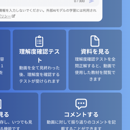
理解度確認テス
資料を見る
ト
容
理解度確認テストを全
1
問正解すると、動画で
動画を全て見終わった
を
使用した教材を閲覧で
後、理解度を確認する
きます
テストが受けられます
見る
コメントする
存し、いつでも見
動画に対して振り返りのコメントを記
る機能です
載することができます