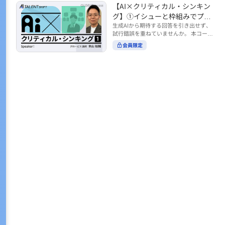
トの時間をやりくりするために、真っ先
【AI×クリティカル・シンキン
ル https://unlimited.globis.co.jp/ja/co
earch?tag=AI%E3%83%AF%E3%83%B
に削りがちなのが「睡眠」時間。 実は
urses/598f3254/ ※本コースは、AI時代
グ】①イシューと枠組みでプロ
C%E3%82%AF%E3%82%B7%E3%83%
今、日本社会は世界と比較して「最も眠
のビジネススキルを学ぶ「AIタレントシ
95%E3%83%88 ※本コースは、AIのマネ
ンプトを磨く
生成AIから期待する回答を引き出せず、
らない国」だということもわかってきて
フト」シリーズの一環として提供してい
ジメント活用を学ぶ「AIビジネスシフ
試行錯誤を重ねていませんか。 本コース
います。 慢性的な睡眠不足は、心身の健
ます。 https://unlimited.globis.co.jp/j
ト」シリーズの一環として提供していま
では、生成AI活用の質を高める鍵とし
康に悪影響なだけでなく、仕事のパフォ
会員限定
a/tags/AI%E3%82%BF%E3%83%AC%E
す。 ※本動画は、制作時点の情報に基づ
て、クリティカル・シンキングの視点か
ーマンスにも当然大きな影響を与え、社
3%83%B3%E3%83%88%E3%82%B7%E
き作成したものです（2026年2月制作）
らイシュー設定と枠組みを押さえる重要
会全体の経済損失につながります。 この
3%83%95%E3%83%88 ※本動画は、制
性を解説します。 目的に直結する問いの
コースでは、基本的な睡眠リテラシーを
作時点の情報に基づき作成したものです
立て方や、プロンプトに落とし込む際の
学んだ後の「問題解決編」として、「な
（2026年1月制作）
実践ポイントを具体例とともに学ぶこと
ぜ多くのビジネスパーソンは眠れないの
で、AIをより思考のパートナーとして活
か？」について解説していきます。 ▼本
用できるようになります。 生成AIを業務
コースで学べる主な内容 ・そもそも眠れ
で使い始めた方から、活用を一段深めた
ないことは何が問題なのか？ ・眠れなく
い方まで、再現性あるプロンプト設計を
なってしまう原因とは？ 睡眠不足の原因
身につけたい方におすすめの内容です。
は認知機能の問題にありました。 自身の
さらに学びを深めたい方は、こちらも合
睡眠不足に対し、正しく「気づき・理解
わせてご覧ください。 【AI×クリティカ
し・行動を変える」第一歩を踏み出しま
ル・シンキング】②AIの弱点との向き合
しょう。 ▼関連コース ・ビジネスパー
い方 https://unlimited.globis.co.jp/ja/c
ソンのための睡眠スキル ~リテラシー編
ourses/cdfe41e3/learn/steps/62198 ※
~ https://unlimited.globis.co.jp/ja/cour
本コースは、AI時代のビジネススキルを
ses/24575c03/learn/steps/53129 ・ビジ
学ぶ「AIタレントシフト」シリーズの一
ネスパーソンのための睡眠スキル ~問題
環として提供しています。 https://unli
解決編 後編 どうしたら眠れるのか？~ ht
mited.globis.co.jp/ja/tags/AI%E3%82%
tps://unlimited.globis.co.jp/ja/course
BF%E3%83%AC%E3%83%B3%E3%8
s/4ba981e9/learn/steps/62042 ※本動画
3%88%E3%82%B7%E3%83%95%E3%8
は、制作時点の情報に基づき作成したも
3%88 ※本動画は、制作時点の情報に基
のです（2025年12月制作）