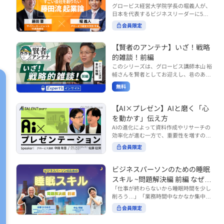
で起こりがちな事例をもとに、相手の思
締役）
グロービス経営大学院学長の堀義人が、
や効率化といった現場レベルのAI活用だ
考と行動を引き出す関わり方を学びま
日本を代表するビジネスリーダーに5つ
けでなく、いかにして経営や戦略に貢献
す。 また、代表的なコーチングのフレー
の質問（能力開発／挑戦／試練／仲間／
する存在へと進化していくのかについて
会員限定
ムワークである「GROWモデル」を取り
志）を投げかけ、その人生哲学を解き明
考えを深め、学んでいきます。 ■こんな
上げ、どのような問いかけによって相手
かします。第5回目のゲストは、サイバ
方におすすめ ・人事・総務・労務・経
の主体性を引き出していくのかを、わか
ーエージェント代表取締役の藤田晋氏。
【賢者のアンテナ】いざ！戦略
理・情シスなど、バックオフィス部門を
りやすく解説します。 メンバーとの対話
起業の理由、経営をどうやって学んだ
率いるリーダー・マネージャーの方 ・バ
的雑談！前編
を、成長を促す機会へと変えていく。そ
か、アメーバブログ・ABEMAの立ち上
ックオフィス業務へのAI活用やDX推進を
このシリーズは、グロービス講師本山 裕
の第一歩としておすすめのコースです。
げ、経営チームづくりについてなど聞い
担っている方 ・AI時代におけるバックオ
輔さんを賢者としてお迎えし、巷のあり
コース内で紹介している「傾聴力」を深
ていきます。（肩書きは2020年12月11
フィスの役割や戦略のあり方を考えたい
とあらゆるものを独自の視点で紐解き、
めたい方は、こちらも合わせてご覧くだ
日撮影当時のもの） 藤田 晋 サイバー
無料
方 ■AIシフトシリーズとは？ 『AI BUSI
さい。 ・傾聴力 ~リーダーのための聴く
皆様の学びの意欲を刺激するコンテンツ
エージェント 代表取締役 堀 義人 グ
NESS SHIFTシリーズ』は以下の3部構成
技術~（基礎編） https://unlimited.glob
です。 毎月第2・第4水曜日の朝7時に定
ロービス経営大学院 学長 グロービ
で設計された全12回のシリーズです。
is.co.jp/ja/courses/fe285262/learn/step
期配信されます。 取り上げて欲しいご質
【AI×プレゼン】AIと磨く「心
ス・キャピタル・パートナーズ 代表パ
（順次公開） https://unlimited.globis.c
s/59808 ・傾聴力 ~リーダーのための聴
問やテーマ、感想を随時受け付けていま
を動かす」伝え方
ートナー
o.jp/ja/tags/AI%E3%83%93%E3%82%B
く技術~（実践編） https://unlimited.gl
す。 グーグルフォーム（https://forms.g
AIの進化によって資料作成やリサーチの
8%E3%83%8D%E3%82%B9%E3%82%
obis.co.jp/ja/courses/01d24a39/learn/s
le/qqoBYuRUmUYz4scC6） または グ
効率化が進む一方で、重要性を増すのが
B7%E3%83%95%E3%83%88 ・基礎編
teps/59813 ※本動画は、制作時点の情
ロ放題編集部員のX（https://x.com/mai
「伝える力」です。本コースでは、AI時
（第1回〜3回）：リーダーやマネージャ
報に基づき作成したものです（2026年6
rakobayashi） まで、ぜひご要望をお
会員限定
代のプレゼンに求められるデリバリース
ーに求められる、AI時代の基礎的なリテ
月制作）
寄せください。 ※本動画は、制作時点の
キルについて解説します。 自分の伝え方
ラシーの強化を目的としたコース ・マネ
情報に基づき作成したものです（2026年
を客観的に評価し、改善できるAI活用法
ジメント編（第4回〜7回）：AI時代のリ
ビジネスパーソンのための睡眠
6月制作）
も紹介。大事な場面で「心を動かす」プ
ーダーシップや組織変革を中心に学ぶコ
スキル ~問題解決編 前編 なぜ眠
レゼンをしたい方におすすめです。関連
ース ・機能別戦略編（第8回〜12回）：
れないのか？~
「仕事が終わらないから睡眠時間を少し
コース「プレゼンテーションスキル」も
AI時代における機能別での戦略のあり方
削ろう…」「業務時間中なかなか集中で
併せてご覧ください。 ▼プレゼン動画分
を中心に学ぶコース より実践的なAIツー
きない…」「毎日朝起きるのがつら
析プロンプト（辛口） https://hodai.glo
ルの活用法について学びたい方は『AI W
会員限定
い…」。 あなたはこのような経験をした
bis.co.jp/learning_documents/6f976cd
ORK SHIFTシリーズ』をご視聴くださ
ことはありませんか？ 仕事やプライベー
a ▼関連動画：プレゼンテーションスキ
い。 https://unlimited.globis.co.jp/ja/s