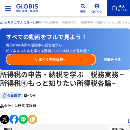
体系的に学ぶ
会計・財務
所得税の申告・納税を学ぶ 税務実務 ~所得税④もっと知りた
すべての動画をフルで見よう！
現役MBA講師や活躍中の経営者から
ビジネススキルを学べる動画17,800本以上が見放題！
いますぐ無料体験へ
詳細を見る
所得税の申告・納税を学ぶ 税務実務 ~
所得税④もっと知りたい所得税各論~
会員限定
43分
会計・財務
実践知
01