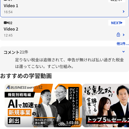
Video 1
16:54
02
Video 2
12:45
他1件...
21件
コメント
足りない税金は追徴されて、申告が無ければ払い過ぎた税金
は還ってこない。すごい仕組み。
おすすめの学習動画
1:03:55