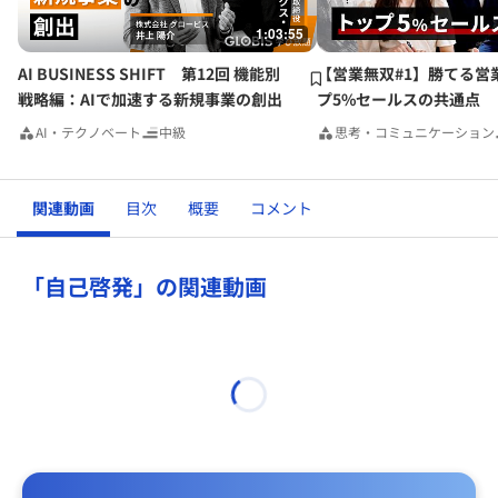
1:03:55
AI BUSINESS SHIFT 第12回 機能別
【営業無双#1】勝てる営
戦略編：AIで加速する新規事業の創出
プ5%セールスの共通点
AI・テクノベート
中級
思考・コミュニケーション
関連動画
目次
概要
コメント
「自己啓発」の関連動画