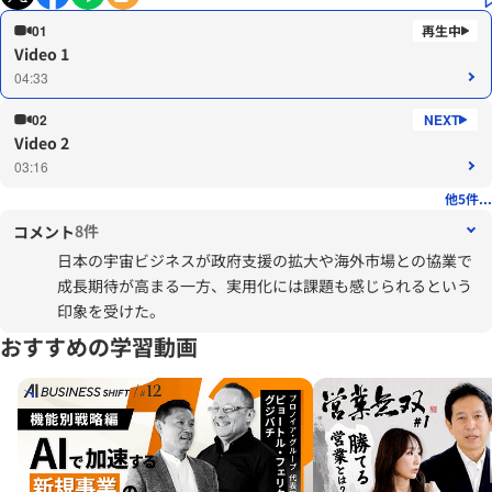
01
Video 1
04:33
02
Video 2
03:16
他5件...
8件
コメント
日本の宇宙ビジネスが政府支援の拡大や海外市場との協業で
成長期待が高まる一方、実用化には課題も感じられるという
印象を受けた。 ￼
おすすめの学習動画